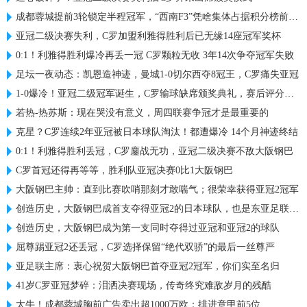
成都蓉城提前3轮锁定半程冠军，“西南F3”凭啥集体占据积分榜前三？
亚冠二级决赛失利，C罗加盟利雅得胜利后已无缘14座冠军奖杯
0:1！利雅得胜利爆冷再丢一冠 C罗颗粒无收 3年14次争夺冠军失败
足坛一夜动态：凯恩造神迹，曼城1-0切尔西夺8冠王，C罗痛失亚冠
1-0爆冷！亚冠二级冠军诞生，C罗输球缺席颁奖典礼，赛后评分出炉
若热-热苏斯：现在哭没有意义，周四联赛争冠才是最重要的
克星？C罗连续2年亚冠被日本球队淘汰！都遭爆冷 14个月神迹终结
0:1！利雅得胜利丢冠，C罗鏖战无功，亚冠二级决赛不敌大阪钢巴
C罗首冠还得再等等，胜利队亚冠决赛0比1大阪钢巴
大阪钢巴主帅：直到比赛吹哨那刻才敢喘气；很荣幸获得亚冠2冠军
创造历史，大阪钢巴成首支夺得亚冠2的日本球队，也是东亚足联首队
创造历史，大阪钢巴成为第一支同时夺得过亚冠和亚冠2的球队
屈尊踢亚冠2还丢冠，C罗选择保留“绝代双骄”的最后一丝尊严
亚足联主席：衷心祝贺大阪钢巴首夺亚冠2冠军，你们实至名归
41岁C罗亚冠梦碎：泪洒决赛现场，传奇终究难敌岁月的残酷
太牛！成都蓉城胸前广告卖出超1000万欧：排进意甲前5位