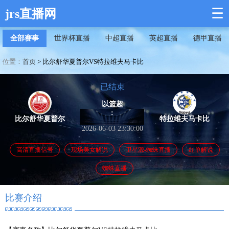
☰
jrs直播网
全部赛事
世界杯直播
中超直播
英超直播
德甲直播
位置：
首页
>
比尔舒华夏普尔VS特拉维夫马卡比
已结束
以篮超
:
比尔舒华夏普尔
特拉维夫马卡比
2026-06-03 23:30:00
高清直播信号
现场美女解说
卫星源-蜘蛛直播
红单解说
蜘蛛直播
比赛介绍