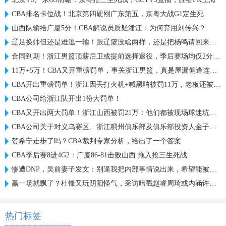
CBA排名卡位战！北京第四硬刚广东第五，京粤大战G1定生死
山西队输给广厦5分！CBA解说员质疑潘江：为何弃用刘传兴？
辽足换帅但还是难逃一输！跟辽篮没啥两样，还是把杨鸣请回来吧？
合同到期！浙江男篮顶薪后卫或提前选择退役，季后赛场均仅2分3板
11万+5万！CBA又开重磅罚单，事关浙江男篮，真是屋漏偏逢连夜雨
CBA开出重磅罚单！浙江因丢打火机+喊黑哨被罚11万，老板还被禁赛
CBA公司给浙江队开出1份大罚单！
CBA又开出两大罚单！浙江山西被罚21万：他们都被现场球迷坑惨了
CBA公司关于对义乌赛区、浙江稠州俱乐部及俱乐部投资人金子军处罚的函
贺希宁走步了吗？CBA裁判专家分析，给出了一个答案
CBA季后赛8进4G2：广厦86-81击败山西 拖入抢三生死战
惨遭DNP，吴前妻子发文：别逼我把内部事情说出来，希望能被尊重
赢一场就飘了？杜锋又玩阴阳怪气，采访暗戳赵睿周琦或内涵许利民
热门标签