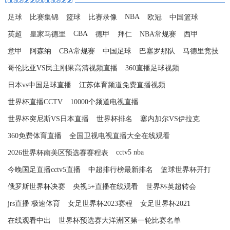
NBA
足球
比赛集锦
篮球
比赛录像
欧冠
中国篮球
CBA
英超
皇家马德里
德甲
拜仁
NBA常规赛
西甲
意甲
阿森纳
CBA常规赛
中国足球
巴塞罗那队
马德里竞技
哥伦比亚VS民主刚果高清视频直播
360直播足球视频
日本vs中国足球直播
江苏体育频道免费直播视频
世界杯直播CCTV
10000个频道电视直播
世界杯突尼斯VS日本直播
世界杯排名
塞内加尔VS伊拉克
360免费体育直播
全国卫视电视直播大全在线观看
cctv5 nba
2026世界杯南美区预选赛赛程表
今晚国足直播cctv5直播
中超排行榜最新排名
篮球世界杯开打
俄罗斯世界杯决赛
央视5+直播在线观看
世界杯英超转会
jrs直播 极速体育
女足世界杯2023赛程
女足世界杯2021
在线观看中出
世界杯预选赛大洋洲区第一轮比赛名单