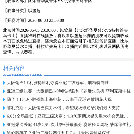
【赛事名称】
比尔舒华夏普尔VS特拉维夫马卡比
【赛事分类】
以篮超
【开赛时间】
2026-06-03 23:30:00
北京时间2026-06-03 23:30:00，以篮超【比尔舒华夏普尔VS特拉维夫
马卡比】直播准时在线播放，喜欢看以篮超比赛的朋友可以提前收藏
本页面以免错过直播。还为您在本页面索引了相关以篮超直播、比尔
舒华夏普尔直播、特拉维夫马卡比直播的近期比赛列表以及两队历史
交锋、两队赛程。
相关内容
大阪钢巴1-0利雅得胜利夺得亚冠二级冠军，胡梅特制胜
亚冠二级决赛：大阪钢巴1-0利雅得胜利 C罗屡失良机 菲利克斯中柱
嗨了！1比0小胜残阵上海申花，云南玉昆球迷放烟花庆祝
菲利克斯：大阪钢巴实力不俗，希望现场球迷给我们最大支持
6.0分全场最低！亚冠二级决赛：41岁C罗两次错失重大机会无缘首冠
亚冠爆冷丢冠 41岁C罗2次吐饼+获最低分 赛后径直离场 缺席颁奖礼
道心破碎了？亚冠二级决赛失利后C罗并未出席颁奖仪式