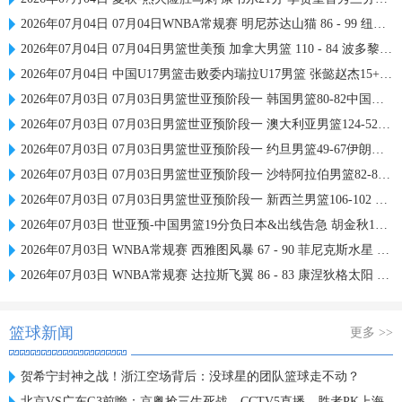
2026年07月04日 07月04日WNBA常规赛 明尼苏达山猫 86 - 99 纽约自由人 集锦
2026年07月04日 07月04日男篮世美预 加拿大男篮 110 - 84 波多黎各男篮 集锦
2026年07月04日 中国U17男篮击败委内瑞拉U17男篮 张懿赵杰15+7+5 陈昱休18+7
2026年07月03日 07月03日男篮世亚预阶段一 韩国男篮80-82中国台北男篮 全场集锦
2026年07月03日 07月03日男篮世亚预阶段一 澳大利亚男篮124-52关岛男篮 全场集锦
2026年07月03日 07月03日男篮世亚预阶段一 约旦男篮49-67伊朗男篮 全场集锦
2026年07月03日 07月03日男篮世亚预阶段一 沙特阿拉伯男篮82-88黎巴嫩男篮 全场集锦
2026年07月03日 07月03日男篮世亚预阶段一 新西兰男篮106-102 菲律宾男篮 全场集锦
2026年07月03日 世亚预-中国男篮19分负日本&出线告急 胡金秋15分 霍金森27分
2026年07月03日 WNBA常规赛 西雅图风暴 67 - 90 菲尼克斯水星 全场集锦
2026年07月03日 WNBA常规赛 达拉斯飞翼 86 - 83 康涅狄格太阳 全场集锦
篮球新闻
更多 >>
贺希宁封神之战！浙江空场背后：没球星的团队篮球走不动？
北京VS广东G3前瞻：京粤抢三生死战，CCTV5直播，胜者PK上海