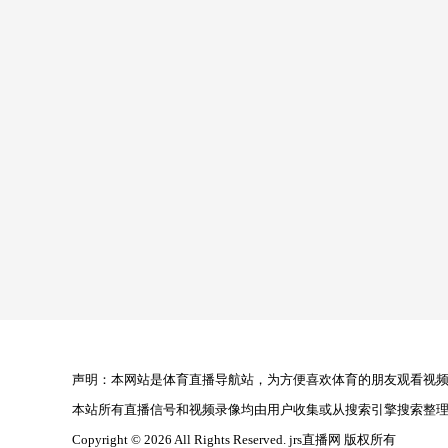
声明：本网站是体育直播导航站，为方便喜欢体育的朋友观看视频，
本站所有直播信号和视频录像均由用户收集或从搜索引擎搜索整
Copyright © 2026 All Rights Reserved. jrs直播网 版权所有