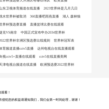
世界杯预选赛大洋洲区有哪些球队
欧美直播
山东卫视体育频道在线直播
2023世界杯是几月几日
跳水世界杯被取消
360直播吧雨燕直播
湖人 森林狼
世界杯预选赛直播
直播篮球比赛在线观看
捷克VS南非
中国正式宣布申办2034世界杯
2022世界杯非洲区预选赛出线规则
世界杯冠军表
体育频道直播cctv5直播
达州电视台在线直播观看
央视cctv5+直播在线观看
cctv5在线直播美网
天津电视台频道在线直播
欧洲预选赛2022世界杯
接观看！
有侵犯您的权益请通知我们，我们会第一时间处理，谢谢！