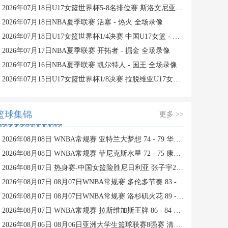
2026年07月18日U17女篮世界杯5-8名排位赛 斯洛文尼亚U17女篮 - 中国U17女篮 全场录像
2026年07月18日NBA夏季联赛 活塞 - 热火 全场录像
2026年07月18日U17女篮世界杯1/4决赛 中国U17女篮 - 加拿大U17女篮 录像
2026年07月17日NBA夏季联赛 开拓者 - 掘金 全场录像
2026年07月16日NBA夏季联赛 凯尔特人 - 国王 全场录像
2026年07月15日U17女篮世界杯1/8决赛 拉脱维亚U17女篮 - 中国U17女篮 录像
篮球集锦
更多 >>
2026年08月08日 WNBA常规赛 亚特兰大梦想 74 - 79 华盛顿神秘人 全场集锦
2026年08月08日 WNBA常规赛 菲尼克斯水星 72 - 75 康涅狄格太阳 全场集锦
2026年08月07日 热身赛-中国女篮险胜尼日利亚 张子宇24+11 杨舒予12+6
2026年08月07日 08月07日WNBA常规赛 多伦多节奏 83 - 97 波特兰火焰 集锦
2026年08月07日 08月07日WNBA常规赛 洛杉矶火花 89 - 82 明尼苏达山猫 全场集锦
2026年08月07日 WNBA常规赛 拉斯维加斯王牌 86 - 84 印第安纳狂热 全场集锦
2026年08月06日 08月06日亚洲大学生篮球联赛8强赛 清华大学 85 - 81 菲律宾大学 集锦