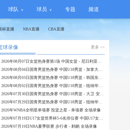
球队
球员
专题
频道
联杯直播
NBA直播
CBA直播
篮球录像
更多 >>
2026年08月07日女篮热身赛第1场 中国女篮 - 尼日利亚女篮 全场录像
2026年08月04日国青男篮热身赛 中国U18男篮 - 加拿大大卫·安篮球学院 全场录像
2026年08月03日国青男篮热身赛 中国U18男篮 - 韩国东国大学 全场录像
2026年08月02日国青男篮热身赛 中国U18男篮 - 纽纳华丁闪电队 全场录像
2026年07月30日国青男篮热身赛 中国U18男篮 - 大卫·安篮球学院 全场录像
2026年07月29日国青男篮热身赛 中国U18男篮 - 纽纳华丁闪电队 全场录像
2026年WNBA全明星单项赛 投篮之星 - 单项赛 全场录像
2026年07月19日U17女篮世界杯5-6名排位赛 中国U17女篮 - 新西兰U17女篮 全场录像
2026年07月19日NBA夏季联赛 步行者 - 鹈鹕 全场录像