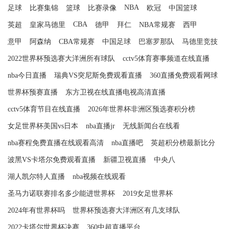
NBA
足球
比赛集锦
篮球
比赛录像
欧冠
中国篮球
CBA
英超
皇家马德里
德甲
拜仁
NBA常规赛
西甲
意甲
阿森纳
CBA常规赛
中国足球
巴塞罗那队
马德里竞技
2022世界杯预选赛大洋洲所有球队
cctv5体育赛事频道在线直播
nba今日直播
瑞典VS突尼斯免费观看直播
360直播免费观看网球
世界杯预赛直播
东方卫视在线直播电视高清直播
cctv5体育节目在线直播
2026年世界杯非洲区预选赛积分榜
女足世界杯美国vs日本
nba直播jr
无线新闻台在线看
nba赛程免费直播在线观看高清
nba直播吧
英超积分榜最新比分
波黑VS卡塔尔免费观看直播
新疆卫视直播
中央八
湖人凯尔特人直播
nba视频在线观看
圣马力诺联赛排名多少能进世界杯
2019女足世界杯
2024年有世界杯吗
世界杯预选赛大洋洲区有几支球队
2022卡塔尔世界杯决赛
360中超直播平台