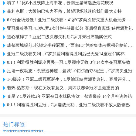
嗨了！1比0小胜残阵上海申花，云南玉昆球迷放烟花庆祝
菲利克斯：大阪钢巴实力不俗，希望现场球迷给我们最大支持
6.0分全场最低！亚冠二级决赛：41岁C罗两次错失重大机会无缘首冠
亚冠爆冷丢冠 41岁C罗2次吐饼+获最低分 赛后径直离场 缺席颁奖礼
道心破碎了？亚冠二级决赛失利后C罗并未出席颁奖仪式
成都蓉城提前3轮锁定半程冠军，“西南F3”凭啥集体占据积分榜前三？
亚冠二级决赛失利，C罗加盟利雅得胜利后已无缘14座冠军奖杯
0:1！利雅得胜利爆冷再丢一冠 C罗颗粒无收 3年14次争夺冠军失败
足坛一夜动态：凯恩造神迹，曼城1-0切尔西夺8冠王，C罗痛失亚冠
1-0爆冷！亚冠二级冠军诞生，C罗输球缺席颁奖典礼，赛后评分出炉
若热-热苏斯：现在哭没有意义，周四联赛争冠才是最重要的
克星？C罗连续2年亚冠被日本球队淘汰！都遭爆冷 14个月神迹终结
0:1！利雅得胜利丢冠，C罗鏖战无功，亚冠二级决赛不敌大阪钢巴
热门标签