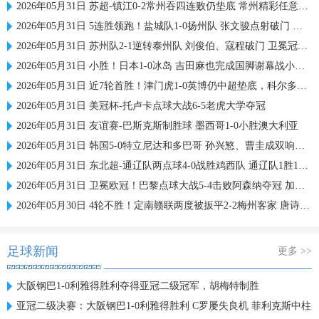
2026年05月31日 苏超-镇江0-2常州吞四连败仍垫底 常州精彩任意球配合李霄鹏破门
2026年05月31日 5连胜领跑！盐城队1-0扬州队 张文骏点射破门 扬州队5场仅1胜
2026年05月31日 苏州队2-1逆转泰州队 刘俊伯、寇程破门 卫冕冠军新赛季1胜3负
2026年05月31日 小胜！日本1-0冰岛 吉田麻也完成国脚谢幕战小川航基替补头球绝杀
2026年05月31日 近7轮首胜！津门虎1-0英博仍中超垫底，科尔多瓦处子球制胜
2026年05月31日 美冠杯-托卢卡点球大战6-5老虎大学夺冠
2026年05月31日 友谊赛-巴斯克斯制胜球 墨西哥1-0小胜澳大利亚
2026年05月31日 韩国5-0特立尼达和多巴哥 孙兴慜、曹圭成双响曹侑珉、裴峻浩伤退
2026年05月31日 东北超-通辽队两点球4-0战胜鸡西队 通辽队1胜1平鸡西队遭遇2连败
2026年05月31日 卫冕欧冠！巴黎点球大战5-4击败阿森纳夺冠 加布里埃尔、埃泽失点
2026年05月30日 4轮不胜！定南赣联两度被扳平2-2梅州客家 唐诗世界波冯刚破门
足球新闻
更多 >>
大阪钢巴1-0利雅得胜利夺得亚冠二级冠军，胡梅特制胜
亚冠二级决赛：大阪钢巴1-0利雅得胜利 C罗屡失良机 菲利克斯中柱