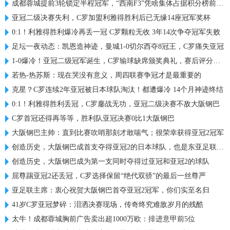
成都蓉城提前3轮锁定半程冠军，“西南F3”凭啥集体占据积分榜前三？
亚冠二级决赛失利，C罗加盟利雅得胜利后已无缘14座冠军奖杯
0:1！利雅得胜利爆冷再丢一冠 C罗颗粒无收 3年14次争夺冠军失败
足坛一夜动态：凯恩造神迹，曼城1-0切尔西夺8冠王，C罗痛失亚冠
1-0爆冷！亚冠二级冠军诞生，C罗输球缺席颁奖典礼，赛后评分出炉
若热-热苏斯：现在哭没有意义，周四联赛争冠才是最重要的
克星？C罗连续2年亚冠被日本球队淘汰！都遭爆冷 14个月神迹终结
0:1！利雅得胜利丢冠，C罗鏖战无功，亚冠二级决赛不敌大阪钢巴
C罗首冠还得再等等，胜利队亚冠决赛0比1大阪钢巴
大阪钢巴主帅：直到比赛吹哨那刻才敢喘气；很荣幸获得亚冠2冠军
创造历史，大阪钢巴成首支夺得亚冠2的日本球队，也是东亚足联首队
创造历史，大阪钢巴成为第一支同时夺得过亚冠和亚冠2的球队
屈尊踢亚冠2还丢冠，C罗选择保留“绝代双骄”的最后一丝尊严
亚足联主席：衷心祝贺大阪钢巴首夺亚冠2冠军，你们实至名归
41岁C罗亚冠梦碎：泪洒决赛现场，传奇终究难敌岁月的残酷
太牛！成都蓉城胸前广告卖出超1000万欧：排进意甲前5位