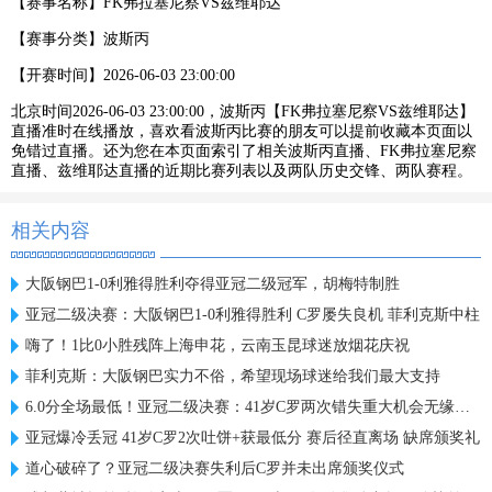
【赛事名称】
FK弗拉塞尼察VS兹维耶达
【赛事分类】
波斯丙
【开赛时间】
2026-06-03 23:00:00
北京时间2026-06-03 23:00:00，波斯丙【FK弗拉塞尼察VS兹维耶达】
直播准时在线播放，喜欢看波斯丙比赛的朋友可以提前收藏本页面以
免错过直播。还为您在本页面索引了相关波斯丙直播、FK弗拉塞尼察
直播、兹维耶达直播的近期比赛列表以及两队历史交锋、两队赛程。
相关内容
大阪钢巴1-0利雅得胜利夺得亚冠二级冠军，胡梅特制胜
亚冠二级决赛：大阪钢巴1-0利雅得胜利 C罗屡失良机 菲利克斯中柱
嗨了！1比0小胜残阵上海申花，云南玉昆球迷放烟花庆祝
菲利克斯：大阪钢巴实力不俗，希望现场球迷给我们最大支持
6.0分全场最低！亚冠二级决赛：41岁C罗两次错失重大机会无缘首冠
亚冠爆冷丢冠 41岁C罗2次吐饼+获最低分 赛后径直离场 缺席颁奖礼
道心破碎了？亚冠二级决赛失利后C罗并未出席颁奖仪式