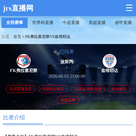
☰
jrs直播网
全部赛事
世界杯直播
中超直播
英超直播
德甲直播
位置：
首页
>
FK弗拉塞尼察VS兹维耶达
已结束
波斯丙
:
FK弗拉塞尼察
兹维耶达
2026-06-03 23:00:00
高清直播信号
现场美女解说
卫星源-蜘蛛直播
红单解说
蜘蛛直播
比赛介绍