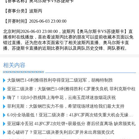
【赛事名称】
奥马尔斯卡VS苏捷斯卡
【赛事分类】
波斯丙
【开赛时间】
2026-06-03 23:00:00
北京时间2026-06-03 23:00:00，波斯丙【奥马尔斯卡VS苏捷斯卡】直
播准时在线播放，喜欢看波斯丙比赛的朋友可以提前收藏本页面以免
错过直播。还为您在本页面索引了相关波斯丙直播、奥马尔斯卡直
播、苏捷斯卡直播的近期比赛列表以及两队历史交锋、两队赛程。
相关内容
大阪钢巴1-0利雅得胜利夺得亚冠二级冠军，胡梅特制胜
亚冠二级决赛：大阪钢巴1-0利雅得胜利 C罗屡失良机 菲利克斯中柱
嗨了！1比0小胜残阵上海申花，云南玉昆球迷放烟花庆祝
菲利克斯：大阪钢巴实力不俗，希望现场球迷给我们最大支持
6.0分全场最低！亚冠二级决赛：41岁C罗两次错失重大机会无缘首冠
亚冠爆冷丢冠 41岁C罗2次吐饼+获最低分 赛后径直离场 缺席颁奖礼
道心破碎了？亚冠二级决赛失利后C罗并未出席颁奖仪式