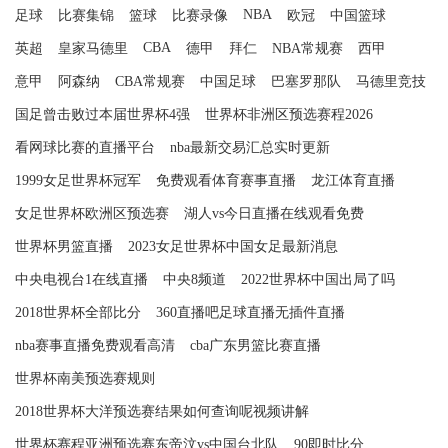
NBA
足球
比赛集锦
篮球
比赛录像
欧冠
中国篮球
CBA
英超
皇家马德里
德甲
拜仁
NBA常规赛
西甲
意甲
阿森纳
CBA常规赛
中国足球
巴塞罗那队
马德里竞技
国足曾击败过本届世界杯4强
世界杯非洲区预选赛程2026
看网球比赛的直播平台
nba最新交易汇总实时更新
1999女足世界杯冠军
免费观看体育赛事直播
龙江体育直播
女足世界杯欧洲区预选赛
湖人vs今日直播在线观看免费
世界杯男篮直播
2023女足世界杯中国女足最新消息
中央电视台1在线直播
中央8频道
2022世界杯中国出局了吗
2018世界杯全部比分
360直播吧足球直播无插件直播
nba赛事直播免费观看高清
cba广东男篮比赛直播
世界杯南美预选赛规则
2018世界杯大洋预选赛结果如何查询呢视频讲解
世界杯赛程亚洲预选赛东帝汶vs中国台北队
90即时比分