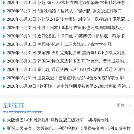
2026年05月31日 苏超-镇江0-2常州吞四连败仍垫底 常州精彩任意球配合李霄鹏破门
2026年05月31日 5连胜领跑！盐城队1-0扬州队 张文骏点射破门 扬州队5场仅1胜
2026年05月31日 苏州队2-1逆转泰州队 刘俊伯、寇程破门 卫冕冠军新赛季1胜3负
2026年05月31日 小胜！日本1-0冰岛 吉田麻也完成国脚谢幕战小川航基替补头球绝杀
2026年05月31日 近7轮首胜！津门虎1-0英博仍中超垫底，科尔多瓦处子球制胜
2026年05月31日 美冠杯-托卢卡点球大战6-5老虎大学夺冠
2026年05月31日 友谊赛-巴斯克斯制胜球 墨西哥1-0小胜澳大利亚
2026年05月31日 韩国5-0特立尼达和多巴哥 孙兴慜、曹圭成双响曹侑珉、裴峻浩伤退
2026年05月31日 东北超-通辽队两点球4-0战胜鸡西队 通辽队1胜1平鸡西队遭遇2连败
2026年05月31日 卫冕欧冠！巴黎点球大战5-4击败阿森纳夺冠 加布里埃尔、埃泽失点
2026年05月30日 4轮不胜！定南赣联两度被扳平2-2梅州客家 唐诗世界波冯刚破门
足球新闻
更多 >>
大阪钢巴1-0利雅得胜利夺得亚冠二级冠军，胡梅特制胜
亚冠二级决赛：大阪钢巴1-0利雅得胜利 C罗屡失良机 菲利克斯中柱