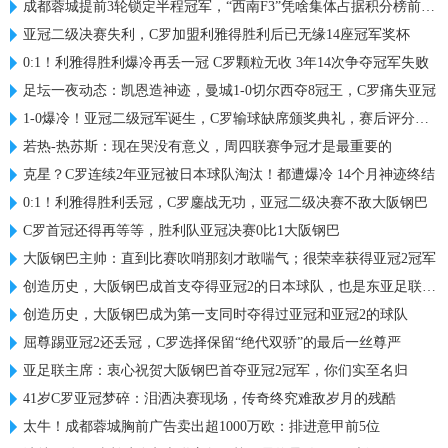
成都蓉城提前3轮锁定半程冠军，“西南F3”凭啥集体占据积分榜前三？
亚冠二级决赛失利，C罗加盟利雅得胜利后已无缘14座冠军奖杯
0:1！利雅得胜利爆冷再丢一冠 C罗颗粒无收 3年14次争夺冠军失败
足坛一夜动态：凯恩造神迹，曼城1-0切尔西夺8冠王，C罗痛失亚冠
1-0爆冷！亚冠二级冠军诞生，C罗输球缺席颁奖典礼，赛后评分出炉
若热-热苏斯：现在哭没有意义，周四联赛争冠才是最重要的
克星？C罗连续2年亚冠被日本球队淘汰！都遭爆冷 14个月神迹终结
0:1！利雅得胜利丢冠，C罗鏖战无功，亚冠二级决赛不敌大阪钢巴
C罗首冠还得再等等，胜利队亚冠决赛0比1大阪钢巴
大阪钢巴主帅：直到比赛吹哨那刻才敢喘气；很荣幸获得亚冠2冠军
创造历史，大阪钢巴成首支夺得亚冠2的日本球队，也是东亚足联首队
创造历史，大阪钢巴成为第一支同时夺得过亚冠和亚冠2的球队
屈尊踢亚冠2还丢冠，C罗选择保留“绝代双骄”的最后一丝尊严
亚足联主席：衷心祝贺大阪钢巴首夺亚冠2冠军，你们实至名归
41岁C罗亚冠梦碎：泪洒决赛现场，传奇终究难敌岁月的残酷
太牛！成都蓉城胸前广告卖出超1000万欧：排进意甲前5位