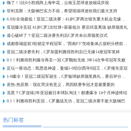
嗨了！1比0小胜残阵上海申花，云南玉昆球迷放烟花庆祝
菲利克斯：大阪钢巴实力不俗，希望现场球迷给我们最大支持
6.0分全场最低！亚冠二级决赛：41岁C罗两次错失重大机会无缘首冠
亚冠爆冷丢冠 41岁C罗2次吐饼+获最低分 赛后径直离场 缺席颁奖礼
道心破碎了？亚冠二级决赛失利后C罗并未出席颁奖仪式
成都蓉城提前3轮锁定半程冠军，“西南F3”凭啥集体占据积分榜前三？
亚冠二级决赛失利，C罗加盟利雅得胜利后已无缘14座冠军奖杯
0:1！利雅得胜利爆冷再丢一冠 C罗颗粒无收 3年14次争夺冠军失败
足坛一夜动态：凯恩造神迹，曼城1-0切尔西夺8冠王，C罗痛失亚冠
1-0爆冷！亚冠二级冠军诞生，C罗输球缺席颁奖典礼，赛后评分出炉
若热-热苏斯：现在哭没有意义，周四联赛争冠才是最重要的
克星？C罗连续2年亚冠被日本球队淘汰！都遭爆冷 14个月神迹终结
0:1！利雅得胜利丢冠，C罗鏖战无功，亚冠二级决赛不敌大阪钢巴
热门标签