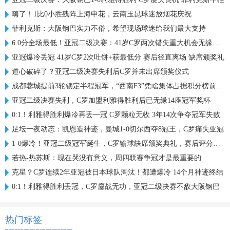
嗨了！1比0小胜残阵上海申花，云南玉昆球迷放烟花庆祝
菲利克斯：大阪钢巴实力不俗，希望现场球迷给我们最大支持
6.0分全场最低！亚冠二级决赛：41岁C罗两次错失重大机会无缘首冠
亚冠爆冷丢冠 41岁C罗2次吐饼+获最低分 赛后径直离场 缺席颁奖礼
道心破碎了？亚冠二级决赛失利后C罗并未出席颁奖仪式
成都蓉城提前3轮锁定半程冠军，“西南F3”凭啥集体占据积分榜前三？
亚冠二级决赛失利，C罗加盟利雅得胜利后已无缘14座冠军奖杯
0:1！利雅得胜利爆冷再丢一冠 C罗颗粒无收 3年14次争夺冠军失败
足坛一夜动态：凯恩造神迹，曼城1-0切尔西夺8冠王，C罗痛失亚冠
1-0爆冷！亚冠二级冠军诞生，C罗输球缺席颁奖典礼，赛后评分出炉
若热-热苏斯：现在哭没有意义，周四联赛争冠才是最重要的
克星？C罗连续2年亚冠被日本球队淘汰！都遭爆冷 14个月神迹终结
0:1！利雅得胜利丢冠，C罗鏖战无功，亚冠二级决赛不敌大阪钢巴
热门标签