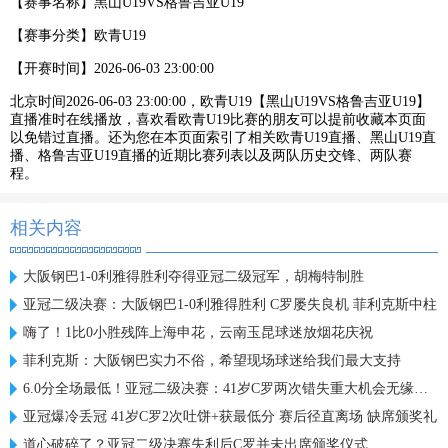
【赛事名称】
黑山U19VS格鲁吉亚U19
【赛事分类】
欧青U19
【开赛时间】
2026-06-03 23:00:00
北京时间2026-06-03 23:00:00，欧青U19【黑山U19VS格鲁吉亚U19】
直播准时在线播放，喜欢看欧青U19比赛的朋友可以提前收藏本页面
以免错过直播。还为您在本页面索引了相关欧青U19直播、黑山U19直
播、格鲁吉亚U19直播的近期比赛列表以及两队历史交锋、两队赛
程。
相关内容
大阪钢巴1-0利雅得胜利夺得亚冠二级冠军，胡梅特制胜
亚冠二级决赛：大阪钢巴1-0利雅得胜利 C罗屡失良机 菲利克斯中柱
嗨了！1比0小胜残阵上海申花，云南玉昆球迷放烟花庆祝
菲利克斯：大阪钢巴实力不俗，希望现场球迷给我们最大支持
6.0分全场最低！亚冠二级决赛：41岁C罗两次错失重大机会无缘首冠
亚冠爆冷丢冠 41岁C罗2次吐饼+获最低分 赛后径直离场 缺席颁奖礼
道心破碎了？亚冠二级决赛失利后C罗并未出席颁奖仪式