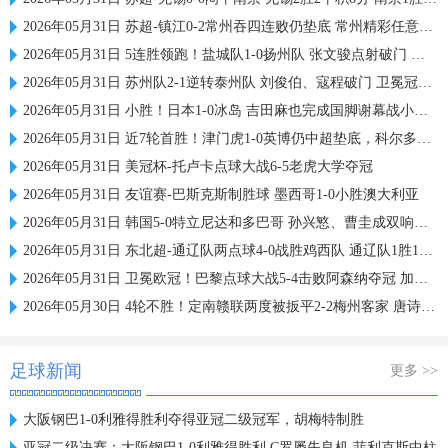
2026年05月31日 苏超-镇江0-2常州吞四连败仍垫底 常州精彩任意球配合李霄鹏破门
2026年05月31日 5连胜领跑！盐城队1-0扬州队 张文骏点射破门 扬州队5场仅1胜
2026年05月31日 苏州队2-1逆转泰州队 刘俊伯、寇程破门 卫冕冠军新赛季1胜3负
2026年05月31日 小胜！日本1-0冰岛 吉田麻也完成国脚谢幕战小川航基替补头球绝杀
2026年05月31日 近7轮首胜！津门虎1-0英博仍中超垫底，科尔多瓦处子球制胜
2026年05月31日 美冠杯-托卢卡点球大战6-5老虎大学夺冠
2026年05月31日 友谊赛-巴斯克斯制胜球 墨西哥1-0小胜澳大利亚
2026年05月31日 韩国5-0特立尼达和多巴哥 孙兴慜、曹圭成双响曹侑珉、裴峻浩伤退
2026年05月31日 东北超-通辽队两点球4-0战胜鸡西队 通辽队1胜1平鸡西队遭遇2连败
2026年05月31日 卫冕欧冠！巴黎点球大战5-4击败阿森纳夺冠 加布里埃尔、埃泽失点
2026年05月30日 4轮不胜！定南赣联两度被扳平2-2梅州客家 唐诗世界波冯刚破门
足球新闻
更多 >>
大阪钢巴1-0利雅得胜利夺得亚冠二级冠军，胡梅特制胜
亚冠二级决赛：大阪钢巴1-0利雅得胜利 C罗屡失良机 菲利克斯中柱