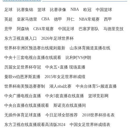
NBA
足球
比赛集锦
篮球
比赛录像
欧冠
中国篮球
CBA
英超
皇家马德里
德甲
拜仁
NBA常规赛
西甲
意甲
阿森纳
CBA常规赛
中国足球
巴塞罗那队
马德里竞技
东方卫视直播入口
2026年足球世界杯
世界杯非洲区预选赛出线规则最新
山东体育频道直播在线
中央十三套电视台直播在线观看
比利时VS伊朗
历届女足世界杯夺冠
中央五+直播 现场直播
曼联vs伯恩茅斯直播
2015年女足世界杯成绩
世界杯南美预选赛赛制
湖人nba比赛
中央台体育5+频道直播
中央广播电视台直播
中央5套直播在线直播
篮球竞彩网
中央台直播在线直播观看
斯诺克在线直播间
无插件体育足球直播
今日足球全部推荐
2018世界杯排名表
东方卫视在线直播观看高清版2024
中国女足世界杯成绩表