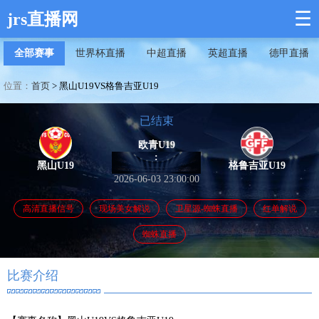
☰
jrs直播网
全部赛事
世界杯直播
中超直播
英超直播
德甲直播
位置：
首页
>
黑山U19VS格鲁吉亚U19
已结束
欧青U19
:
黑山U19
格鲁吉亚U19
2026-06-03 23:00:00
高清直播信号
现场美女解说
卫星源-蜘蛛直播
红单解说
蜘蛛直播
比赛介绍