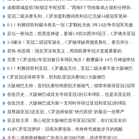
成都蓉城提前3轮锁定半程冠军，“西南F3”凭啥集体占据积分榜前三？
亚冠二级决赛失利，C罗加盟利雅得胜利后已无缘14座冠军奖杯
0:1！利雅得胜利爆冷再丢一冠 C罗颗粒无收 3年14次争夺冠军失败
足坛一夜动态：凯恩造神迹，曼城1-0切尔西夺8冠王，C罗痛失亚冠
1-0爆冷！亚冠二级冠军诞生，C罗输球缺席颁奖典礼，赛后评分出炉
若热-热苏斯：现在哭没有意义，周四联赛争冠才是最重要的
克星？C罗连续2年亚冠被日本球队淘汰！都遭爆冷 14个月神迹终结
0:1！利雅得胜利丢冠，C罗鏖战无功，亚冠二级决赛不敌大阪钢巴
C罗首冠还得再等等，胜利队亚冠决赛0比1大阪钢巴
大阪钢巴主帅：直到比赛吹哨那刻才敢喘气；很荣幸获得亚冠2冠军
创造历史，大阪钢巴成首支夺得亚冠2的日本球队，也是东亚足联首队
创造历史，大阪钢巴成为第一支同时夺得过亚冠和亚冠2的球队
屈尊踢亚冠2还丢冠，C罗选择保留“绝代双骄”的最后一丝尊严
亚足联主席：衷心祝贺大阪钢巴首夺亚冠2冠军，你们实至名归
41岁C罗亚冠梦碎：泪洒决赛现场，传奇终究难敌岁月的残酷
太牛！成都蓉城胸前广告卖出超1000万欧：排进意甲前5位