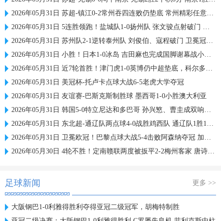
2026年05月31日 苏超-镇江0-2常州吞四连败仍垫底 常州精彩任意球配合李霄鹏破门
2026年05月31日 5连胜领跑！盐城队1-0扬州队 张文骏点射破门 扬州队5场仅1胜
2026年05月31日 苏州队2-1逆转泰州队 刘俊伯、寇程破门 卫冕冠军新赛季1胜3负
2026年05月31日 小胜！日本1-0冰岛 吉田麻也完成国脚谢幕战小川航基替补头球绝杀
2026年05月31日 近7轮首胜！津门虎1-0英博仍中超垫底，科尔多瓦处子球制胜
2026年05月31日 美冠杯-托卢卡点球大战6-5老虎大学夺冠
2026年05月31日 友谊赛-巴斯克斯制胜球 墨西哥1-0小胜澳大利亚
2026年05月31日 韩国5-0特立尼达和多巴哥 孙兴慜、曹圭成双响曹侑珉、裴峻浩伤退
2026年05月31日 东北超-通辽队两点球4-0战胜鸡西队 通辽队1胜1平鸡西队遭遇2连败
2026年05月31日 卫冕欧冠！巴黎点球大战5-4击败阿森纳夺冠 加布里埃尔、埃泽失点
2026年05月30日 4轮不胜！定南赣联两度被扳平2-2梅州客家 唐诗世界波冯刚破门
足球新闻
更多 >>
大阪钢巴1-0利雅得胜利夺得亚冠二级冠军，胡梅特制胜
亚冠二级决赛：大阪钢巴1-0利雅得胜利 C罗屡失良机 菲利克斯中柱