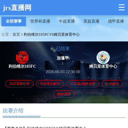
☰
jrs直播网
全部赛事
世界杯直播
中超直播
英超直播
德甲直播
位置：
首页
>
利伯维尔105FCVS姆贝里体育中心
已结束
加蓬甲
:
利伯维尔105FC
姆贝里体育中心
2026-06-03 22:30:00
高清直播信号
现场美女解说
卫星源-蜘蛛直播
红单解说
蜘蛛直播
比赛介绍