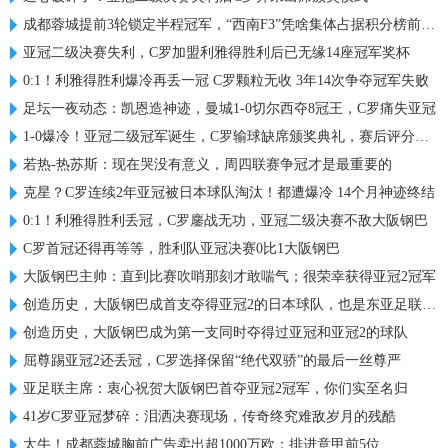
成都蓉城提前3轮锁定半程冠军，“西南F3”凭啥集体占据积分榜前三？
亚冠二级决赛失利，C罗加盟利雅得胜利后已无缘14座冠军奖杯
0:1！利雅得胜利爆冷再丢一冠 C罗颗粒无收 3年14次争夺冠军失败
足坛一夜动态：凯恩造神迹，曼城1-0切尔西夺8冠王，C罗痛失亚冠
1-0爆冷！亚冠二级冠军诞生，C罗输球缺席颁奖典礼，赛后评分出炉
若热-热苏斯：现在哭没有意义，周四联赛争冠才是最重要的
克星？C罗连续2年亚冠被日本球队淘汰！都遭爆冷 14个月神迹终结
0:1！利雅得胜利丢冠，C罗鏖战无功，亚冠二级决赛不敌大阪钢巴
C罗首冠还得再等等，胜利队亚冠决赛0比1大阪钢巴
大阪钢巴主帅：直到比赛吹哨那刻才敢喘气；很荣幸获得亚冠2冠军
创造历史，大阪钢巴成首支夺得亚冠2的日本球队，也是东亚足联首队
创造历史，大阪钢巴成为第一支同时夺得过亚冠和亚冠2的球队
屈尊踢亚冠2还丢冠，C罗选择保留“绝代双骄”的最后一丝尊严
亚足联主席：衷心祝贺大阪钢巴首夺亚冠2冠军，你们实至名归
41岁C罗亚冠梦碎：泪洒决赛现场，传奇终究难敌岁月的残酷
太牛！成都蓉城胸前广告卖出超1000万欧：排进意甲前5位