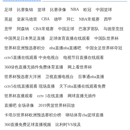
NBA
足球
比赛集锦
篮球
比赛录像
欧冠
中国篮球
CBA
英超
皇家马德里
德甲
拜仁
NBA常规赛
西甲
意甲
阿森纳
CBA常规赛
中国足球
巴塞罗那队
马德里竞技
中国男足日本男足直播
足球体育直播在线观看
中国队世界杯
世界杯亚洲预选赛积分
nba直播nba直播吧
中国女足世界杯夺冠
cctv5直播在线观看 中央电视台
电视节目直播在线观看
360绿色直播无插件免费体育直播
网上看世界杯
世界杯预选赛大洋洲
卫视直播电视台
百事通nba直播
cctv5在线直播观看 现场直播
天下nba直播在线观看免费
世界杯直播观看
cctv 1在线直播
网球直播无插件
直播吧 全场录像
2019男篮世界杯回放
卡塔尔世界杯欧洲预选赛积分榜
咪咕体育cba篮球直播
360直播免费足球直播视频
比利时VS埃及