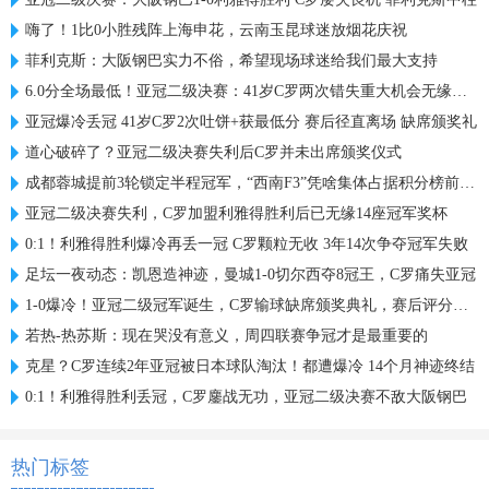
嗨了！1比0小胜残阵上海申花，云南玉昆球迷放烟花庆祝
菲利克斯：大阪钢巴实力不俗，希望现场球迷给我们最大支持
6.0分全场最低！亚冠二级决赛：41岁C罗两次错失重大机会无缘首冠
亚冠爆冷丢冠 41岁C罗2次吐饼+获最低分 赛后径直离场 缺席颁奖礼
道心破碎了？亚冠二级决赛失利后C罗并未出席颁奖仪式
成都蓉城提前3轮锁定半程冠军，“西南F3”凭啥集体占据积分榜前三？
亚冠二级决赛失利，C罗加盟利雅得胜利后已无缘14座冠军奖杯
0:1！利雅得胜利爆冷再丢一冠 C罗颗粒无收 3年14次争夺冠军失败
足坛一夜动态：凯恩造神迹，曼城1-0切尔西夺8冠王，C罗痛失亚冠
1-0爆冷！亚冠二级冠军诞生，C罗输球缺席颁奖典礼，赛后评分出炉
若热-热苏斯：现在哭没有意义，周四联赛争冠才是最重要的
克星？C罗连续2年亚冠被日本球队淘汰！都遭爆冷 14个月神迹终结
0:1！利雅得胜利丢冠，C罗鏖战无功，亚冠二级决赛不敌大阪钢巴
热门标签