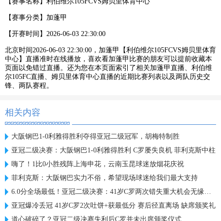
【赛事名称】
利伯维尔105FCVS姆贝里体育中心
【赛事分类】
加蓬甲
【开赛时间】
2026-06-03 22:30:00
北京时间2026-06-03 22:30:00，加蓬甲【利伯维尔105FCVS姆贝里体育
中心】直播准时在线播放，喜欢看加蓬甲比赛的朋友可以提前收藏本
页面以免错过直播。还为您在本页面索引了相关加蓬甲直播、利伯维
尔105FC直播、姆贝里体育中心直播的近期比赛列表以及两队历史交
锋、两队赛程。
相关内容
大阪钢巴1-0利雅得胜利夺得亚冠二级冠军，胡梅特制胜
亚冠二级决赛：大阪钢巴1-0利雅得胜利 C罗屡失良机 菲利克斯中柱
嗨了！1比0小胜残阵上海申花，云南玉昆球迷放烟花庆祝
菲利克斯：大阪钢巴实力不俗，希望现场球迷给我们最大支持
6.0分全场最低！亚冠二级决赛：41岁C罗两次错失重大机会无缘首冠
亚冠爆冷丢冠 41岁C罗2次吐饼+获最低分 赛后径直离场 缺席颁奖礼
道心破碎了？亚冠二级决赛失利后C罗并未出席颁奖仪式