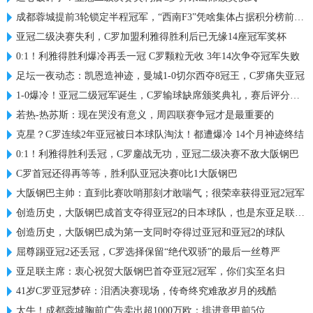
成都蓉城提前3轮锁定半程冠军，“西南F3”凭啥集体占据积分榜前三？
亚冠二级决赛失利，C罗加盟利雅得胜利后已无缘14座冠军奖杯
0:1！利雅得胜利爆冷再丢一冠 C罗颗粒无收 3年14次争夺冠军失败
足坛一夜动态：凯恩造神迹，曼城1-0切尔西夺8冠王，C罗痛失亚冠
1-0爆冷！亚冠二级冠军诞生，C罗输球缺席颁奖典礼，赛后评分出炉
若热-热苏斯：现在哭没有意义，周四联赛争冠才是最重要的
克星？C罗连续2年亚冠被日本球队淘汰！都遭爆冷 14个月神迹终结
0:1！利雅得胜利丢冠，C罗鏖战无功，亚冠二级决赛不敌大阪钢巴
C罗首冠还得再等等，胜利队亚冠决赛0比1大阪钢巴
大阪钢巴主帅：直到比赛吹哨那刻才敢喘气；很荣幸获得亚冠2冠军
创造历史，大阪钢巴成首支夺得亚冠2的日本球队，也是东亚足联首队
创造历史，大阪钢巴成为第一支同时夺得过亚冠和亚冠2的球队
屈尊踢亚冠2还丢冠，C罗选择保留“绝代双骄”的最后一丝尊严
亚足联主席：衷心祝贺大阪钢巴首夺亚冠2冠军，你们实至名归
41岁C罗亚冠梦碎：泪洒决赛现场，传奇终究难敌岁月的残酷
太牛！成都蓉城胸前广告卖出超1000万欧：排进意甲前5位