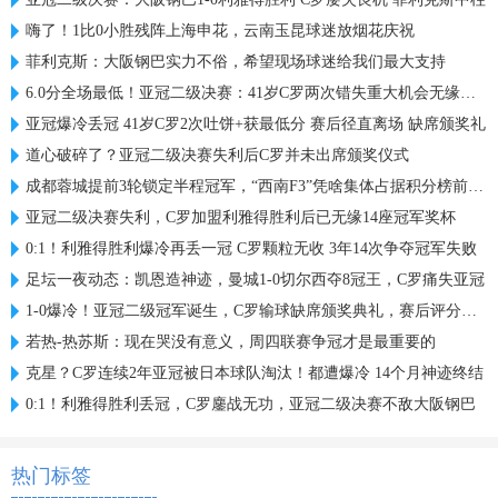
嗨了！1比0小胜残阵上海申花，云南玉昆球迷放烟花庆祝
菲利克斯：大阪钢巴实力不俗，希望现场球迷给我们最大支持
6.0分全场最低！亚冠二级决赛：41岁C罗两次错失重大机会无缘首冠
亚冠爆冷丢冠 41岁C罗2次吐饼+获最低分 赛后径直离场 缺席颁奖礼
道心破碎了？亚冠二级决赛失利后C罗并未出席颁奖仪式
成都蓉城提前3轮锁定半程冠军，“西南F3”凭啥集体占据积分榜前三？
亚冠二级决赛失利，C罗加盟利雅得胜利后已无缘14座冠军奖杯
0:1！利雅得胜利爆冷再丢一冠 C罗颗粒无收 3年14次争夺冠军失败
足坛一夜动态：凯恩造神迹，曼城1-0切尔西夺8冠王，C罗痛失亚冠
1-0爆冷！亚冠二级冠军诞生，C罗输球缺席颁奖典礼，赛后评分出炉
若热-热苏斯：现在哭没有意义，周四联赛争冠才是最重要的
克星？C罗连续2年亚冠被日本球队淘汰！都遭爆冷 14个月神迹终结
0:1！利雅得胜利丢冠，C罗鏖战无功，亚冠二级决赛不敌大阪钢巴
热门标签