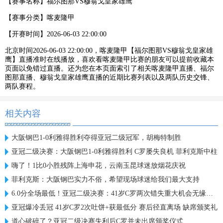
【赛事名称】
福尔图那VS穆翁戈皇家雄鹰
【赛事分类】
喀麦隆甲
【开赛时间】
2026-06-03 22:00:00
北京时间2026-06-03 22:00:00，喀麦隆甲【福尔图那VS穆翁戈皇家雄
鹰】直播准时在线播放，喜欢看喀麦隆甲比赛的朋友可以提前收藏本
页面以免错过直播。还为您在本页面索引了相关喀麦隆甲直播、福尔
图那直播、穆翁戈皇家雄鹰直播的近期比赛列表以及两队历史交锋、
两队赛程。
相关内容
大阪钢巴1-0利雅得胜利夺得亚冠二级冠军，胡梅特制胜
亚冠二级决赛：大阪钢巴1-0利雅得胜利 C罗屡失良机 菲利克斯中柱
嗨了！1比0小胜残阵上海申花，云南玉昆球迷放烟花庆祝
菲利克斯：大阪钢巴实力不俗，希望现场球迷给我们最大支持
6.0分全场最低！亚冠二级决赛：41岁C罗两次错失重大机会无缘首冠
亚冠爆冷丢冠 41岁C罗2次吐饼+获最低分 赛后径直离场 缺席颁奖礼
道心破碎了？亚冠二级决赛失利后C罗并未出席颁奖仪式