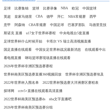
NBA
足球
比赛集锦
篮球
比赛录像
欧冠
中国篮球
CBA
英超
皇家马德里
德甲
拜仁
NBA常规赛
西甲
意甲
阿森纳
CBA常规赛
中国足球
巴塞罗那队
马德里竞技
斯诺克 直播
u17女子世界杯赛程
中央电视台5套直播
足球世界杯什么时候开始
卡塔尔 VS 瑞士高清视频直播
国足直播在线观看
中国女足世界杯战况最新消息
在线观看中出
看电视直播
咪咕篮球赛现场直播在线观看
2026年世界杯非洲区预选赛赛程
世界杯南美区预选赛直播360视频回放
世界杯非洲区预选赛埃及
2022年世界杯入围名单
2022世界杯预选赛大洋洲赛区赛程表
探球网
cctv5+直播在线观看高清直播
2022世界杯南美区预选赛ds
nba文字直播吧
2026年世界杯南美区预选赛分组