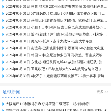
2026年05月31日 苏超-镇江0-2常州吞四连败仍垫底 常州精彩任意球配合李霄鹏破门
2026年05月31日 5连胜领跑！盐城队1-0扬州队 张文骏点射破门 扬州队5场仅1胜
2026年05月31日 苏州队2-1逆转泰州队 刘俊伯、寇程破门 卫冕冠军新赛季1胜3负
2026年05月31日 小胜！日本1-0冰岛 吉田麻也完成国脚谢幕战小川航基替补头球绝杀
2026年05月31日 近7轮首胜！津门虎1-0英博仍中超垫底，科尔多瓦处子球制胜
2026年05月31日 美冠杯-托卢卡点球大战6-5老虎大学夺冠
2026年05月31日 友谊赛-巴斯克斯制胜球 墨西哥1-0小胜澳大利亚
2026年05月31日 韩国5-0特立尼达和多巴哥 孙兴慜、曹圭成双响曹侑珉、裴峻浩伤退
2026年05月31日 东北超-通辽队两点球4-0战胜鸡西队 通辽队1胜1平鸡西队遭遇2连败
2026年05月31日 卫冕欧冠！巴黎点球大战5-4击败阿森纳夺冠 加布里埃尔、埃泽失点
2026年05月30日 4轮不胜！定南赣联两度被扳平2-2梅州客家 唐诗世界波冯刚破门
足球新闻
更多 >>
大阪钢巴1-0利雅得胜利夺得亚冠二级冠军，胡梅特制胜
亚冠二级决赛：大阪钢巴1-0利雅得胜利 C罗屡失良机 菲利克斯中柱