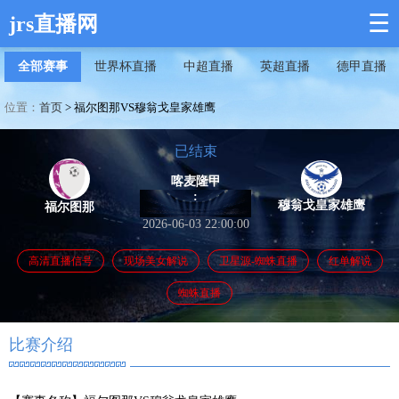
☰
jrs直播网
全部赛事
世界杯直播
中超直播
英超直播
德甲直播
位置：
首页
>
福尔图那VS穆翁戈皇家雄鹰
已结束
喀麦隆甲
:
穆翁戈皇家雄鹰
福尔图那
2026-06-03 22:00:00
高清直播信号
现场美女解说
卫星源-蜘蛛直播
红单解说
蜘蛛直播
比赛介绍