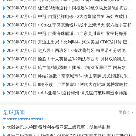
2026年07月08日 让2追3绝地逆转！阿根廷3-2绝杀埃及进8强 梅西传射+失点恩佐绝杀
2026年07月07日 中冠-自贡弘祥电碳0-2大连聚惺晟恒 马灿杰破门
2026年07月07日 中冠-辽宁盛京新锐1-1战平上海泽天 双方握手言和
2026年07月07日 中冠-广州海珠醒派2-1广东吴川青年 黎宇扬梅开二度
2026年07月07日 东道主出局！比利时4-1淘汰美国 CDK2射1传 巴洛贡补时被换下
2026年07月07日 进八强！西班牙1-0淘汰葡萄牙 梅里诺91分钟绝杀41岁C罗最后一舞
2026年07月06日 险胜！十人英格兰3-2淘汰墨西哥 贝林双响凯恩点射+送点宽萨直红
2026年07月06日 哈兰德精彩双响！挪威2-1淘汰五星巴西 内马尔点射吉马良斯失点
2026年07月05日 终结2连败！南京城市3-1佛山南狮 恩戈姆建功朱启文双响
2026年07月05日 8轮不败！广西恒宸3-1逆转大连鲲城 姆博双响拉普辛造两球+失点
2026年07月05日 中甲-亚泰3-1逆转梅州 谭龙破门范厚泰造余炜廉乌龙 梅州仍旧垫底
足球新闻
更多 >>
大阪钢巴1-0利雅得胜利夺得亚冠二级冠军，胡梅特制胜
亚冠二级决赛：大阪钢巴1-0利雅得胜利 C罗屡失良机 菲利克斯中柱