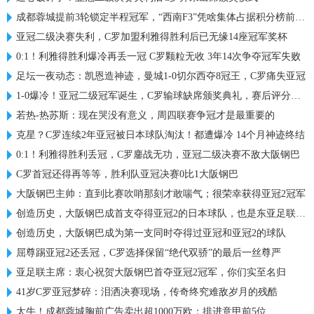
成都蓉城提前3轮锁定半程冠军，“西南F3”凭啥集体占据积分榜前三？
亚冠二级决赛失利，C罗加盟利雅得胜利后已无缘14座冠军奖杯
0:1！利雅得胜利爆冷再丢一冠 C罗颗粒无收 3年14次争夺冠军失败
足坛一夜动态：凯恩造神迹，曼城1-0切尔西夺8冠王，C罗痛失亚冠
1-0爆冷！亚冠二级冠军诞生，C罗输球缺席颁奖典礼，赛后评分出炉
若热-热苏斯：现在哭没有意义，周四联赛争冠才是最重要的
克星？C罗连续2年亚冠被日本球队淘汰！都遭爆冷 14个月神迹终结
0:1！利雅得胜利丢冠，C罗鏖战无功，亚冠二级决赛不敌大阪钢巴
C罗首冠还得再等等，胜利队亚冠决赛0比1大阪钢巴
大阪钢巴主帅：直到比赛吹哨那刻才敢喘气；很荣幸获得亚冠2冠军
创造历史，大阪钢巴成首支夺得亚冠2的日本球队，也是东亚足联首队
创造历史，大阪钢巴成为第一支同时夺得过亚冠和亚冠2的球队
屈尊踢亚冠2还丢冠，C罗选择保留“绝代双骄”的最后一丝尊严
亚足联主席：衷心祝贺大阪钢巴首夺亚冠2冠军，你们实至名归
41岁C罗亚冠梦碎：泪洒决赛现场，传奇终究难敌岁月的残酷
太牛！成都蓉城胸前广告卖出超1000万欧：排进意甲前5位