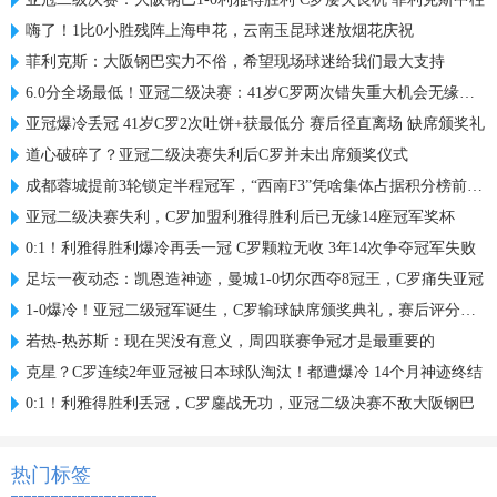
嗨了！1比0小胜残阵上海申花，云南玉昆球迷放烟花庆祝
菲利克斯：大阪钢巴实力不俗，希望现场球迷给我们最大支持
6.0分全场最低！亚冠二级决赛：41岁C罗两次错失重大机会无缘首冠
亚冠爆冷丢冠 41岁C罗2次吐饼+获最低分 赛后径直离场 缺席颁奖礼
道心破碎了？亚冠二级决赛失利后C罗并未出席颁奖仪式
成都蓉城提前3轮锁定半程冠军，“西南F3”凭啥集体占据积分榜前三？
亚冠二级决赛失利，C罗加盟利雅得胜利后已无缘14座冠军奖杯
0:1！利雅得胜利爆冷再丢一冠 C罗颗粒无收 3年14次争夺冠军失败
足坛一夜动态：凯恩造神迹，曼城1-0切尔西夺8冠王，C罗痛失亚冠
1-0爆冷！亚冠二级冠军诞生，C罗输球缺席颁奖典礼，赛后评分出炉
若热-热苏斯：现在哭没有意义，周四联赛争冠才是最重要的
克星？C罗连续2年亚冠被日本球队淘汰！都遭爆冷 14个月神迹终结
0:1！利雅得胜利丢冠，C罗鏖战无功，亚冠二级决赛不敌大阪钢巴
热门标签