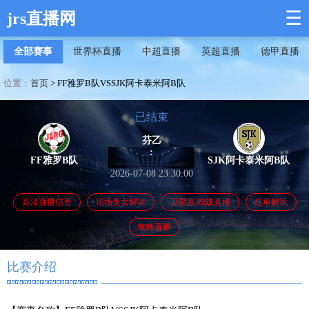
☰
jrs直播网
全部赛事
世界杯直播
中超直播
英超直播
德甲直播
位置：
首页
>
FF雅罗B队VSSJK阿卡泰米阿B队
已结束
芬乙
:
FF雅罗B队
SJK阿卡泰米阿B队
2026-07-08 23:30:00
高清直播信号
现场美女解说
卫星源-蜘蛛直播
红单解说
蜘蛛直播
比赛介绍