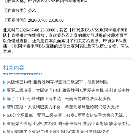
【赛事名称】
FF雅罗B队VSSJK阿卡泰米阿B队
【赛事分类】
芬乙
【开赛时间】
2026-07-08 23:30:00
北京时间2026-07-08 23:30:00，芬乙【FF雅罗B队VSSJK阿卡泰米阿B
队】直播准时在线播放，喜欢看芬乙比赛的朋友可以提前收藏本页面
以免错过直播。还为您在本页面索引了相关芬乙直播、FF雅罗B队直
播、SJK阿卡泰米阿B队直播的近期比赛列表以及两队历史交锋、两队
赛程。
相关内容
大阪钢巴1-0利雅得胜利夺得亚冠二级冠军，胡梅特制胜
亚冠二级决赛：大阪钢巴1-0利雅得胜利 C罗屡失良机 菲利克斯中柱
嗨了！1比0小胜残阵上海申花，云南玉昆球迷放烟花庆祝
菲利克斯：大阪钢巴实力不俗，希望现场球迷给我们最大支持
6.0分全场最低！亚冠二级决赛：41岁C罗两次错失重大机会无缘首冠
亚冠爆冷丢冠 41岁C罗2次吐饼+获最低分 赛后径直离场 缺席颁奖礼
道心破碎了？亚冠二级决赛失利后C罗并未出席颁奖仪式