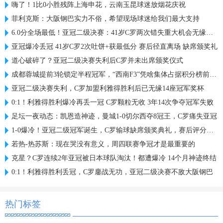
嗨了！1比0小胜残阵上海申花，云南玉昆球迷放烟花庆祝
菲利克斯：大阪钢巴实力不俗，希望现场球迷给我们最大支持
6.0分全场最低！亚冠二级决赛：41岁C罗两次错失重大机会无缘首冠
亚冠爆冷丢冠 41岁C罗2次吐饼+获最低分 赛后径直离场 缺席颁奖礼
道心破碎了？亚冠二级决赛失利后C罗并未出席颁奖仪式
成都蓉城提前3轮锁定半程冠军，“西南F3”凭啥集体占据积分榜前三？
亚冠二级决赛失利，C罗加盟利雅得胜利后已无缘14座冠军奖杯
0:1！利雅得胜利爆冷再丢一冠 C罗颗粒无收 3年14次争夺冠军失败
足坛一夜动态：凯恩造神迹，曼城1-0切尔西夺8冠王，C罗痛失亚冠
1-0爆冷！亚冠二级冠军诞生，C罗输球缺席颁奖典礼，赛后评分出炉
若热-热苏斯：现在哭没有意义，周四联赛争冠才是最重要的
克星？C罗连续2年亚冠被日本球队淘汰！都遭爆冷 14个月神迹终结
0:1！利雅得胜利丢冠，C罗鏖战无功，亚冠二级决赛不敌大阪钢巴
热门标签