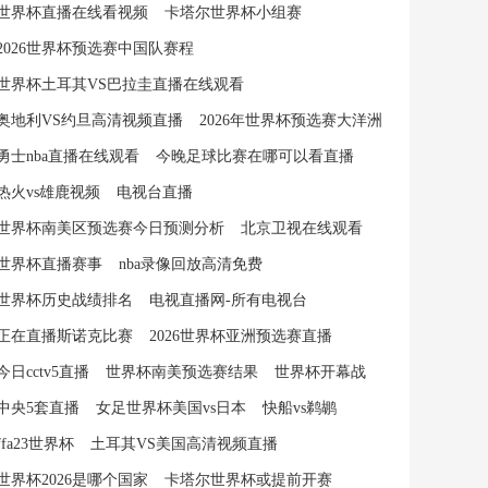
世界杯直播在线看视频
卡塔尔世界杯小组赛
2026世界杯预选赛中国队赛程
世界杯土耳其VS巴拉圭直播在线观看
奥地利VS约旦高清视频直播
2026年世界杯预选赛大洋洲
勇士nba直播在线观看
今晚足球比赛在哪可以看直播
热火vs雄鹿视频
电视台直播
世界杯南美区预选赛今日预测分析
北京卫视在线观看
世界杯直播赛事
nba录像回放高清免费
世界杯历史战绩排名
电视直播网-所有电视台
正在直播斯诺克比赛
2026世界杯亚洲预选赛直播
今日cctv5直播
世界杯南美预选赛结果
世界杯开幕战
中央5套直播
女足世界杯美国vs日本
快船vs鹈鹕
ffa23世界杯
土耳其VS美国高清视频直播
世界杯2026是哪个国家
卡塔尔世界杯或提前开赛