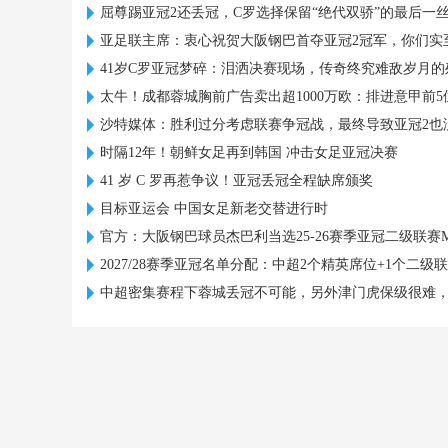
屈尊踢亚冠2还丢冠，C罗选择保留“绝代双骄”的最后一
亚足联主席：衷心祝贺大阪钢巴首夺亚冠2冠军，你们实
41岁C罗亚冠梦碎：泪洒决赛现场，传奇终究难敌岁月的
太牛！成都蓉城胸前广告卖出超1000万欧：排进意甲前5
沙特媒体：胜利过分考虑联赛争冠战，最终导致亚冠2也
时隔12年！朝鲜女足再到韩国 冲击女足亚冠决赛
41 岁 C 罗再惹争议！亚冠丢冠全程缺席颁奖
目标亚运会 中国女足新老交替进行时
官方：大阪钢巴球员杰巴利当选25-26赛季亚冠二级联赛M
2027/28赛季亚冠名单分配：中超2个精英席位+1个二级
中超密集赛程下蓉城丢冠不可能，另外津门虎保级很难