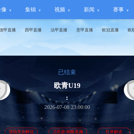
录像
集锦
视频
新闻
赛事
德甲直播
西甲直播
法甲直播
意甲直播
欧冠直播
欧
已结束
欧青U19
:
2026-07-08 23:00:00
现场美女解说
卫星源-蜘蛛直播
红单解说