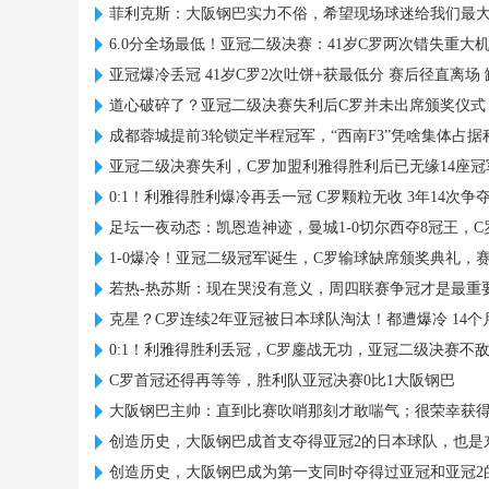
菲利克斯：大阪钢巴实力不俗，希望现场球迷给我们最
6.0分全场最低！亚冠二级决赛：41岁C罗两次错失重大
亚冠爆冷丢冠 41岁C罗2次吐饼+获最低分 赛后径直离场
道心破碎了？亚冠二级决赛失利后C罗并未出席颁奖仪式
成都蓉城提前3轮锁定半程冠军，“西南F3”凭啥集体占
亚冠二级决赛失利，C罗加盟利雅得胜利后已无缘14座冠
0:1！利雅得胜利爆冷再丢一冠 C罗颗粒无收 3年14次争
足坛一夜动态：凯恩造神迹，曼城1-0切尔西夺8冠王，
1-0爆冷！亚冠二级冠军诞生，C罗输球缺席颁奖典礼，
若热-热苏斯：现在哭没有意义，周四联赛争冠才是最重
克星？C罗连续2年亚冠被日本球队淘汰！都遭爆冷 14个
0:1！利雅得胜利丢冠，C罗鏖战无功，亚冠二级决赛不
C罗首冠还得再等等，胜利队亚冠决赛0比1大阪钢巴
大阪钢巴主帅：直到比赛吹哨那刻才敢喘气；很荣幸获得
创造历史，大阪钢巴成首支夺得亚冠2的日本球队，也是
创造历史，大阪钢巴成为第一支同时夺得过亚冠和亚冠2