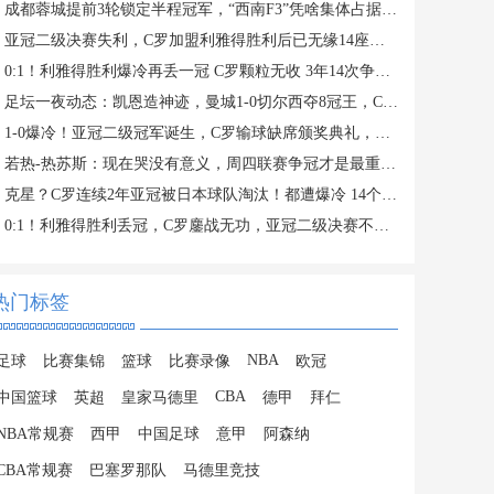
成都蓉城提前3轮锁定半程冠军，“西南F3”凭啥集体占据积分榜前三？
亚冠二级决赛失利，C罗加盟利雅得胜利后已无缘14座冠军奖杯
0:1！利雅得胜利爆冷再丢一冠 C罗颗粒无收 3年14次争夺冠军失败
足坛一夜动态：凯恩造神迹，曼城1-0切尔西夺8冠王，C罗痛失亚冠
1-0爆冷！亚冠二级冠军诞生，C罗输球缺席颁奖典礼，赛后评分出炉
若热-热苏斯：现在哭没有意义，周四联赛争冠才是最重要的
克星？C罗连续2年亚冠被日本球队淘汰！都遭爆冷 14个月神迹终结
0:1！利雅得胜利丢冠，C罗鏖战无功，亚冠二级决赛不敌大阪钢巴
热门标签
NBA
足球
比赛集锦
篮球
比赛录像
欧冠
CBA
中国篮球
英超
皇家马德里
德甲
拜仁
NBA常规赛
西甲
中国足球
意甲
阿森纳
CBA常规赛
巴塞罗那队
马德里竞技