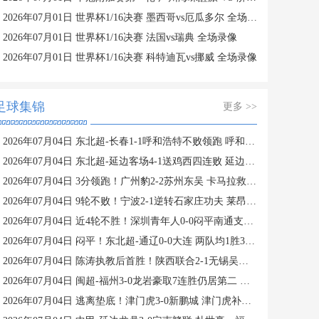
2026年07月01日 世界杯1/16决赛 墨西哥vs厄瓜多尔 全场录像
2026年07月01日 世界杯1/16决赛 法国vs瑞典 全场录像
2026年07月01日 世界杯1/16决赛 科特迪瓦vs挪威 全场录像
足球集锦
更多 >>
2026年07月04日 东北超-长春1-1呼和浩特不败领跑 呼和浩特4轮3平1负仍不胜
2026年07月04日 东北超-延边客场4-1送鸡西四连败 延边收获2连胜
2026年07月04日 3分领跑！广州豹2-2苏州东吴 卡马拉救主罗萨&埃斯特雷拉世界波
2026年07月04日 9轮不败！宁波2-1逆转石家庄功夫 莱昂纳多造点+点射刘洋制胜
2026年07月04日 近4轮不胜！深圳青年人0-0闷平南通支云 青年人仍中甲第2支云第3
2026年07月04日 闷平！东北超-通辽0-0大连 两队均1胜3平保持不败 大连遭三连平
2026年07月04日 陈涛执教后首胜！陕西联合2-1无锡吴钩 伊兰杜斯特双响+绝杀
2026年07月04日 闽超-福州3-0龙岩豪取7连胜仍居第二 杨冲、黄伟杰、李宇豪破门
2026年07月04日 逃离垫底！津门虎3-0新鹏城 津门虎补时连入2球 积分平三镇升第15