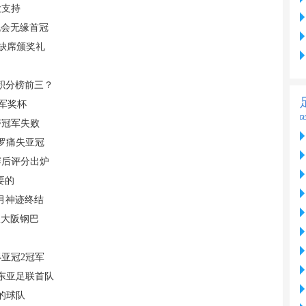
大支持
机会无缘首冠
 缺席颁奖礼
据积分榜前三？
军奖杯
夺冠军失败
C罗痛失亚冠
赛后评分出炉
要的
月神迹终结
敌大阪钢巴
亚冠2冠军
东亚足联首队
的球队