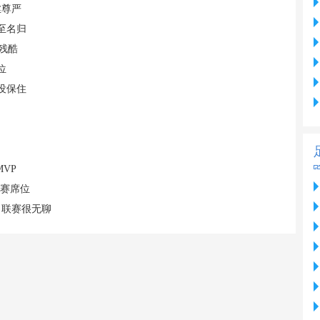
丝尊严
至名归
残酷
位
没保住
VP
联赛席位
，联赛很无聊