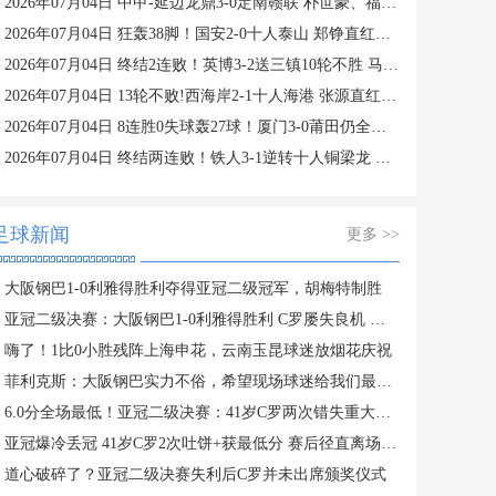
2026年07月04日 中甲-延边龙鼎3-0定南赣联 朴世豪、福布斯破门乔瓦尼造点+点射
2026年07月04日 狂轰38脚！国安2-0十人泰山 郑铮直红王大雷9扑救塞鸟+林良铭破门
2026年07月04日 终结2连败！英博3-2送三镇10轮不胜 马莱莱绝杀 卡迪斯传射难救主
2026年07月04日 13轮不败!西海岸2-1十人海港 张源直红阿齐兹2助攻VAR吹掉双方4球
2026年07月04日 8连胜0失球轰27球！厦门3-0莆田仍全胜3分领跑 刘鑫岳超级世界波
2026年07月04日 终结两连败！铁人3-1逆转十人铜梁龙 热菲尼奥双响恩加德乌染红
足球新闻
更多 >>
大阪钢巴1-0利雅得胜利夺得亚冠二级冠军，胡梅特制胜
亚冠二级决赛：大阪钢巴1-0利雅得胜利 C罗屡失良机 菲利克斯中柱
嗨了！1比0小胜残阵上海申花，云南玉昆球迷放烟花庆祝
菲利克斯：大阪钢巴实力不俗，希望现场球迷给我们最大支持
6.0分全场最低！亚冠二级决赛：41岁C罗两次错失重大机会无缘首冠
亚冠爆冷丢冠 41岁C罗2次吐饼+获最低分 赛后径直离场 缺席颁奖礼
道心破碎了？亚冠二级决赛失利后C罗并未出席颁奖仪式