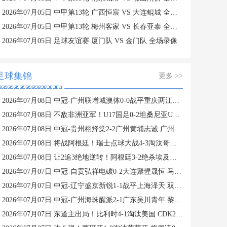
2026年07月05日 中甲第13轮 广西恒宸 VS 大连鲲城 全场录像
2026年07月05日 中甲第13轮 梅州客家 VS 长春亚泰 全场录像
2026年07月05日 足球友谊赛 厦门队 VS 金门队 全场录像
足球集锦
更多 >>
2026年07月08日 中冠-广州联增城澳体0-0战平重庆两江瀚达 双方握手言和
2026年07月08日 不敌非洲亚军！U17国足0-2坦桑尼亚U17 帅惟浩失良机基津加世界波
2026年07月08日 中冠-贵州栩烽棠2-2广州黄埔志诚 广州两度落后两度扳平
2026年07月08日 将战阿根廷！瑞士点球大战4-3淘汰哥伦比亚 D·桑切斯、库乔失点
2026年07月08日 让2追3绝地逆转！阿根廷3-2绝杀埃及进8强 梅西传射+失点恩佐绝杀
2026年07月07日 中冠-自贡弘祥电碳0-2大连聚惺晟恒 马灿杰破门
2026年07月07日 中冠-辽宁盛京新锐1-1战平上海泽天 双方握手言和
2026年07月07日 中冠-广州海珠醒派2-1广东吴川青年 黎宇扬梅开二度
2026年07月07日 东道主出局！比利时4-1淘汰美国 CDK2射1传 巴洛贡补时被换下