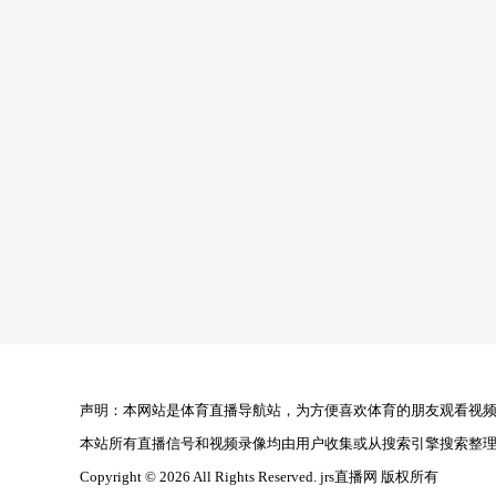
声明：本网站是体育直播导航站，为方便喜欢体育的朋友观看视频，
本站所有直播信号和视频录像均由用户收集或从搜索引擎搜索整
Copyright © 2026 All Rights Reserved. jrs直播网 版权所有