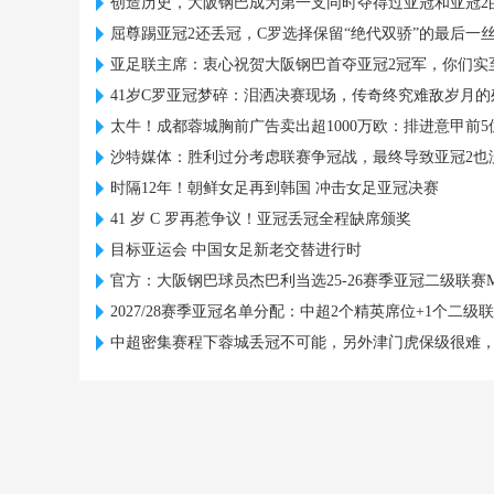
创造历史，大阪钢巴成为第一支同时夺得过亚冠和亚冠2
屈尊踢亚冠2还丢冠，C罗选择保留“绝代双骄”的最后一
亚足联主席：衷心祝贺大阪钢巴首夺亚冠2冠军，你们实
41岁C罗亚冠梦碎：泪洒决赛现场，传奇终究难敌岁月的
太牛！成都蓉城胸前广告卖出超1000万欧：排进意甲前5
沙特媒体：胜利过分考虑联赛争冠战，最终导致亚冠2也
时隔12年！朝鲜女足再到韩国 冲击女足亚冠决赛
41 岁 C 罗再惹争议！亚冠丢冠全程缺席颁奖
目标亚运会 中国女足新老交替进行时
官方：大阪钢巴球员杰巴利当选25-26赛季亚冠二级联赛M
2027/28赛季亚冠名单分配：中超2个精英席位+1个二级
中超密集赛程下蓉城丢冠不可能，另外津门虎保级很难