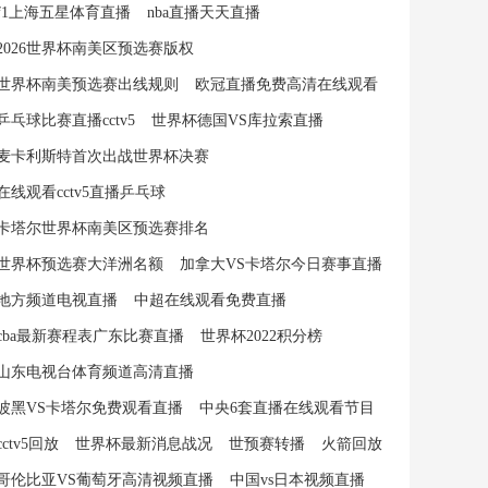
f1上海五星体育直播
nba直播天天直播
2026世界杯南美区预选赛版权
世界杯南美预选赛出线规则
欧冠直播免费高清在线观看
乒乓球比赛直播cctv5
世界杯德国VS库拉索直播
麦卡利斯特首次出战世界杯决赛
在线观看cctv5直播乒乓球
卡塔尔世界杯南美区预选赛排名
世界杯预选赛大洋洲名额
加拿大VS卡塔尔今日赛事直播
地方频道电视直播
中超在线观看免费直播
cba最新赛程表广东比赛直播
世界杯2022积分榜
山东电视台体育频道高清直播
波黑VS卡塔尔免费观看直播
中央6套直播在线观看节目
cctv5回放
世界杯最新消息战况
世预赛转播
火箭回放
哥伦比亚VS葡萄牙高清视频直播
中国vs日本视频直播