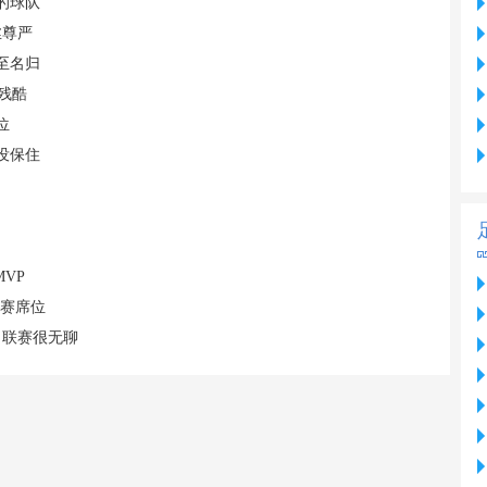
的球队
丝尊严
至名归
残酷
位
没保住
VP
联赛席位
，联赛很无聊