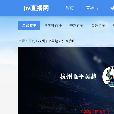
jrs直播网
首页
直播
全部赛事
世界杯直播
中超直播
英超直播
位置：
首页
>
杭州临平吴越VS江西庐山
杭州临平吴越
高清直播信号