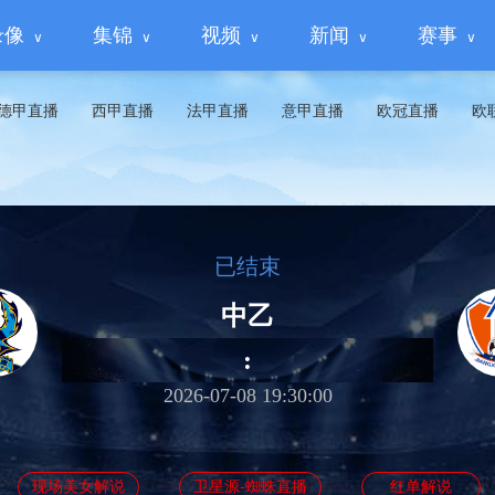
录像
集锦
视频
新闻
赛事
德甲直播
西甲直播
法甲直播
意甲直播
欧冠直播
欧
已结束
中乙
:
2026-07-08 19:30:00
现场美女解说
卫星源-蜘蛛直播
红单解说