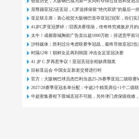
创造历史，大阪钢巴成为第一支同时夺得过亚冠和亚冠2
屈尊踢亚冠2还丢冠，C罗选择保留“绝代双骄”的最后一
亚足联主席：衷心祝贺大阪钢巴首夺亚冠2冠军，你们实
41岁C罗亚冠梦碎：泪洒决赛现场，传奇终究难敌岁月的
太牛！成都蓉城胸前广告卖出超1000万欧：排进意甲前5
沙特媒体：胜利过分考虑联赛争冠战，最终导致亚冠2也
时隔12年！朝鲜女足再到韩国 冲击女足亚冠决赛
41 岁 C 罗再惹争议！亚冠丢冠全程缺席颁奖
目标亚运会 中国女足新老交替进行时
官方：大阪钢巴球员杰巴利当选25-26赛季亚冠二级联赛M
2027/28赛季亚冠名单分配：中超2个精英席位+1个二级
中超密集赛程下蓉城丢冠不可能，另外津门虎保级很难