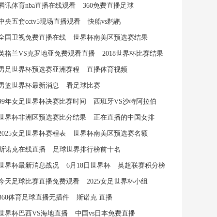
腾讯体育nba直播在线观看
360免费直播足球
中央五套cctv5现场直播观看
快船vs鹈鹕
全国卫视免费直播在线
世界杯南美区预选赛结果
英格兰VS克罗地亚免费观看直播
2018世界杯比赛结果
男足世界杯预选赛亚洲赛程
直播体育视频
男篮世界杯最新消息
看足球比赛
99年女足世界杯决赛比赛时间
西班牙VS沙特阿拉伯
世界杯非洲区预选赛比分结果
正在直播的中国女排
2025女足世界杯赛程表
世界杯南美区预选赛名额
斯诺克在线直播
足球世界排行榜前十名
世界杯最新消息战况
6月18日世界杯
英超联赛积分榜
今天足球比赛直播免费观看
2025女足世界杯小组
360体育足球直播无插件
斯诺克 直播
世界杯巴西VS海地直播
中国vs日本免费直播