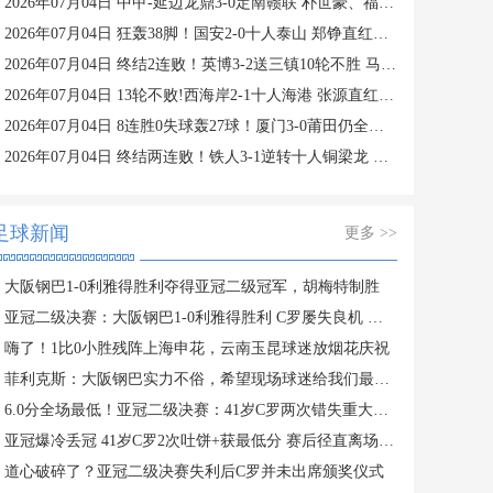
2026年07月04日 中甲-延边龙鼎3-0定南赣联 朴世豪、福布斯破门乔瓦尼造点+点射
2026年07月04日 狂轰38脚！国安2-0十人泰山 郑铮直红王大雷9扑救塞鸟+林良铭破门
2026年07月04日 终结2连败！英博3-2送三镇10轮不胜 马莱莱绝杀 卡迪斯传射难救主
2026年07月04日 13轮不败!西海岸2-1十人海港 张源直红阿齐兹2助攻VAR吹掉双方4球
2026年07月04日 8连胜0失球轰27球！厦门3-0莆田仍全胜3分领跑 刘鑫岳超级世界波
2026年07月04日 终结两连败！铁人3-1逆转十人铜梁龙 热菲尼奥双响恩加德乌染红
足球新闻
更多 >>
大阪钢巴1-0利雅得胜利夺得亚冠二级冠军，胡梅特制胜
亚冠二级决赛：大阪钢巴1-0利雅得胜利 C罗屡失良机 菲利克斯中柱
嗨了！1比0小胜残阵上海申花，云南玉昆球迷放烟花庆祝
菲利克斯：大阪钢巴实力不俗，希望现场球迷给我们最大支持
6.0分全场最低！亚冠二级决赛：41岁C罗两次错失重大机会无缘首冠
亚冠爆冷丢冠 41岁C罗2次吐饼+获最低分 赛后径直离场 缺席颁奖礼
道心破碎了？亚冠二级决赛失利后C罗并未出席颁奖仪式