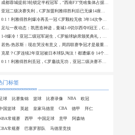
成都蓉城提前3轮锁定半程冠军，“西南F3”凭啥集体占据积分榜前三？
亚冠二级决赛失利，C罗加盟利雅得胜利后已无缘14座冠军奖杯
0:1！利雅得胜利爆冷再丢一冠 C罗颗粒无收 3年14次争夺冠军失败
足坛一夜动态：凯恩造神迹，曼城1-0切尔西夺8冠王，C罗痛失亚冠
1-0爆冷！亚冠二级冠军诞生，C罗输球缺席颁奖典礼，赛后评分出炉
若热-热苏斯：现在哭没有意义，周四联赛争冠才是最重要的
克星？C罗连续2年亚冠被日本球队淘汰！都遭爆冷 14个月神迹终结
0:1！利雅得胜利丢冠，C罗鏖战无功，亚冠二级决赛不敌大阪钢巴
热门标签
NBA
足球
比赛集锦
篮球
比赛录像
欧冠
CBA
中国篮球
英超
皇家马德里
德甲
拜仁
NBA常规赛
西甲
中国足球
意甲
阿森纳
CBA常规赛
巴塞罗那队
马德里竞技