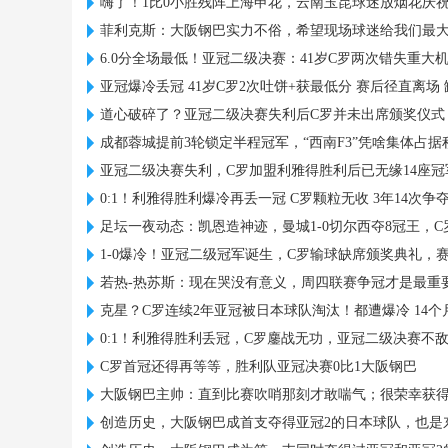
嗨了！1比0小胜残阵上海申花，云南玉昆球迷放烟花庆
菲利克斯：大阪钢巴实力不俗，希望现场球迷给我们最
6.0分全场最低！亚冠二级决赛：41岁C罗两次错失重大
亚冠爆冷丢冠 41岁C罗2次吐饼+获最低分 赛后径直离场
道心破碎了？亚冠二级决赛失利后C罗并未出席颁奖仪式
成都蓉城提前3轮锁定半程冠军，“西南F3”凭啥集体占
亚冠二级决赛失利，C罗加盟利雅得胜利后已无缘14座冠
0:1！利雅得胜利爆冷再丢一冠 C罗颗粒无收 3年14次争
足坛一夜动态：凯恩造神迹，曼城1-0切尔西夺8冠王，
1-0爆冷！亚冠二级冠军诞生，C罗输球缺席颁奖典礼，
若热-热苏斯：现在哭没有意义，周四联赛争冠才是最重
克星？C罗连续2年亚冠被日本球队淘汰！都遭爆冷 14个
0:1！利雅得胜利丢冠，C罗鏖战无功，亚冠二级决赛不
C罗首冠还得再等等，胜利队亚冠决赛0比1大阪钢巴
大阪钢巴主帅：直到比赛吹哨那刻才敢喘气；很荣幸获得
创造历史，大阪钢巴成首支夺得亚冠2的日本球队，也是