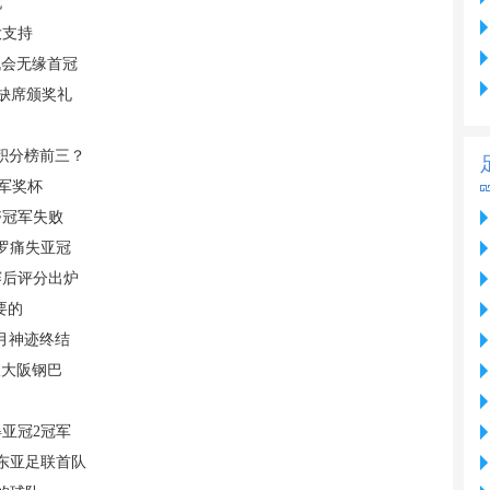
祝
大支持
机会无缘首冠
 缺席颁奖礼
据积分榜前三？
军奖杯
夺冠军失败
C罗痛失亚冠
赛后评分出炉
要的
月神迹终结
敌大阪钢巴
亚冠2冠军
东亚足联首队