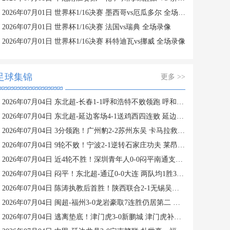
2026年07月01日 世界杯1/16决赛 墨西哥vs厄瓜多尔 全场录像
2026年07月01日 世界杯1/16决赛 法国vs瑞典 全场录像
2026年07月01日 世界杯1/16决赛 科特迪瓦vs挪威 全场录像
足球集锦
更多 >>
2026年07月04日 东北超-长春1-1呼和浩特不败领跑 呼和浩特4轮3平1负仍不胜
2026年07月04日 东北超-延边客场4-1送鸡西四连败 延边收获2连胜
2026年07月04日 3分领跑！广州豹2-2苏州东吴 卡马拉救主罗萨&埃斯特雷拉世界波
2026年07月04日 9轮不败！宁波2-1逆转石家庄功夫 莱昂纳多造点+点射刘洋制胜
2026年07月04日 近4轮不胜！深圳青年人0-0闷平南通支云 青年人仍中甲第2支云第3
2026年07月04日 闷平！东北超-通辽0-0大连 两队均1胜3平保持不败 大连遭三连平
2026年07月04日 陈涛执教后首胜！陕西联合2-1无锡吴钩 伊兰杜斯特双响+绝杀
2026年07月04日 闽超-福州3-0龙岩豪取7连胜仍居第二 杨冲、黄伟杰、李宇豪破门
2026年07月04日 逃离垫底！津门虎3-0新鹏城 津门虎补时连入2球 积分平三镇升第15