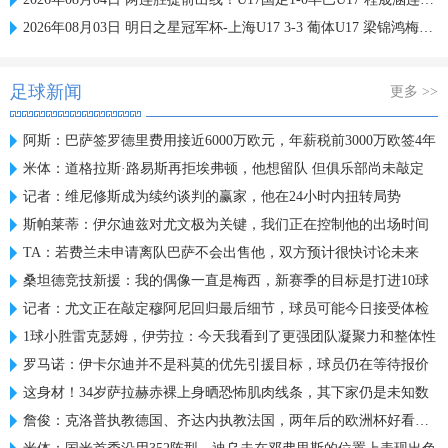
2026年08月03日 明日之星冠军杯-上海U17 3-3 葡体U17 梁锦鸿梅开二度
足球新闻
更多 >>
阿斯：巴萨签罗德里费用接近6000万欧元，年薪税前3000万欧签4年
米体：道格拉斯·路易斯再拒埃弗顿，他想留队 但俱乐部尚未敲定
记者：维尼修斯成为续约谈判的赢家，他在24小时内扭转局势
斯帕莱蒂：伊尔迪兹对尤文极为关键，我们正在控制他的出场时间
TA：若费兰未申请离队巴萨不会出售他，双方预计很快讨论未来
桑坦德竞技新援：我的偶像一直是梅西，新赛季的目标是打进10球
记者：尤文正在敲定穆阿尼回归最后细节，球员可能今日接受体检
1球小胜雷克瑟姆，伊劳拉：今天我看到了更强团队凝聚力和整体性
罗马诺：伊卡尔迪并不是科莫的优先引援目标，球员仍在等待报价
这身材！34岁萨拉赫赤裸上身晒恐怖肌肉线条，其下家仍是未知数
詹俊：克洛普执教德国、齐达内执教法国，两年后的欧洲杯好看了！