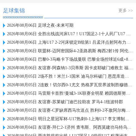
足球集锦
更多 >>
2026年08月06日 足球之夜-未来可期
2026年08月06日 全胜出线战河床U17！U17国足2-1十人药厂U17 赵松源登场1分钟传射
2026年08月06日 上海U17 2-2河床锁定B组第1 吕孟洋点射阿布力米破门 将战A组第2
2026年08月06日 联盟杯-迈阿密国际4-2圣路易斯 梅西2射1传 阿伦助攻戴帽
2026年08月06日 巴黎0-3马略卡下场战曼联 巴黎全场控球近6成+8射3正未果
2026年08月06日 友谊赛-阿森纳1-3贝蒂斯 因卡皮耶破门难救主 福纳尔斯1射2传
2026年08月05日 2场不胜！米兰1-1国米 迪马尔科破门 恩昆库造点+点射拉莫斯登场
2026年08月05日 2连败！切尔西0-1尤文 热格罗瓦世界波制胜穆德里克时隔614天复出
2026年08月05日 马雷斯卡首胜!曼城3-1K联赛全明星 赖因德斯努里破门塞梅尼奥助攻
2026年08月05日 友谊赛-苏莱破门迪巴拉助攻 罗马4-1纽波特郡
2026年08月05日 友谊赛-C罗缺席西马坎送点 胜利0-2不敌阿尔梅里亚
2026年08月04日 明日之星冠军杯-U17热刺0-1上海U17 李文博制胜球
2026年08月04日 友谊赛-拜仁2-1济州 查韦斯、阿西莫建功马特乌斯彩虹过人送助攻
2026年08月04日 两连胜提前出线！U17国足1-0毕巴U17 程晟涵连场破门赵松源中楣