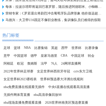
米体：国米首秀沿用352阵型，迪乌夫在邓弗里斯的位置上表现出色
每体：拉波尔塔即将返回巴塞罗那，随后推进阿德耶米、小蜘蛛转会
营销专家：C罗若退出将剧烈冲击葡萄牙队品牌形象 他价值远超全队
马德兴：大卫带U16国足不像职业教练，集训像队员们难得的假期
热门标签
NBA
足球
篮球
比赛集锦
英超
西甲
世界杯
比赛录像
CBA
意甲
中国篮球
德甲
皇家马德里
中国足球
转会
阿根廷
欧冠
詹姆斯
法甲
76人
24网球直播网
2022年世界杯足球赛
女足世界杯西班牙夺冠
cctv东方卫视
女足世界杯2023赛程表
世界杯预选赛大洋洲出线规则
nba免费直播在线观看无插件
中央6直播在线观看高清直播
无插件网体育直播
nba高清录像回放98
nba现场直播免费观看直播
2026世界杯南美区预选赛直播