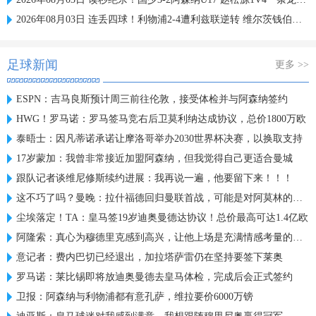
2026年08月03日 连丢四球！利物浦2-4遭利兹联逆转 维尔茨钱伯斯破门凯尔凯兹失误
足球新闻
更多 >>
ESPN：吉马良斯预计周三前往伦敦，接受体检并与阿森纳签约
HWG！罗马诺：罗马签马竞右后卫莫利纳达成协议，总价1800万欧
泰晤士：因凡蒂诺承诺让摩洛哥举办2030世界杯决赛，以换取支持
17岁蒙加：我曾非常接近加盟阿森纳，但我觉得自己更适合曼城
跟队记者谈维尼修斯续约进展：我再说一遍，他要留下来！！！
这不巧了吗？曼晚：拉什福德回归曼联首战，可能是对阿莫林的米兰
尘埃落定！TA：皇马签19岁迪奥曼德达协议！总价最高可达1.4亿欧
阿隆索：真心为穆德里克感到高兴，让他上场是充满情感考量的决定
意记者：费内巴切已经退出，加拉塔萨雷仍在坚持要签下莱奥
罗马诺：莱比锡即将放迪奥曼德去皇马体检，完成后会正式签约
卫报：阿森纳与利物浦都有意孔萨，维拉要价6000万镑