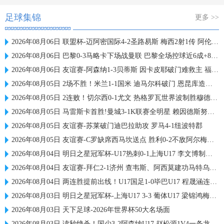
足球集锦
更多 >>
2026年08月06日 联盟杯-迈阿密国际4-2圣路易斯 梅西2射1传 阿伦助攻戴帽
2026年08月06日 巴黎0-3马略卡下场战曼联 巴黎全场控球近6成+8射3正未果
2026年08月06日 友谊赛-阿森纳1-3贝蒂斯 因卡皮耶破门难救主 福纳尔斯1射2传
2026年08月05日 2场不胜！米兰1-1国米 迪马尔科破门 恩昆库造点+点射拉莫斯登场
2026年08月05日 2连败！切尔西0-1尤文 热格罗瓦世界波制胜穆德里克时隔614天复出
2026年08月05日 马雷斯卡首胜!曼城3-1K联赛全明星 赖因德斯努里破门塞梅尼奥助攻
2026年08月05日 友谊赛-苏莱破门迪巴拉助攻 罗马4-1纽波特郡
2026年08月05日 友谊赛-C罗缺席西马坎送点 胜利0-2不敌阿尔梅里亚
2026年08月04日 明日之星冠军杯-U17热刺0-1上海U17 李文博制胜球
2026年08月04日 友谊赛-拜仁2-1济州 查韦斯、阿西莫建功马特乌斯彩虹过人送助攻
2026年08月04日 两连胜提前出线！U17国足1-0毕巴U17 程晟涵连场破门赵松源中楣
2026年08月03日 明日之星冠军杯-上海U17 3-3 葡体U17 梁锦鸿梅开二度
2026年08月03日 天下足球-2026年世界杯50大名场面
2026年08月03日 读秒绝杀！国少3-2阿森纳U17 赵松源1V4一条龙+造乌龙 程晟涵绝杀