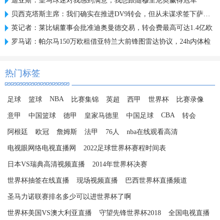
迪亚斯：皇马球迷对我感到满意，我想跟随穆里尼奥赢得冠军
贝西克塔斯主席：我们确实在推进DV9转会，但从未谋求签下萨拉赫
英记者：莱比锡董事会批准迪奥曼德交易，转会费最高可达1.4亿欧
罗马诺：帕尔马150万欧租借亚特兰大前锋图雷达协议，24h内体检
热门标签
NBA
足球
篮球
比赛集锦
英超
西甲
世界杯
比赛录像
CBA
意甲
中国篮球
德甲
皇家马德里
中国足球
转会
阿根廷
欧冠
詹姆斯
法甲
76人
nba在线观看高清
电视眼网络电视直播网
2022足球世界杯赛程时间表
日本VS瑞典高清视频直播
2014年世界杯决赛
世界杯抽签在线直播
现场视频直播
巴西世界杯直播频道
圣马力诺联赛排名多少可以进世界杯了啊
世界杯美国VS澳大利亚直播
守望先锋世界杯2018
全国电视直播