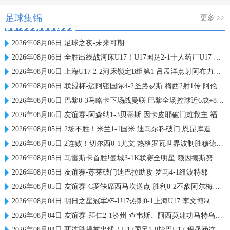
足球集锦
更多 >>
2026年08月06日 足球之夜-未来可期
2026年08月06日 全胜出线战河床U17！U17国足2-1十人药厂U17 赵松源登场1分钟传射
2026年08月06日 上海U17 2-2河床锁定B组第1 吕孟洋点射阿布力米破门 将战A组第2
2026年08月06日 联盟杯-迈阿密国际4-2圣路易斯 梅西2射1传 阿伦助攻戴帽
2026年08月06日 巴黎0-3马略卡下场战曼联 巴黎全场控球近6成+8射3正未果
2026年08月06日 友谊赛-阿森纳1-3贝蒂斯 因卡皮耶破门难救主 福纳尔斯1射2传
2026年08月05日 2场不胜！米兰1-1国米 迪马尔科破门 恩昆库造点+点射拉莫斯登场
2026年08月05日 2连败！切尔西0-1尤文 热格罗瓦世界波制胜穆德里克时隔614天复出
2026年08月05日 马雷斯卡首胜!曼城3-1K联赛全明星 赖因德斯努里破门塞梅尼奥助攻
2026年08月05日 友谊赛-苏莱破门迪巴拉助攻 罗马4-1纽波特郡
2026年08月05日 友谊赛-C罗缺席西马坎送点 胜利0-2不敌阿尔梅里亚
2026年08月04日 明日之星冠军杯-U17热刺0-1上海U17 李文博制胜球
2026年08月04日 友谊赛-拜仁2-1济州 查韦斯、阿西莫建功马特乌斯彩虹过人送助攻
2026年08月04日 两连胜提前出线！U17国足1-0毕巴U17 程晟涵连场破门赵松源中楣