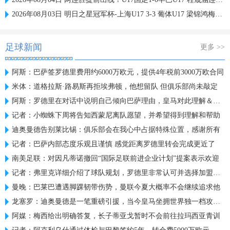
2026年08月03日 明日之星冠军杯-上海U17 3-3 葡体U17 梁锦鸿梅开二度
足球新闻
更多 >>
阿斯：巴萨签罗德里费用约6000万欧元，提供4年税前3000万欧合同
米体：道格拉斯·路易斯再拒埃弗顿，他想留队 但俱乐部尚未敲定
阿斯：罗德里在对话中说明自己倾向巴萨理由，皇马对此理解＆祝好
记者：小蜘蛛下周将告知西蒙尼离队愿望，并希望得到理解和帮助
迪奥曼德告别莱比锡：俱乐部会在我心中占据特殊位置，感谢所有
记者：巴萨内部态度乐观且谨慎 感觉距离罗德里转会完成更近了
南美足联：对因凡蒂诺撤回“国际足联前进企业计划”提案表示欢迎
记者：弗里克详细介绍了球队规划，罗德里非常认可并选择加盟巴萨
曼晚：巴莱巴遭遇脚踝韧带伤势，曼联今夏大概率不会继续追求他
龙塞罗：迪奥曼德是一笔重磅引援，当今皇马坐拥世界独一档攻击线
阿媒：梅西给出明确答复，长子蒂亚戈暂时不会前往拉玛西亚青训