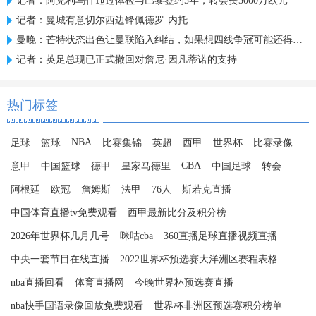
记者：阿克利乌什通过体检与巴黎签约5年，转会费5000万欧元
记者：曼城有意切尔西边锋佩德罗·内托
曼晚：芒特状态出色让曼联陷入纠结，如果想四线争冠可能还得买人
记者：英足总现已正式撤回对詹尼·因凡蒂诺的支持
热门标签
NBA
足球
篮球
比赛集锦
英超
西甲
世界杯
比赛录像
CBA
意甲
中国篮球
德甲
皇家马德里
中国足球
转会
阿根廷
欧冠
詹姆斯
法甲
76人
斯若克直播
中国体育直播tv免费观看
西甲最新比分及积分榜
2026年世界杯几月几号
咪咕cba
360直播足球直播视频直播
中央一套节目在线直播
2022世界杯预选赛大洋洲区赛程表格
nba直播回看
体育直播网
今晚世界杯预选赛直播
nba快手国语录像回放免费观看
世界杯非洲区预选赛积分榜单