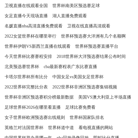
卫视直播在线观看全国
世界杯南美区预选赛足球
女足直播今天现场直播
湖人直播免费观看
名媛直播nba高清直播免费观看
卫视在线直播高清观看
2022女篮世界杯在哪里举行
世界杯预选赛大洋洲有几个名额啊
世界杯伊朗VS新西兰直播在线观看
世界杯预选赛直播平台
今天世界杯比赛赛程安排
2018世界杯大洋预选赛结果公布时间
北美预选赛世界杯
cba最新赛程表广东比赛直播
卡塔尔世界杯所有比分
中国女足vs美国女足世界杯
2022世界杯完整比分表
2022世界杯非洲区预选赛集锦视频
世界杯非洲区预选赛积分榜最新数据
美国VS澳大利亚上半场直播
足球世界杯2026在哪里看直播
足球比赛免费看
女子世界杯欧洲预选赛出线规则
世界杯国家队排名
英格兰对法国世界杯
世界杯道中道
看电视直播的网站
中国世界杯举办是哪一年
nba回放录像回放
即时比分直播