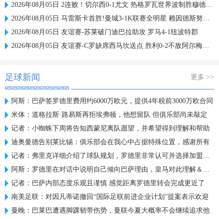
2026年08月05日 2连败！切尔西0-1尤文 热格罗瓦世界波制胜穆德里克时隔614天复出
2026年08月05日 马雷斯卡首胜!曼城3-1K联赛全明星 赖因德斯努里破门塞梅尼奥助攻
2026年08月05日 友谊赛-苏莱破门迪巴拉助攻 罗马4-1纽波特郡
2026年08月05日 友谊赛-C罗缺席西马坎送点 胜利0-2不敌阿尔梅里亚
足球新闻
更多 >>
阿斯：巴萨签罗德里费用约6000万欧元，提供4年税前3000万欧合同
米体：道格拉斯·路易斯再拒埃弗顿，他想留队 但俱乐部尚未敲定
记者：小蜘蛛下周将告知西蒙尼离队愿望，并希望得到理解和帮助
迪奥曼德告别莱比锡：俱乐部会在我心中占据特殊位置，感谢所有
记者：弗里克详细介绍了球队规划，罗德里非常认可并选择加盟巴萨
阿斯：罗德里在对话中说明自己倾向巴萨理由，皇马对此理解＆祝好
记者：巴萨内部态度乐观且谨慎 感觉距离罗德里转会完成更近了
南美足联：对因凡蒂诺撤回“国际足联前进企业计划”提案表示欢迎
曼晚：巴莱巴遭遇脚踝韧带伤势，曼联今夏大概率不会继续追求他