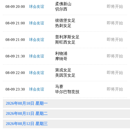
柔佛新山
08-09 20:00
球会友谊
即将开始
切尔西
彼德堡女足
08-09 21:00
球会友谊
即将开始
热刺女足
普利茅斯女足
08-09 21:00
球会友谊
即将开始
斯旺西女足
利物浦
08-09 21:30
球会友谊
即将开始
摩纳哥
第戎女足
08-09 22:00
球会友谊
即将开始
美因茨女足
马赛
08-09 23:30
球会友谊
即将开始
毕尔巴鄂竞技
2026年08月10日 星期一
2026年08月11日 星期二
2026年08月12日 星期三