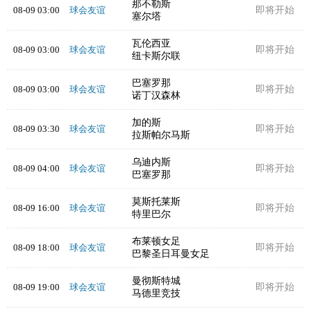
那不勒斯
08-09 03:00
球会友谊
即将开始
塞尔塔
瓦伦西亚
08-09 03:00
球会友谊
即将开始
纽卡斯尔联
巴塞罗那
08-09 03:00
球会友谊
即将开始
诺丁汉森林
加的斯
08-09 03:30
球会友谊
即将开始
拉斯帕尔马斯
乌迪内斯
08-09 04:00
球会友谊
即将开始
巴塞罗那
莫斯托莱斯
08-09 16:00
球会友谊
即将开始
特里巴尔
布莱顿女足
08-09 18:00
球会友谊
即将开始
巴黎圣日耳曼女足
曼彻斯特城
08-09 19:00
球会友谊
即将开始
马德里竞技