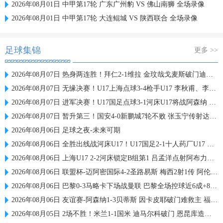
2026年08月01日 中甲第17轮 广东广州豹 VS 佛山南狮 全场录像
2026年08月01日 中甲第17轮 大连鲲城 VS 陕西联合 全场录像
足球集锦
更多 >>
2026年08月07日 热身两连胜！拜仁2-1维拉 金玟哉戈麦斯破门迪亚斯替补建功
2026年08月07日 无缘决赛！U17上海点球3-4枪手U17 李秋甫、李文博失点王启戎扑点
2026年08月07日 进军决赛！U17国足点球3-1河床U17将战阿森纳 江宇涵替补两扑点
2026年08月07日 暂升第三！国安4-0新鹏城7轮不败 张玉宁传射达万双响法比奥破门
2026年08月06日 足球之夜-未来可期
2026年08月06日 全胜出线战河床U17！U17国足2-1十人药厂U17 赵松源登场1分钟传射
2026年08月06日 上海U17 2-2河床锁定B组第1 吕孟洋点射阿布力米破门 将战A组第2
2026年08月06日 联盟杯-迈阿密国际4-2圣路易斯 梅西2射1传 阿伦助攻戴帽
2026年08月06日 巴黎0-3马略卡下场战曼联 巴黎全场控球近6成+8射3正未果
2026年08月06日 友谊赛-阿森纳1-3贝蒂斯 因卡皮耶破门难救主 福纳尔斯1射2传
2026年08月05日 2场不胜！米兰1-1国米 迪马尔科破门 恩昆库造点+点射拉莫斯登场