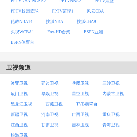
PPTVNBA-NCAA2
PPTVNBA2
PPTV灌篮
PPTV校园篮球
PPTV篮球1
风云CBA
伦敦NBA14
搜狐NBA
搜狐CBA9
央视WCBA1
Fox-HD台湾
ESPN亚洲
ESPN体育台
卫视频道
澳亚卫视
延边卫视
兵团卫视
三沙卫视
厦门卫视
华娱卫视
星空卫视
内蒙古卫视
黑龙江卫视
西藏卫视
TVB翡翠台
新疆卫视
河南卫视
广西卫视
重庆卫视
江西卫视
甘肃卫视
吉林卫视
青海卫视
旅游卫视