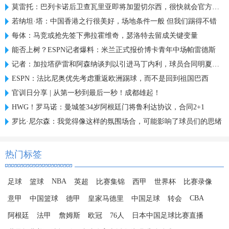
莫雷托：巴列卡诺后卫查瓦里亚即将加盟切尔西，很快就会官方宣布
若纳坦·塔：中国香港之行很美好，场地条件一般 但我们踢得不错
每体：马竞或抢先签下弗拉霍维奇，瑟洛特去留成关键变量
能否上树？ESPN记者爆料：米兰正式报价博卡青年中场帕雷德斯
记者：加拉塔萨雷和阿森纳谈判以引进马丁内利，球员合同明夏到期
ESPN：法比尼奥优先考虑重返欧洲踢球，而不是回到祖国巴西
官训日分享 | 从第一秒到最后一秒！成都雄起！
HWG！罗马诺：曼城签34岁阿根廷门将鲁利达协议，合同2+1
罗比·尼尔森：我觉得像这样的氛围场合，可能影响了球员们的思绪
热门标签
NBA
足球
篮球
英超
比赛集锦
西甲
世界杯
比赛录像
CBA
意甲
中国篮球
德甲
皇家马德里
中国足球
转会
阿根廷
法甲
詹姆斯
欧冠
76人
日本中国足球比赛直播