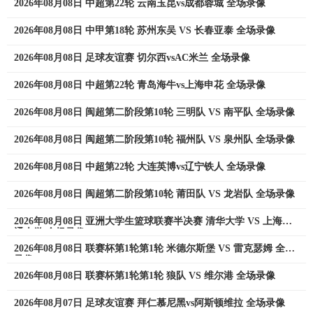
2026年08月08日 中超第22轮 云南玉昆vs成都蓉城 全场录像
2026年08月08日 中甲第18轮 苏州东吴 VS 长春亚泰 全场录像
2026年08月08日 足球友谊赛 切尔西vsAC米兰 全场录像
2026年08月08日 中超第22轮 青岛海牛vs上海申花 全场录像
2026年08月08日 闽超第二阶段第10轮 三明队 VS 南平队 全场录像
2026年08月08日 闽超第二阶段第10轮 福州队 VS 泉州队 全场录像
2026年08月08日 中超第22轮 大连英博vs辽宁铁人 全场录像
2026年08月08日 闽超第二阶段第10轮 莆田队 VS 龙岩队 全场录像
2026年08月08日 亚洲大学生篮球联赛半决赛 清华大学 VS 上海交
通大学 全场录像
2026年08月08日 联赛杯第1轮第1轮 米德尔斯堡 VS 雷克瑟姆 全场
录像
2026年08月08日 联赛杯第1轮第1轮 狼队 VS 维尔港 全场录像
2026年08月07日 足球友谊赛 拜仁慕尼黑vs阿斯顿维拉 全场录像