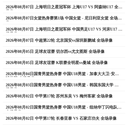
2026年08月07日 上海明日之星冠军杯 上海U17 VS 阿森纳U17 全场
录像
2026年08月07日女篮热身赛第1场 中国女篮 - 尼日利亚女篮 全场录
像
2026年08月07日 上海明日之星冠军杯 中国男足U17 VS 河床U17 全
场录像
2026年08月07日 中超第22轮 北京国安vs深圳新鹏城 全场录像
2026年08月05日 足球友谊赛 切尔西vs尤文图斯 全场录像
2026年08月05日 足球友谊赛 K联赛全明星vs曼城 全场录像
2026年08月04日国青男篮热身赛 中国U18男篮 - 加拿大大卫·安篮
球学院 全场录像
2026年08月03日国青男篮热身赛 中国U18男篮 - 韩国东国大学 全
场录像
2026年08月02日 中甲第17轮 苏州东吴 VS 梅州客家 全场录像
2026年08月02日国青男篮热身赛 中国U18男篮 - 纽纳华丁闪电队
全场录像
2026年08月02日 中甲第17轮 长春亚泰 VS 石家庄功夫 全场录像