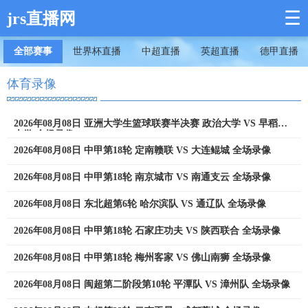
☰
jrs直播网
全部赛事
世界杯直播
中超直播
英超直播
德甲直播
体育录像
2026年08月08日 亚洲大学生篮球联赛半决赛 政治大学 VS 早稻田
大学 全场录像
2026年08月08日 中甲第18轮 定南赣联 VS 大连鲲城 全场录像
2026年08月08日 中甲第18轮 南京城市 VS 南通支云 全场录像
2026年08月08日 东北超第6轮 哈尔滨队 VS 通辽队 全场录像
2026年08月08日 中甲第18轮 石家庄功夫 VS 陕西联合 全场录像
2026年08月08日 中甲第18轮 梅州客家 VS 佛山南狮 全场录像
2026年08月08日 闽超第二阶段第10轮 平潭队 VS 漳州队 全场录像