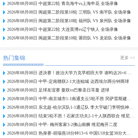
2026年08月08日 中超第22轮 青岛海牛vs上海申花 全场录像
2026年08月08日 闽超第二阶段第10轮 三明队 VS 南平队 全场录像
2026年08月08日 闽超第二阶段第10轮 福州队 VS 泉州队 全场录像
2026年08月08日 中超第22轮 大连英博vs辽宁铁人 全场录像
2026年08月08日 闽超第二阶段第10轮 莆田队 VS 龙岩队 全场录像
热门集锦
更多 >>
2026年08月08日 进决赛！政治大学力克早稻田大学 谢昀达26+6 波波卡22+15+7
2026年08月08日 中甲-定南赣联2-1大连鲲城 达西埃尔两分钟两球
2026年08月08日 足球友谊赛 曼联vs巴黎圣日耳曼 进球
2026年08月08日 中甲-南京城市1-1南通支云5轮不胜 冈萨雷斯建功董洪麟破门救主
2026年08月08日 东北超-哈尔滨队1-1通辽队 李大宇破门李明悦神仙球扳平
2026年08月08日 结束5轮不胜！石家庄功夫2-1十人陕西联合 维尼修斯制胜曹康直红
2026年08月08日 中甲- 梅州客家3-2佛山南狮 维尼梅开二度
2026年08月08日 热身赛-胡瑞燕18分钟13+6 中国U18女篮38分大胜蒙古女篮