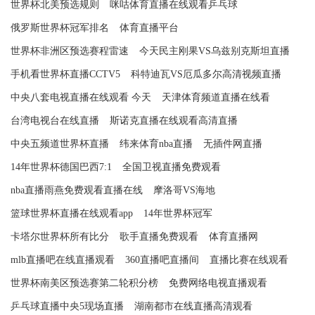
世界杯北美预选规则
咪咕体育直播在线观看乒乓球
俄罗斯世界杯冠军排名
体育直播平台
世界杯非洲区预选赛程雷速
今天民主刚果VS乌兹别克斯坦直播
手机看世界杯直播CCTV5
科特迪瓦VS厄瓜多尔高清视频直播
中央八套电视直播在线观看 今天
天津体育频道直播在线看
台湾电视台在线直播
斯诺克直播在线观看高清直播
中央五频道世界杯直播
纬来体育nba直播
无插件网直播
14年世界杯德国巴西7:1
全国卫视直播免费观看
nba直播雨燕免费观看直播在线
摩洛哥VS海地
篮球世界杯直播在线观看app
14年世界杯冠军
卡塔尔世界杯所有比分
歌手直播免费观看
体育直播网
mlb直播吧在线直播观看
360直播吧直播间
直播比赛在线观看
世界杯南美区预选赛第二轮积分榜
免费网络电视直播观看
乒乓球直播中央5现场直播
湖南都市在线直播高清观看