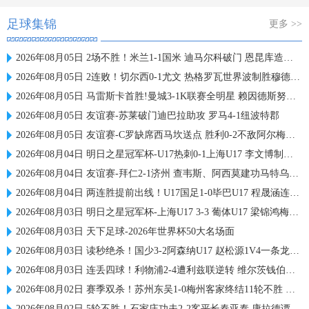
足球集锦
更多 >>
2026年08月05日 2场不胜！米兰1-1国米 迪马尔科破门 恩昆库造点+点射拉莫斯登场
2026年08月05日 2连败！切尔西0-1尤文 热格罗瓦世界波制胜穆德里克时隔614天复出
2026年08月05日 马雷斯卡首胜!曼城3-1K联赛全明星 赖因德斯努里破门塞梅尼奥助攻
2026年08月05日 友谊赛-苏莱破门迪巴拉助攻 罗马4-1纽波特郡
2026年08月05日 友谊赛-C罗缺席西马坎送点 胜利0-2不敌阿尔梅里亚
2026年08月04日 明日之星冠军杯-U17热刺0-1上海U17 李文博制胜球
2026年08月04日 友谊赛-拜仁2-1济州 查韦斯、阿西莫建功马特乌斯彩虹过人送助攻
2026年08月04日 两连胜提前出线！U17国足1-0毕巴U17 程晟涵连场破门赵松源中楣
2026年08月03日 明日之星冠军杯-上海U17 3-3 葡体U17 梁锦鸿梅开二度
2026年08月03日 天下足球-2026年世界杯50大名场面
2026年08月03日 读秒绝杀！国少3-2阿森纳U17 赵松源1V4一条龙+造乌龙 程晟涵绝杀
2026年08月03日 连丢四球！利物浦2-4遭利兹联逆转 维尔茨钱伯斯破门凯尔凯兹失误
2026年08月02日 赛季双杀！苏州东吴1-0梅州客家终结11轮不胜 米尔扎提制胜球
2026年08月02日 5轮不胜！石家庄功夫2-2客平长春亚泰 康拉德谭龙卡米洛破门