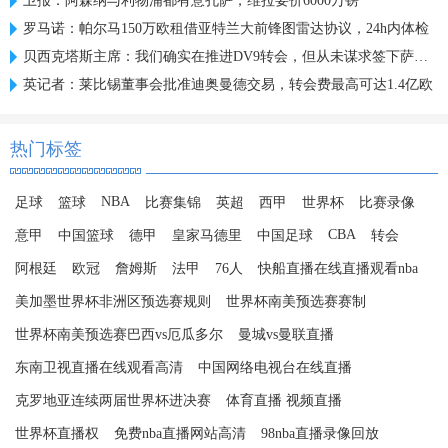
卫报：阿森纳与利物浦都有意孔萨，维拉要价6000万镑
罗马诺：帕尔马150万欧租借亚特兰大前锋图雷达协议，24h内体检
贝西克塔斯主席：我们确实在推进DV9转会，但从未谋求签下萨拉赫
英记者：莱比锡董事会批准迪奥曼德交易，转会费最高可达1.4亿欧
热门标签
NBA
足球
篮球
比赛集锦
英超
西甲
世界杯
比赛录像
CBA
意甲
中国篮球
德甲
皇家马德里
中国足球
转会
阿根廷
欧冠
詹姆斯
法甲
76人
快船直播在线直播观看nba
美加墨世界杯非洲区预选赛规则
世界杯南美预选赛赛制
世界杯南美预选赛巴西vs厄瓜多尔
曼城vs曼联直播
东南卫视直播在线观看高清
中国网络电视台在线直播
克罗地亚连续两届世界杯进决赛
体育直播 视频直播
世界杯直播权
免费nba直播网站高清
98nba直播录像回放