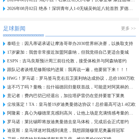
2026年08月02日 绝杀！深圳青年人1-0无锡吴钩近八轮首胜 罗德里格绝杀诺贝尔失点
足球新闻
更多 >>
泰晤士：因凡蒂诺承诺让摩洛哥举办2030世界杯决赛，以换取支持
17岁蒙加：我曾非常接近加盟阿森纳，但我觉得自己更适合曼城
ESPN：吉马良斯预计周三前往伦敦，接受体检并与阿森纳签约
跟队记者谈维尼修斯续约进展：我再说一遍，他要留下来！！！
HWG！罗马诺：罗马签马竞右后卫莫利纳达成协议，总价1800万欧
这不巧了吗？曼晚：拉什福德回归曼联首战，可能是对阿莫林的米兰
意记者：费内巴切已经退出，加拉塔萨雷仍在坚持要签下莱奥
尘埃落定！TA：皇马签19岁迪奥曼德达协议！总价最高可达1.4亿欧
阿隆索：真心为穆德里克感到高兴，让他上场是充满情感考量的决定
罗马诺：莱比锡即将放迪奥曼德去皇马体检，完成后会正式签约
迪亚斯：皇马球迷对我感到满意，我想跟随穆里尼奥赢得冠军