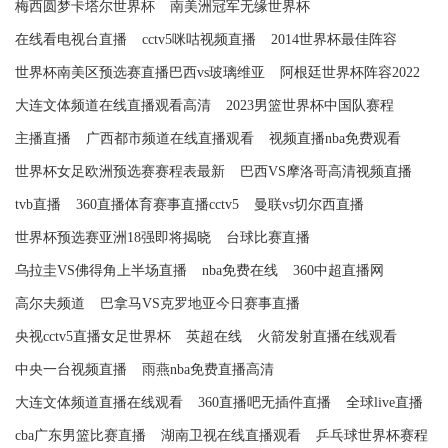
梅西圆梦卡塔尔世界杯
南美洲冠军无缘世界杯
在线看电视台直播
cctv5咪咕视频直播
2014世界杯最佳阵容
世界杯南美区预选赛直播巴西vs玻璃维亚
阿根廷世界杯阵容2022
大连文体频道在线直播观看高清
2023男篮世界杯中国队赛程
主播直播
广西都市频道在线直播观看
视频直播nba免费观看
世界杯女足欧洲预选赛赛程表最新
巴西VS摩洛哥高清视频直播
tvb直播
360直播体育赛事直播cctv5
曼联vs切尔西直播
世界杯预选赛亚洲18强即将揭晓
台球比赛直播
乌拉圭VS佛得角上半场直播
nba免费在线
360中超直播网
高尔夫频道
巴拿马VS克罗地亚今日赛事直播
央视cctv5直播女足世界杯
英超在线
火箭发射直播在线观看
中央一台视频直播
雨燕nba免费直播高清
大连文体频道直播在线观看
360直播吧无插件直播
全球live直播
cba广东男篮比赛直播
湖南卫视在线直播观看
乒乓球世界杯赛程