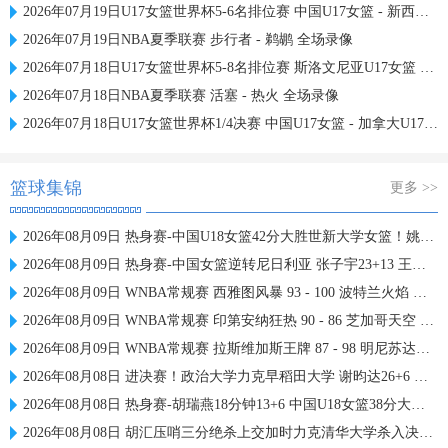
2026年07月19日U17女篮世界杯5-6名排位赛 中国U17女篮 - 新西兰U17女篮 全场录像
2026年07月19日NBA夏季联赛 步行者 - 鹈鹕 全场录像
2026年07月18日U17女篮世界杯5-8名排位赛 斯洛文尼亚U17女篮 - 中国U17女篮 全场录像
2026年07月18日NBA夏季联赛 活塞 - 热火 全场录像
2026年07月18日U17女篮世界杯1/4决赛 中国U17女篮 - 加拿大U17女篮 录像
篮球集锦
更多 >>
2026年08月09日 热身赛-中国U18女篮42分大胜世新大学女篮！姚子萱12前场板
2026年08月09日 热身赛-中国女篮逆转尼日利亚 张子宇23+13 王思雨关键两罚
2026年08月09日 WNBA常规赛 西雅图风暴 93 - 100 波特兰火焰 全场集锦
2026年08月09日 WNBA常规赛 印第安纳狂热 90 - 86 芝加哥天空 全场集锦
2026年08月09日 WNBA常规赛 拉斯维加斯王牌 87 - 98 明尼苏达山猫 全场集锦
2026年08月08日 进决赛！政治大学力克早稻田大学 谢昀达26+6 波波卡22+15+7
2026年08月08日 热身赛-胡瑞燕18分钟13+6 中国U18女篮38分大胜蒙古女篮
2026年08月08日 胡汇压哨三分绝杀上交加时力克清华大学杀入决赛 陈天灿三双