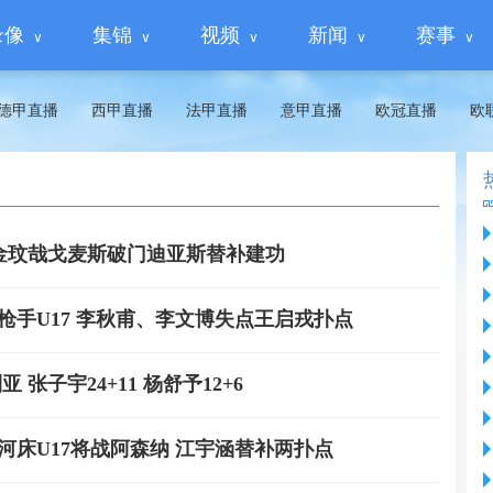
录像
集锦
视频
新闻
赛事
德甲直播
西甲直播
法甲直播
意甲直播
欧冠直播
欧
维拉 金玟哉戈麦斯破门迪亚斯替补建功
3-4枪手U17 李秋甫、李文博失点王启戎扑点
 张子宇24+11 杨舒予12+6
3-1河床U17将战阿森纳 江宇涵替补两扑点