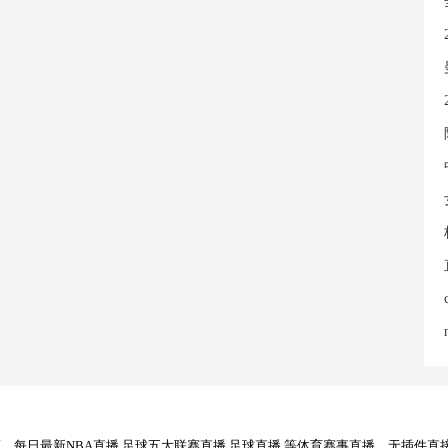
每日最新NBA直播,足球五大联赛直播,足球直播,等体育赛事直播，无插件直