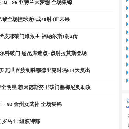
 82 - 96 亚特兰大梦想 全场集锦
联 巴黎全场控球近6成+8射3正未果
斯 因卡皮耶破门难救主 福纳尔斯1射2传
 迪马尔科破门 恩昆库造点+点射拉莫斯登场
 热格罗瓦世界波制胜穆德里克时隔614天复出
1K联赛全明星 赖因德斯努里破门塞梅尼奥助攻
1 - 92 金州女武神 全场集锦
 罗马4-1纽波特郡