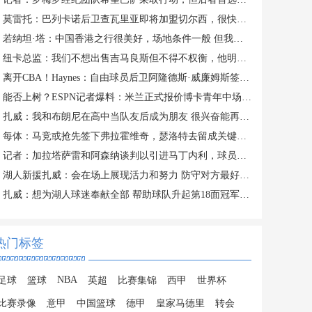
莫雷托：巴列卡诺后卫查瓦里亚即将加盟切尔西，很快就会官方宣布
若纳坦·塔：中国香港之行很美好，场地条件一般 但我们踢得不错
纽卡总监：我们不想出售吉马良斯但不得不权衡，他明确说出了意愿
离开CBA！Haynes：自由球员后卫阿隆德斯·威廉姆斯签约奇才
能否上树？ESPN记者爆料：米兰正式报价博卡青年中场帕雷德斯
扎威：我和布朗尼在高中当队友后成为朋友 很兴奋能再次并肩作战
每体：马竞或抢先签下弗拉霍维奇，瑟洛特去留成关键变量
记者：加拉塔萨雷和阿森纳谈判以引进马丁内利，球员合同明夏到期
湖人新援扎威：会在场上展现活力和努力 防守对方最好的球员
扎威：想为湖人球迷奉献全部 帮助球队升起第18面冠军旗帜
热门标签
NBA
足球
篮球
英超
比赛集锦
西甲
世界杯
比赛录像
意甲
中国篮球
德甲
皇家马德里
转会