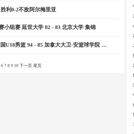
点 胜利0-2不敌阿尔梅里亚
赛小组赛 延世大学 82 - 83 北京大学 集锦
2026年08月04日 08月04日国青男篮热身赛 中国U18男篮 94 - 85 加拿大大卫·安篮球学院 集锦
6
7
8
9
10
下一页
尾页