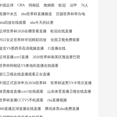
CBA
中国足球
阿根廷
詹姆斯
欧冠
法甲
76人
直播中央五
nba世界杯直播频道
历届世界杯举办地
nba回放在线观看
nba今天的比赛
足球世界杯2026在哪里看直播
欧冠在线直播
2022女足世界杯夺冠精彩回放
全国卫视免费观看
捷克VS墨西哥高清视频直播
f1直播在线
足球直播cctv5直播
2026世界杯南美区预选赛巴西
世界杯阿根廷VS奥地利直播在线观看
浙江卫视在线直播观看正在直播
中国正式宣布申办2034世界杯
世界杯波黑VS卡塔尔直播
体育频道直播cctv5在线观看
山东体育直播卫视在线直播
世界杯直播CCTV5手机观看
cba直播视频
360直播足球直播在线直播
腾讯体育nba免费直播