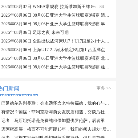
2026年08月07日 WNBA常规赛 拉斯维加斯王牌 86 - 84 印第安纳狂热 全场集锦
2026年08月06日 08月06日亚洲大学生篮球联赛8强赛 清华大学 85 - 81 菲律宾大学 集锦
2026年08月06日 08月06日亚洲大学生篮球联赛8强赛 早稻田大学 78 - 71 高丽大学 集锦
2026年08月06日 足球之夜-未来可期
2026年08月06日 全胜出线战河床U17！U17国足2-1十人药厂U17 赵松源登场1分钟传射
2026年08月06日 上海U17 2-2河床锁定B组第1 吕孟洋点射阿布力米破门 将战A组第2
2026年08月06日 08月06日亚洲大学生篮球联赛8强赛 北京大学 77 - 79 上海交通大学 集锦
2026年08月06日 08月06日亚洲大学生篮球联赛8强赛 延世大学 67 - 72 政治大学 集锦
热门新闻
更多 >>
巴延德尔告别曼联：会永远怀念老特拉福德，我的心与你们同在
有情况？葡媒：菲利克斯与前女友夜店相遇，交谈后社媒再次互关
记者：马斯坦托诺是免费纯租借加盟佛罗伦萨，后者承担全额薪水
迈阿密高层：梅西不可能再踢15年，我们必须去规划“后梅西时代”
记者：罗梅罗经纪团队希望巴萨采取行动，但后者首选引进罗德里