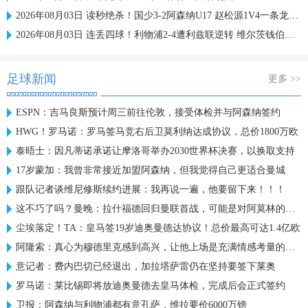
2026年08月03日 读秒绝杀！国少3-2阿森纳U17 赵松源1V4一条龙+造乌龙 程晟涵绝杀
2026年08月03日 连丢四球！利物浦2-4遭利兹联逆转 维尔茨钱伯斯破门凯尔凯兹失误
足球新闻
更多 >>
ESPN：吉马良斯预计周三前往伦敦，接受体检并与阿森纳签约
HWG！罗马诺：罗马签马竞右后卫莫利纳达成协议，总价1800万欧
泰晤士：因凡蒂诺承诺让摩洛哥举办2030世界杯决赛，以换取支持
17岁蒙加：我曾非常接近加盟阿森纳，但我觉得自己更适合曼城
跟队记者谈维尼修斯续约进展：我再说一遍，他要留下来！！！
这不巧了吗？曼晚：拉什福德回归曼联首战，可能是对阿莫林的米兰
尘埃落定！TA：皇马签19岁迪奥曼德达协议！总价最高可达1.4亿欧
阿隆索：真心为穆德里克感到高兴，让他上场是充满情感考量的决定
意记者：费内巴切已经退出，加拉塔萨雷仍在坚持要签下莱奥
罗马诺：莱比锡即将放迪奥曼德去皇马体检，完成后会正式签约
卫报：阿森纳与利物浦都有意孔萨，维拉要价6000万镑