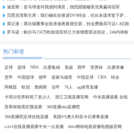
迪亚斯：皇马球迷对我感到满意，我想跟随穆里尼奥赢得冠军
贝西克塔斯主席：我们确实在推进DV9转会，但从未谋求签下萨拉赫
英记者：莱比锡董事会批准迪奥曼德交易，转会费最高可达1.4亿欧
罗马诺：帕尔马150万欧租借亚特兰大前锋图雷达协议，24h内体检
热门标签
NBA
足球
篮球
比赛集锦
英超
西甲
世界杯
比赛录像
CBA
意甲
中国篮球
德甲
皇家马德里
中国足球
转会
阿根廷
欧冠
詹姆斯
法甲
76人
qq体育直播
卡塔尔世界杯死了多少人
浙江卫视直播官网
中央直播观看 在线
世界杯南美区预选赛
360直播nba直播吧
360直播吧足球在线直播
美国VS澳大利亚今日赛事直播
cctv1在线直播观看中央一台直播
bbtv网络电视直播电视版官网