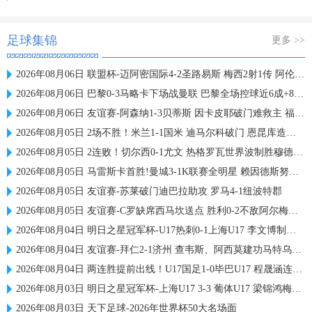
足球集锦
更多 >>
2026年08月06日 联盟杯-迈阿密国际4-2圣路易斯 梅西2射1传 阿伦助攻戴帽
2026年08月06日 巴黎0-3马略卡下场战曼联 巴黎全场控球近6成+8射3正未果
2026年08月06日 友谊赛-阿森纳1-3贝蒂斯 因卡皮耶破门难救主 福纳尔斯1射2传
2026年08月05日 2场不胜！米兰1-1国米 迪马尔科破门 恩昆库造点+点射拉莫斯登场
2026年08月05日 2连败！切尔西0-1尤文 热格罗瓦世界波制胜穆德里克时隔614天复出
2026年08月05日 马雷斯卡首胜!曼城3-1K联赛全明星 赖因德斯努里破门塞梅尼奥助攻
2026年08月05日 友谊赛-苏莱破门迪巴拉助攻 罗马4-1纽波特郡
2026年08月05日 友谊赛-C罗缺席西马坎送点 胜利0-2不敌阿尔梅里亚
2026年08月04日 明日之星冠军杯-U17热刺0-1上海U17 李文博制胜球
2026年08月04日 友谊赛-拜仁2-1济州 查韦斯、阿西莫建功马特乌斯彩虹过人送助攻
2026年08月04日 两连胜提前出线！U17国足1-0毕巴U17 程晟涵连场破门赵松源中楣
2026年08月03日 明日之星冠军杯-上海U17 3-3 葡体U17 梁锦鸿梅开二度
2026年08月03日 天下足球-2026年世界杯50大名场面