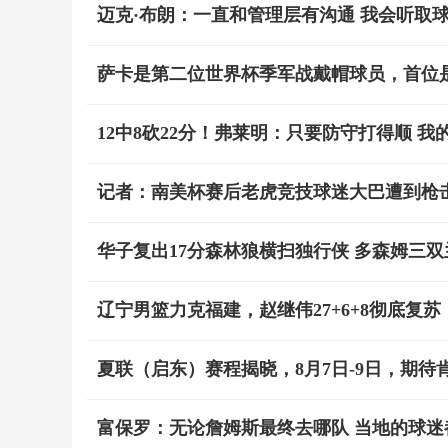
迈克·布朗：一直和管理层有沟通 我会听取
萨卡是第二位世界杯季军战戴帽球员，首位是1
12中8砍22分！弗莱明：只要防守打得顺 
记者：南美杯赛后老虎竞技球迷大巴遭到枪
华子复出17分森林狼横扫独行侠 多森姆三双兰
辽宁男篮力克福建，赵继伟27+6+8彻底复苏，
夏联（启东）赛程揭晓，8月7日-9日，期
富保罗：无论詹姆斯最终去哪队 当地的球