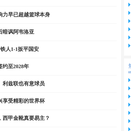
响力早已超越篮球本身
后暗讽阿韦洛亚
人1-1扳平国安
约至2028年
、利兹联也有意球员
兴享受精彩的世界杯
，西甲金靴真要易主？