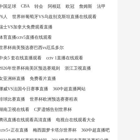
CBA
中国足球
转会
阿根廷
欧冠
詹姆斯
法甲
76人
世界杯葡萄牙VS乌兹别克斯坦直播在线观看
瑞士VS加拿大免费观看直播
体育直播cctv5直播在线观看
世界杯南美预选赛巴西vs厄瓜多尔
中央5 套在线直播观看
cctv 1直播在线观看
2026年世界杯南美区预选赛规则
浙江卫视直播
女亚洲杯直播
免费看片直播
挪威VS法国今日赛事直播
360中超直播网站
排球比赛直播
世界杯欧洲预选赛赛程表
湖南卫视在线看
C罗遗憾告别世界杯
腾讯直播在线观看高清直播
电视台在线观看大全
cctv5+正在直播
梅西圆梦卡塔尔世界杯
360中超直播吧