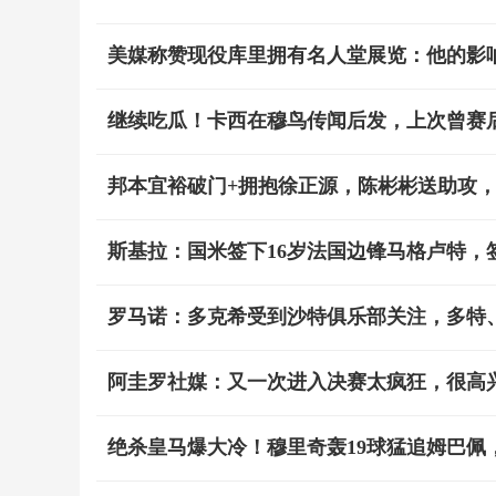
美媒称赞现役库里拥有名人堂展览：他的影
继续吃瓜！卡西在穆鸟传闻后发，上次曾赛
邦本宜裕破门+拥抱徐正源，陈彬彬送助攻，铁
斯基拉：国米签下16岁法国边锋马格卢特，签
罗马诺：多克希受到沙特俱乐部关注，多特
阿圭罗社媒：又一次进入决赛太疯狂，很高
绝杀皇马爆大冷！穆里奇轰19球猛追姆巴佩