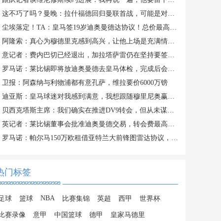
这不巧了吗？曼晚：拉什福德回归曼联首战，可能是对阿莫林的米兰
尘埃落定！TA：皇马签19岁迪奥曼德达协议！总价最高可达1.4亿欧
阿隆索：真心为穆德里克感到高兴，让他上场是充满情感考量的决定
意记者：费内巴切已经退出，加拉塔萨雷仍在坚持要签下莱奥
罗马诺：莱比锡即将放迪奥曼德去皇马体检，完成后会正式签约
卫报：阿森纳与利物浦都有意孔萨，维拉要价6000万镑
迪亚斯：皇马球迷对我感到满意，我想跟随穆里尼奥赢得冠军
贝西克塔斯主席：我们确实在推进DV9转会，但从未谋求签下萨拉赫
英记者：莱比锡董事会批准迪奥曼德交易，转会费最高可达1.4亿欧
罗马诺：帕尔马150万欧租借亚特兰大前锋图雷达协议，24h内体检
热门标签
NBA
足球
篮球
比赛集锦
英超
西甲
世界杯
比赛录像
意甲
中国篮球
德甲
皇家马德里