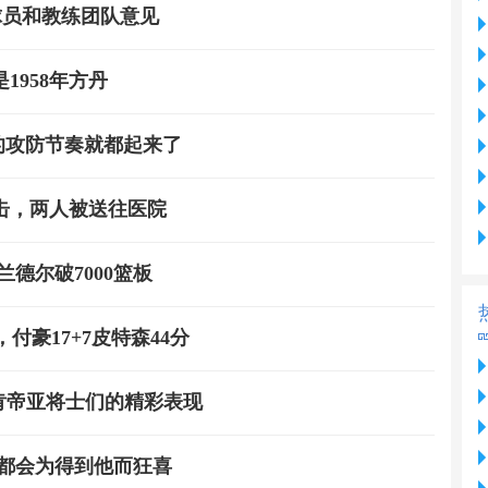
球员和教练团队意见
958年方丹
我的攻防节奏就都起来了
击，两人被送往医院
德尔破7000篮板
付豪17+7皮特森44分
待肯帝亚将士们的精彩表现
迷都会为得到他而狂喜