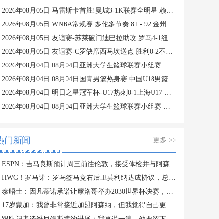
2026年08月05日 马雷斯卡首胜!曼城3-1K联赛全明星 赖因德斯努里破门塞梅尼奥助攻
2026年08月05日 WNBA常规赛 多伦多节奏 81 - 92 金州女武神 全场集锦
2026年08月05日 友谊赛-苏莱破门迪巴拉助攻 罗马4-1纽波特郡
2026年08月05日 友谊赛-C罗缺席西马坎送点 胜利0-2不敌阿尔梅里亚
2026年08月04日 08月04日亚洲大学生篮球联赛小组赛 延世大学 82 - 83 北京大学 集锦
2026年08月04日 08月04日国青男篮热身赛 中国U18男篮 94 - 85 加拿大大卫·安篮球学院 集锦
2026年08月04日 明日之星冠军杯-U17热刺0-1上海U17 李文博制胜球
2026年08月04日 08月04日亚洲大学生篮球联赛小组赛 早稻田大学 71 - 86 清华大学 集锦
热门新闻
更多 >>
ESPN：吉马良斯预计周三前往伦敦，接受体检并与阿森纳签约
HWG！罗马诺：罗马签马竞右后卫莫利纳达成协议，总价1800万欧
泰晤士：因凡蒂诺承诺让摩洛哥举办2030世界杯决赛，以换取支持
17岁蒙加：我曾非常接近加盟阿森纳，但我觉得自己更适合曼城
跟队记者谈维尼修斯续约进展：我再说一遍，他要留下来！！！