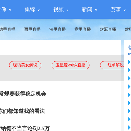
录像
集锦
视频
新闻
赛事
德甲直播
西甲直播
法甲直播
意甲直播
欧冠直播
欧
现场美女解说
卫星源-蜘蛛直播
红单解说
取常规赛获得稳定机会
你们都知道我的看法
肯纳德不当言论罚2.5万