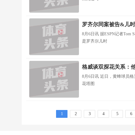
罗齐尔同案被告&儿时
8月6日讯 据ESPN记者To
是罗齐尔儿时
格威谈双探花关系：他
8月6日讯 近日，黄蜂球员格兰特
花塔图
1
2
3
4
5
6