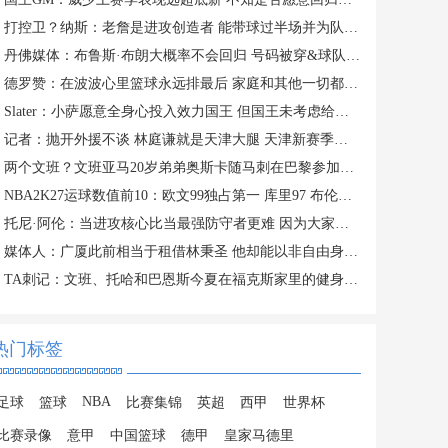
打控卫？纳斯：老詹是进攻创造者 能带球过半场并为队友创造机会
丹佛媒体：布鲁斯·布朗大概率不会回归 号码被穿&球队总薪资过高
德罗赞：在波波心里篮球永远排最后 家庭和其他一切都在篮球之前
Slater：小萨愿意全身心投入效力国王 但国王未考虑给他提供新约
记者：抛开外援不谈 林庭谦就是天津大腿 天津新赛季有点难
两个文班？文班亚马20岁弟弟奥斯卡随马刺在巴黎参加训练
NBA2K27运球数值前10：欧文99独占第一 库里97 布伦森&SGA96
托尼·阿伦：当进攻核心比当最强防守者更难 因为大家一直研究你
媒体人：广厦此前相当于租借林秉圣 他却能以非自由身参加CBA选秀
TA刺记：文班、托哈和巴恩斯今夏在福克斯家里的健身房训练
热门标签
NBA
足球
篮球
比赛集锦
英超
西甲
世界杯
比赛录像
意甲
中国篮球
德甲
皇家马德里