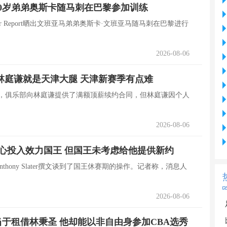
0岁弟弟奥斯卡随马刺在巴黎参加训练
her Report晒出文班亚马弟弟奥斯卡·文班亚马随马刺在巴黎进行
2026-08-06
林庭谦就是天津大腿 天津新赛季有点难
布，俱乐部向林庭谦提供了满额顶薪续约合同，但林庭谦因个人
2026-08-06
全身心投入效力国王 但国王未考虑给他提供新约
nthony Slater撰文谈到了国王休赛期的操作。记者称，消息人
2026-08-06
于租借林秉圣 他却能以非自由身参加CBA选秀