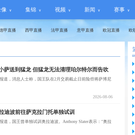
录像
集锦
视频
新闻
赛事
德甲直播
西甲直播
法甲直播
意甲直播
欧冠直播
欧
小萨送到猛龙 但猛龙无法清理珀尔特尔而告吹
 Slater报道，消息人士称，国王队在2月交易截止日前险些将萨博尼
2026-08-06
请奥拉迪波前往萨克拉门托单独试训
ater报道，国王曾单独试训奥拉迪波。Anthony Slater表示：“奥拉