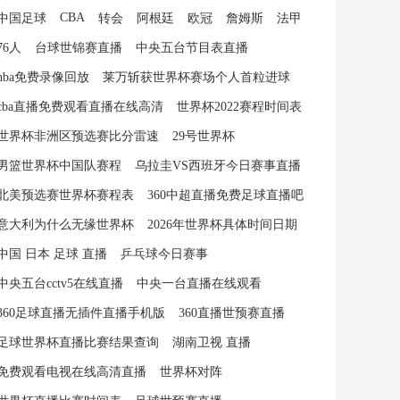
CBA
中国足球
转会
阿根廷
欧冠
詹姆斯
法甲
76人
台球世锦赛直播
中央五台节目表直播
nba免费录像回放
莱万斩获世界杯赛场个人首粒进球
cba直播免费观看直播在线高清
世界杯2022赛程时间表
世界杯非洲区预选赛比分雷速
29号世界杯
男篮世界杯中国队赛程
乌拉圭VS西班牙今日赛事直播
北美预选赛世界杯赛程表
360中超直播免费足球直播吧
意大利为什么无缘世界杯
2026年世界杯具体时间日期
中国 日本 足球 直播
乒乓球今日赛事
中央五台cctv5在线直播
中央一台直播在线观看
360足球直播无插件直播手机版
360直播世预赛直播
足球世界杯直播比赛结果查询
湖南卫视 直播
免费观看电视在线高清直播
世界杯对阵