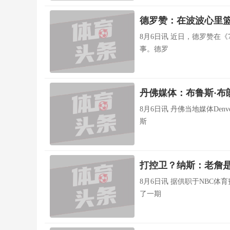
德罗赞：在波波心里篮
8月6日讯 近日，德罗赞在《7
事。德罗
丹佛媒体：布鲁斯·布
8月6日讯 丹佛当地媒体Denve
斯
打控卫？纳斯：老詹是
8月6日讯 据供职于NBC体育
了一期