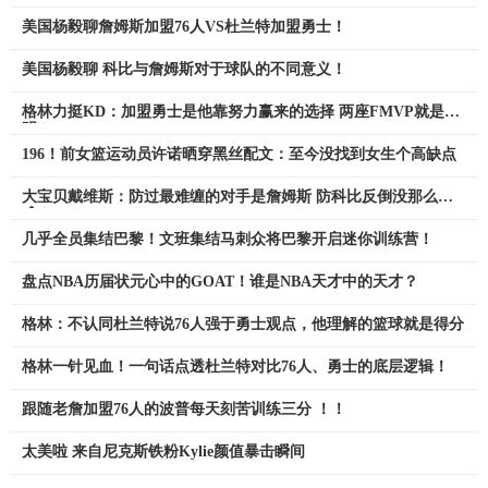
美国杨毅聊詹姆斯加盟76人VS杜兰特加盟勇士！
美国杨毅聊 科比与詹姆斯对于球队的不同意义！
格林力挺KD：加盟勇士是他靠努力赢来的选择 两座FMVP就是证
明！
196！前女篮运动员许诺晒穿黑丝配文：至今没找到女生个高缺点
大宝贝戴维斯：防过最难缠的对手是詹姆斯 防科比反倒没那么
难！
几乎全员集结巴黎！文班集结马刺众将巴黎开启迷你训练营！
盘点NBA历届状元心中的GOAT！谁是NBA天才中的天才？
格林：不认同杜兰特说76人强于勇士观点，他理解的篮球就是得分
格林一针见血！一句话点透杜兰特对比76人、勇士的底层逻辑！
跟随老詹加盟76人的波普每天刻苦训练三分 ！！
太美啦 来自尼克斯铁粉Kylie颜值暴击瞬间