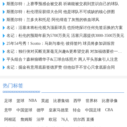
斯图尔特：上赛季预感会被交易 祈祷能被交易到赏识自己的球队
斯图尔特：杜伦理应获得大合同 他是球队不可或缺的核心拼图
斯图尔特：兰多夫和托尼·阿伦缔造了灰熊的铁血球风
名记：活塞未将杜伦视为顶薪球员 也拒绝探讨任何先签后换的方案
名记：杜伦的预期年薪为5700万美元 活塞只愿提供3000-3500万美元
25年54号秀！Scotto：马刺与泰伦·彼得签约 球员将参加训练营
名记：独行侠对买断克莱毫无兴趣&更希望交易 对加福德要价一首轮
平头组合？森林狼晒华子&三球合练照片 两人平头形象引人注意
名记：掘金有意用底薪签德罗赞 但他似乎不甘心只拿底薪合同
热门标签
NBA
足球
篮球
英超
比赛集锦
西甲
世界杯
比赛录像
CBA
意甲
中国篮球
德甲
皇家马德里
转会
中国足球
阿根廷
詹姆斯
法甲
欧冠
76人
切尔西 直播