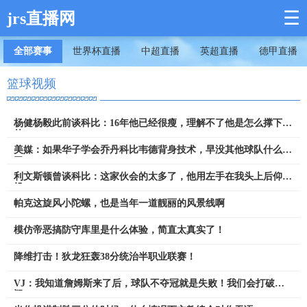
☰
jrs直播网
全部赛事
世界杯直播
中超直播
英超直播
德甲直播
篮球视频
杨健杨毅此前谈科比：16年他已经很瘦，理解不了他是怎么撑下来
的
美媒：如果华子学会乔丹科比韦德背身技术，早没其他球队什么事
了
利文斯顿曾谈科比：这家伙会的太多了，他用左手在我头上后仰跳
投
帕克这旋风小陀螺，也是当年一道靓丽的风景线啊
模仿帝恶搞防守库里是什么体验，简直太真实了！
降维打击！狄龙狂轰38分统治半职业联赛！
VJ：我知道詹姆斯来了后，球队不夺冠就是失败！我们会打破质
疑