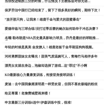
当你投进制胜三分的时候，什么情况下主教练会对你无语...
保罗乔治中国行已经结束了，留下了很多美好的瞬间，期待下次！
“放开那只狗，让我来！雄鹿千金与爱犬的甜蜜暴击”
爱德华兹与三球合练!没打过季后赛的鲍尔如何助华子冲总决赛？
名嘴:勒布朗是NBA历史最具影响力球员，乔丹是最好的球鞋推销
员
年轻的时候是真美 金发撩人！雄鹿老板千金早期逗狗狗视频。
河村勇辉甜妹女友曝光！甜美气质温婉可人，青梅竹马相伴多年
漂亮女友就在身边，泡椒却选择了游戏...这“罪过”不小啊
KD最新核心力量康复训练，衔接背身接球训练！
麦迪：去中国我像摇滚明星一样受欢迎，但我不喜欢极端的粉丝
给足尊重！老詹费城壁画来喽！
申京最新三分训练6连中!伊森训练中投，很准!