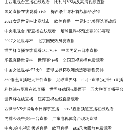
山西电视台直播在线观看
比利时VS埃及高清视频直播
国足直播在线观看cctv5
梅西谈世界杯首战输给沙特
2021女足世界杯比赛城市
欧美直播
世界杯北美预选赛战绩
中央电视台1套直播在线观看
足球世界杯预选赛2026赛程
2027女足世界杯
北京国安热身赛直播
世界杯直播在线观看CCTV5+
中国男足vs日本直播
乐视直播世界杯
世预赛转播
全国卫视直播免费观看
中国女足世界杯7比0
篮球世界杯欧洲预选赛赛程安排
360雨燕直播吧无插件直播
足球世界杯
nbajrs直播(无插件)直播
利物浦vs曼联在线直播
世界杯德国vs墨西哥
五大联赛直播平台
世界杯在线直播
江苏卫视在线直播观看
西班牙VS佛得角今日赛事直播
cctv5直播频道直播在线观看
男排今晚中央5一台直播
广东电视体育台现场直播
中央8台电视剧频道直播
欧冠直播
nba录像回放免费观看