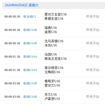
2026年08月08日 星期六
爱尔兰女篮U16
08-08 00:30
欧女锦U16B级
即将开始
希腊女篮U16
瑞典U16
08-08 00:30
欧锦U16B
即将开始
波黑U16
北马其顿U16
08-08 00:30
欧锦U16B
即将开始
冰岛U16
法国U16
08-08 01:30
欧锦U16A
即将开始
斯洛文尼亚U16
塞尔维亚U16
08-08 01:30
欧锦U16A
即将开始
立陶宛U16
葡萄牙U16
08-08 03:00
欧锦U16B
即将开始
爱尔兰U16
芬兰U16
08-08 03:00
欧锦U16B
即将开始
卢森堡U16