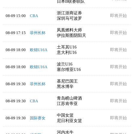
日本B联赛联队
浙江浙商证券
08-09 15:00
CBA
即将开始
深圳马可波罗
凤凰燃料大师
08-09 17:15
菲州长杯
即将开始
伊拉斯图阴阳天
土耳其U16
08-09 18:00
欧锦U16A
即将开始
意大利U16
波兰U16
08-09 18:00
欧锦U16A
即将开始
塞尔维亚U16
基尼巴国王
08-09 19:30
菲州长杯
即将开始
黑水博辛
青岛崂山啤酒
08-09 19:30
CBA
即将开始
江苏肯帝亚
中国女篮
08-09 19:30
国际赛女
即将开始
尼日利亚女篮
河内水牛