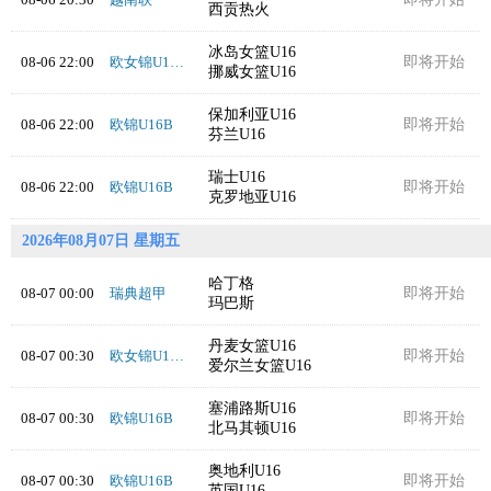
西贡热火
冰岛女篮U16
08-06 22:00
欧女锦U16B级
即将开始
挪威女篮U16
保加利亚U16
08-06 22:00
欧锦U16B
即将开始
芬兰U16
瑞士U16
08-06 22:00
欧锦U16B
即将开始
克罗地亚U16
2026年08月07日 星期五
哈丁格
08-07 00:00
瑞典超甲
即将开始
玛巴斯
丹麦女篮U16
08-07 00:30
欧女锦U16B级
即将开始
爱尔兰女篮U16
塞浦路斯U16
08-07 00:30
欧锦U16B
即将开始
北马其顿U16
奥地利U16
08-07 00:30
欧锦U16B
即将开始
英国U16