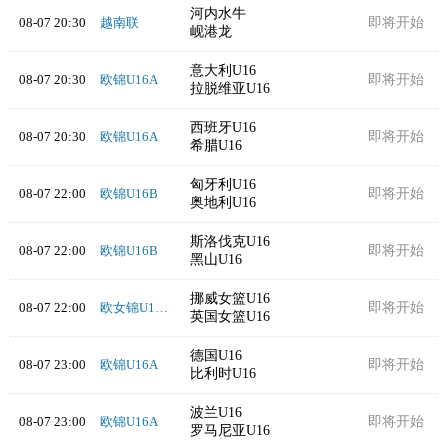
河内水牛
08-07 20:30
越南联
即将开始
岘港龙
意大利U16
08-07 20:30
欧锦U16A
即将开始
拉脱维亚U16
西班牙U16
08-07 20:30
欧锦U16A
即将开始
希腊U16
匈牙利U16
08-07 22:00
欧锦U16B
即将开始
奥地利U16
斯洛伐克U16
08-07 22:00
欧锦U16B
即将开始
黑山U16
挪威女篮U16
08-07 22:00
欧女锦U16B级
即将开始
英国女篮U16
德国U16
08-07 23:00
欧锦U16A
即将开始
比利时U16
波兰U16
08-07 23:00
欧锦U16A
即将开始
罗马尼亚U16