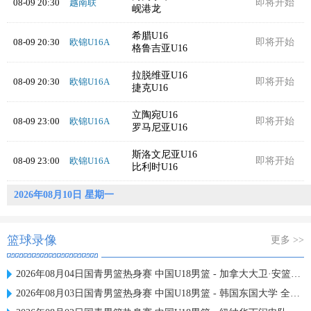
08-09 20:30
越南联
即将开始
岘港龙
希腊U16
08-09 20:30
欧锦U16A
即将开始
格鲁吉亚U16
拉脱维亚U16
08-09 20:30
欧锦U16A
即将开始
捷克U16
立陶宛U16
08-09 23:00
欧锦U16A
即将开始
罗马尼亚U16
斯洛文尼亚U16
08-09 23:00
欧锦U16A
即将开始
比利时U16
2026年08月10日 星期一
篮球录像
更多 >>
2026年08月04日国青男篮热身赛 中国U18男篮 - 加拿大大卫·安篮球学院 全场录像
2026年08月03日国青男篮热身赛 中国U18男篮 - 韩国东国大学 全场录像