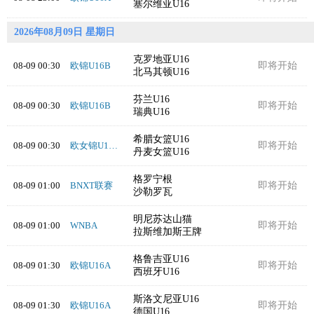
塞尔维亚U16
2026年08月09日 星期日
克罗地亚U16
08-09 00:30
欧锦U16B
即将开始
北马其顿U16
芬兰U16
08-09 00:30
欧锦U16B
即将开始
瑞典U16
希腊女篮U16
08-09 00:30
欧女锦U16B级
即将开始
丹麦女篮U16
格罗宁根
08-09 01:00
BNXT联赛
即将开始
沙勒罗瓦
明尼苏达山猫
08-09 01:00
WNBA
即将开始
拉斯维加斯王牌
格鲁吉亚U16
08-09 01:30
欧锦U16A
即将开始
西班牙U16
斯洛文尼亚U16
08-09 01:30
欧锦U16A
即将开始
德国U16