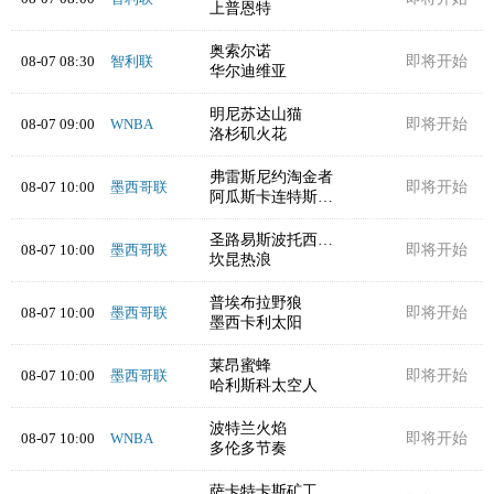
上普恩特
奥索尔诺
08-07 08:30
智利联
即将开始
华尔迪维亚
明尼苏达山猫
08-07 09:00
WNBA
即将开始
洛杉矶火花
弗雷斯尼约淘金者
08-07 10:00
墨西哥联
即将开始
阿瓜斯卡连特斯黑豹
圣路易斯波托西圣徒
08-07 10:00
墨西哥联
即将开始
坎昆热浪
普埃布拉野狼
08-07 10:00
墨西哥联
即将开始
墨西卡利太阳
莱昂蜜蜂
08-07 10:00
墨西哥联
即将开始
哈利斯科太空人
波特兰火焰
08-07 10:00
WNBA
即将开始
多伦多节奏
萨卡特卡斯矿工