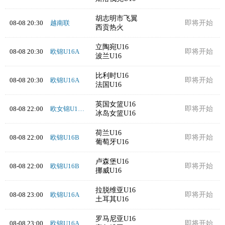
胡志明市飞翼
08-08 20:30
越南联
即将开始
西贡热火
立陶宛U16
08-08 20:30
欧锦U16A
即将开始
波兰U16
比利时U16
08-08 20:30
欧锦U16A
即将开始
法国U16
英国女篮U16
08-08 22:00
欧女锦U16B级
即将开始
冰岛女篮U16
荷兰U16
08-08 22:00
欧锦U16B
即将开始
葡萄牙U16
卢森堡U16
08-08 22:00
欧锦U16B
即将开始
挪威U16
拉脱维亚U16
08-08 23:00
欧锦U16A
即将开始
土耳其U16
罗马尼亚U16
08-08 23:00
欧锦U16A
即将开始