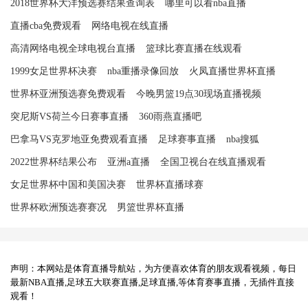
2018世界杯大洋预选赛结果查询表
哪里可以看nba直播
直播cba免费观看
网络电视在线直播
高清网络电视全球电视台直播
篮球比赛直播在线观看
1999女足世界杯决赛
nba重播录像回放
火凤直播世界杯直播
世界杯亚洲预选赛免费观看
今晚男篮19点30现场直播视频
突尼斯VS荷兰今日赛事直播
360雨燕直播吧
巴拿马VS克罗地亚免费观看直播
足球赛事直播
nba搜狐
2022世界杯结果公布
亚洲a直播
全国卫视台在线直播观看
女足世界杯中国和美国决赛
世界杯直播球赛
世界杯欧洲预选赛赛况
男篮世界杯直播
声明：本网站是体育直播导航站，为方便喜欢体育的朋友观看视频，每日
最新NBA直播,足球五大联赛直播,足球直播,等体育赛事直播，无插件直接
观看！