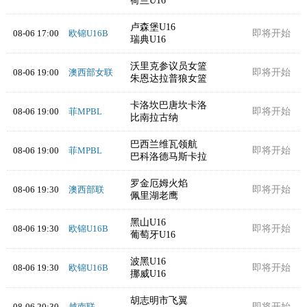
荷兰U16
卢森堡U16
08-06 17:00
欧锦U16B
即将开始
瑞典U16
沃里克参议员女篮
08-06 19:00
澳西部女联
即将开始
朱恩达拉普狼女篮
卡洛坎巴唐坎卡洛
08-06 19:00
菲MPBL
即将开始
比南拉古纳
巴西兰维瓦领航
08-06 19:00
菲MPBL
即将开始
巴科洛德马斯卡拉
罗金厄姆火焰
08-06 19:30
澳西部联
即将开始
佩里湖老鹰
黑山U16
08-06 19:30
欧锦U16B
即将开始
葡萄牙U16
波黑U16
08-06 19:30
欧锦U16B
即将开始
挪威U16
胡志明市飞翼
08-06 20:30
越南联
即将开始