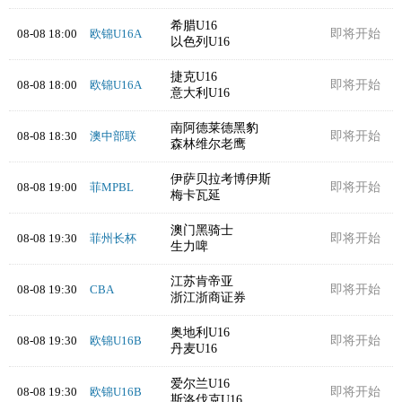
希腊U16
08-08 18:00
欧锦U16A
即将开始
以色列U16
捷克U16
08-08 18:00
欧锦U16A
即将开始
意大利U16
南阿德莱德黑豹
08-08 18:30
澳中部联
即将开始
森林维尔老鹰
伊萨贝拉考博伊斯
08-08 19:00
菲MPBL
即将开始
梅卡瓦延
澳门黑骑士
08-08 19:30
菲州长杯
即将开始
生力啤
江苏肯帝亚
08-08 19:30
CBA
即将开始
浙江浙商证券
奥地利U16
08-08 19:30
欧锦U16B
即将开始
丹麦U16
爱尔兰U16
08-08 19:30
欧锦U16B
即将开始
斯洛伐克U16