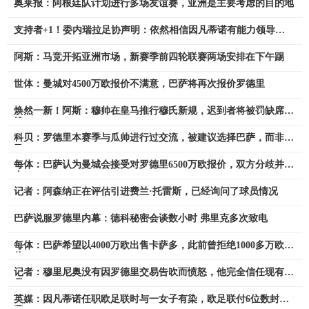
奥莱报：阿根廷队计划进行多场友谊赛，亚洲是主要考虑的目的地
支持者+1！委内瑞拉足协声明：依然相信因凡蒂诺有能力领导
FIFA
阿斯：马竞开拓亚洲市场，新赛季前四轮联赛两场安排在下午踢
世体：曼城对4500万欧报价不满意，巴萨将再次报价罗德里
焕然一新！阿斯：穆帅在皇马推行穆氏新规，迟到者将被罚缺席合
练
科贝：罗德里本赛季与瓜帅进行过交流，被建议选择巴萨，而非皇
马
每体：巴萨认为曼城会接受对罗德里6500万欧报价，双方分歧并不
大
记者：阿森纳正在评估引进费兰·托雷斯，已经询问了球员情况
巴萨说服罗德里内幕：德科秘密会谈数小时 弗里克多次致电
每体：巴萨希望以4000万欧出售卡萨多，此前曾拒绝1000多万欧报
价
记者：穆里尼奥没有因罗德里交易告吹而愤怒，他完全信任现有球
员
英媒：因凡蒂诺任职欧足联时与一女子有染，欧足联付6位数封口