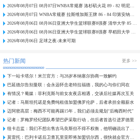
2026年08月07日 08月07日WNBA常规赛 洛杉矶火花 89 - 82 明尼苏达山猫 全场集锦
2026年08月07日 WNBA常规赛 拉斯维加斯王牌 86 - 84 印第安纳狂热 全场集锦
2026年08月06日 08月06日亚洲大学生篮球联赛8强赛 清华大学 85 - 81 菲律宾大学 集锦
2026年08月06日 08月06日亚洲大学生篮球联赛8强赛 早稻田大学 78 - 71 高丽大学 集锦
2026年08月06日 足球之夜-未来可期
热门新闻
更多 >>
下一站卡塔尔！米兰官方：与28岁本纳塞尔协商一致解约
巴延德尔告别曼联：会永远怀念老特拉福德，我的心与你们同在
有情况？葡媒：菲利克斯与前女友夜店相遇，交谈后社媒再次互关
记者：马斯坦托诺是免费纯租借加盟佛罗伦萨，后者承担全额薪水
迈阿密高层：梅西不可能再踢15年，我们必须去规划“后梅西时代”
记者：罗梅罗经纪团队希望巴萨采取行动，但后者首选引进罗德里
纽卡总监：我们不想出售吉马良斯但不得不权衡，他明确说出了意愿
莫雷托：巴列卡诺后卫查瓦里亚即将加盟切尔西，很快就会官方宣布