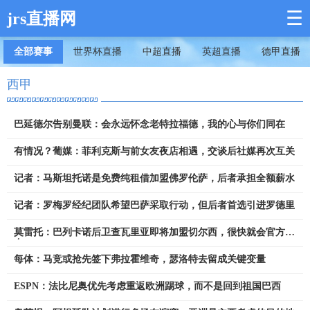
☰
jrs直播网
全部赛事
世界杯直播
中超直播
英超直播
德甲直播
西甲
巴延德尔告别曼联：会永远怀念老特拉福德，我的心与你们同在
有情况？葡媒：菲利克斯与前女友夜店相遇，交谈后社媒再次互关
记者：马斯坦托诺是免费纯租借加盟佛罗伦萨，后者承担全额薪水
记者：罗梅罗经纪团队希望巴萨采取行动，但后者首选引进罗德里
莫雷托：巴列卡诺后卫查瓦里亚即将加盟切尔西，很快就会官方宣
布
每体：马竞或抢先签下弗拉霍维奇，瑟洛特去留成关键变量
ESPN：法比尼奥优先考虑重返欧洲踢球，而不是回到祖国巴西