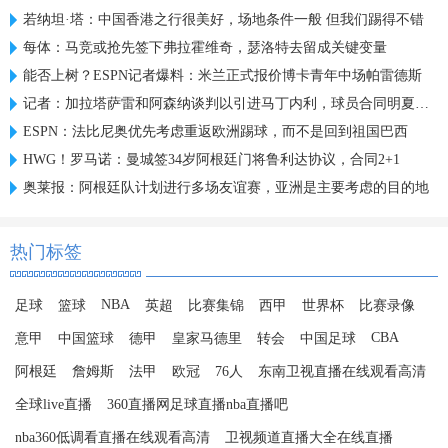
若纳坦·塔：中国香港之行很美好，场地条件一般 但我们踢得不错
每体：马竞或抢先签下弗拉霍维奇，瑟洛特去留成关键变量
能否上树？ESPN记者爆料：米兰正式报价博卡青年中场帕雷德斯
记者：加拉塔萨雷和阿森纳谈判以引进马丁内利，球员合同明夏到期
ESPN：法比尼奥优先考虑重返欧洲踢球，而不是回到祖国巴西
HWG！罗马诺：曼城签34岁阿根廷门将鲁利达协议，合同2+1
奥莱报：阿根廷队计划进行多场友谊赛，亚洲是主要考虑的目的地
热门标签
NBA
足球
篮球
英超
比赛集锦
西甲
世界杯
比赛录像
CBA
意甲
中国篮球
德甲
皇家马德里
转会
中国足球
阿根廷
詹姆斯
法甲
欧冠
76人
东南卫视直播在线观看高清
全球live直播
360直播网足球直播nba直播吧
nba360低调看直播在线观看高清
卫视频道直播大全在线直播