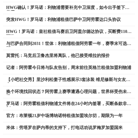
费
HWG确认！罗马诺：利物浦需要补充中卫深度，如今出手签下阿
劳霍
突发HWG！罗马诺：利物浦租借巴萨中卫阿劳霍达口头协议
HWG！罗马诺：皇社租借马赛后卫阿盖尔德达协议，买断费1100
万欧
与巴萨合同到2031！世体：利物浦租借阿劳霍一年，赛季末可选买
断
莫雷托：马竞后卫鲁杰里将离队，他已接受维拉的报价
记者：阿劳霍今日将与队友告别，周末前往英格兰租借加盟利物浦
【小吧社交秀】里沙利松妻子性感展示3套泳装 维尼修斯与女友复
合
换个环境找回状态？阿劳霍上赛季遭遇心理问题，世界杯受伤未出
场
罗马诺：阿劳霍租借利物浦文件将在24小时内签署，买断条款非强
制
官方：布莱顿21岁中场博纳诺特租借加盟埃尔切，期限为一年
米体：劳塔罗在萨内蒂的支持下，打电话劝说罗梅罗加盟国米