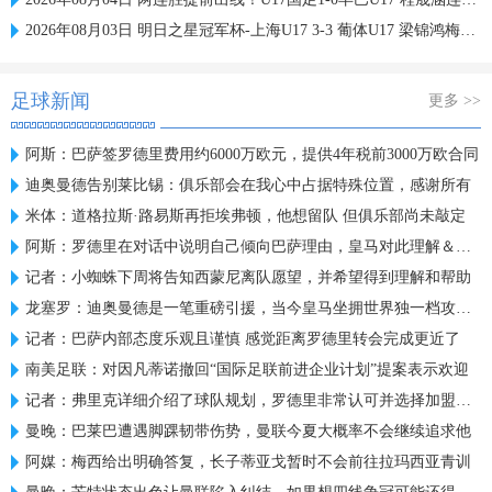
2026年08月03日 明日之星冠军杯-上海U17 3-3 葡体U17 梁锦鸿梅开二度
足球新闻
更多 >>
阿斯：巴萨签罗德里费用约6000万欧元，提供4年税前3000万欧合同
迪奥曼德告别莱比锡：俱乐部会在我心中占据特殊位置，感谢所有
米体：道格拉斯·路易斯再拒埃弗顿，他想留队 但俱乐部尚未敲定
阿斯：罗德里在对话中说明自己倾向巴萨理由，皇马对此理解＆祝好
记者：小蜘蛛下周将告知西蒙尼离队愿望，并希望得到理解和帮助
龙塞罗：迪奥曼德是一笔重磅引援，当今皇马坐拥世界独一档攻击线
记者：巴萨内部态度乐观且谨慎 感觉距离罗德里转会完成更近了
南美足联：对因凡蒂诺撤回“国际足联前进企业计划”提案表示欢迎
记者：弗里克详细介绍了球队规划，罗德里非常认可并选择加盟巴萨
曼晚：巴莱巴遭遇脚踝韧带伤势，曼联今夏大概率不会继续追求他
阿媒：梅西给出明确答复，长子蒂亚戈暂时不会前往拉玛西亚青训