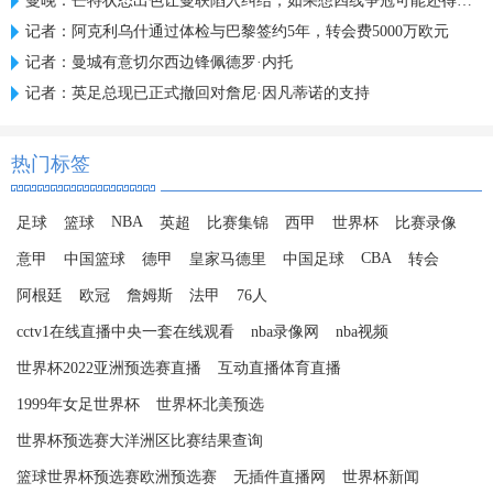
曼晚：芒特状态出色让曼联陷入纠结，如果想四线争冠可能还得买人
记者：阿克利乌什通过体检与巴黎签约5年，转会费5000万欧元
记者：曼城有意切尔西边锋佩德罗·内托
记者：英足总现已正式撤回对詹尼·因凡蒂诺的支持
热门标签
NBA
足球
篮球
英超
比赛集锦
西甲
世界杯
比赛录像
CBA
意甲
中国篮球
德甲
皇家马德里
中国足球
转会
阿根廷
欧冠
詹姆斯
法甲
76人
cctv1在线直播中央一套在线观看
nba录像网
nba视频
世界杯2022亚洲预选赛直播
互动直播体育直播
1999年女足世界杯
世界杯北美预选
世界杯预选赛大洋洲区比赛结果查询
篮球世界杯预选赛欧洲预选赛
无插件直播网
世界杯新闻