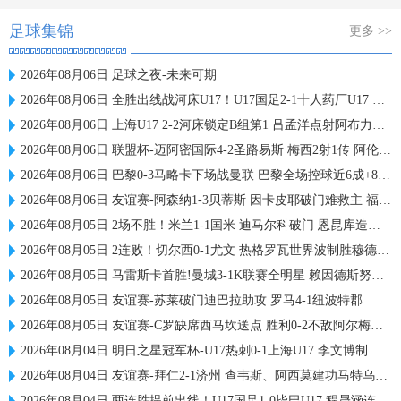
足球集锦
更多 >>
2026年08月06日 足球之夜-未来可期
2026年08月06日 全胜出线战河床U17！U17国足2-1十人药厂U17 赵松源登场1分钟传射
2026年08月06日 上海U17 2-2河床锁定B组第1 吕孟洋点射阿布力米破门 将战A组第2
2026年08月06日 联盟杯-迈阿密国际4-2圣路易斯 梅西2射1传 阿伦助攻戴帽
2026年08月06日 巴黎0-3马略卡下场战曼联 巴黎全场控球近6成+8射3正未果
2026年08月06日 友谊赛-阿森纳1-3贝蒂斯 因卡皮耶破门难救主 福纳尔斯1射2传
2026年08月05日 2场不胜！米兰1-1国米 迪马尔科破门 恩昆库造点+点射拉莫斯登场
2026年08月05日 2连败！切尔西0-1尤文 热格罗瓦世界波制胜穆德里克时隔614天复出
2026年08月05日 马雷斯卡首胜!曼城3-1K联赛全明星 赖因德斯努里破门塞梅尼奥助攻
2026年08月05日 友谊赛-苏莱破门迪巴拉助攻 罗马4-1纽波特郡
2026年08月05日 友谊赛-C罗缺席西马坎送点 胜利0-2不敌阿尔梅里亚
2026年08月04日 明日之星冠军杯-U17热刺0-1上海U17 李文博制胜球
2026年08月04日 友谊赛-拜仁2-1济州 查韦斯、阿西莫建功马特乌斯彩虹过人送助攻
2026年08月04日 两连胜提前出线！U17国足1-0毕巴U17 程晟涵连场破门赵松源中楣