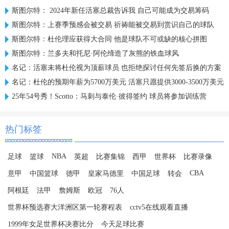
斯图尔特： 2024年新任活塞总裁告诉我 自己可能成为交易筹码
斯图尔特：上赛季预感会被交易 祈祷能被交易到赏识自己的球队
斯图尔特：杜伦理应获得大合同 他是球队不可或缺的核心拼图
斯图尔特：兰多夫和托尼·阿伦缔造了灰熊的铁血球风
名记：活塞未将杜伦视为顶薪球员 也拒绝探讨任何先签后换的方案
名记：杜伦的预期年薪为5700万美元 活塞只愿提供3000-3500万美元
25年54号秀！Scotto：马刺与泰伦·彼得签约 球员将参加训练营
热门标签
NBA
足球
篮球
英超
比赛集锦
西甲
世界杯
比赛录像
CBA
意甲
中国篮球
德甲
皇家马德里
中国足球
转会
阿根廷
法甲
詹姆斯
欧冠
76人
世界杯预选赛大洋洲区第一轮赛程表
cctv5在线观看直播
1999年女足世界杯决赛比分
今天足球比赛