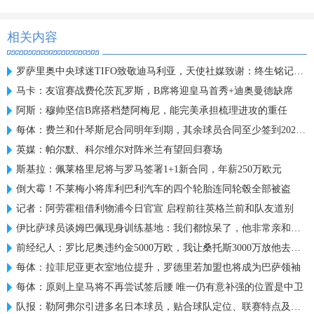
相关内容
罗萨里奥中央球迷TIFO致敬迪马利亚，天使社媒致谢：终生铭记于心
马卡：友谊赛战费伦茨瓦罗斯，B席将迎皇马首秀+迪奥曼德缺席
阿斯：穆帅坚信B席搭档楚阿梅尼，能完美承担梳理进攻的重任
每体：费兰和什琴斯尼合同明年到期，其余球员合同至少签到2028年
英媒：帕尔默、科尔维尔对阵米兰有望回归赛场
斯基拉：佩莱格里尼将与罗马签署1+1新合同，年薪250万欧元
倒大霉！不莱梅小将库利巴利汽车的四个轮胎连同轮毂全部被盗
记者：阿劳霍租借利物浦今日官宣 启程前往英格兰前和队友道别
伊比萨球员谈姆巴佩现身训练基地：我们都惊呆了，他非常亲和友善
前经纪人：罗比尼奥违约金5000万欧，我让桑托斯3000万放他去皇马
每体：拉菲尼亚更衣室地位提升，罗德里若加盟也将成为巴萨领袖
每体：原则上皇马将不再尝试签后腰 唯一仍有意补强的位置是中卫
队报：勒阿弗尔引进多名日本球员，贴合球队定位、联赛特点及预算