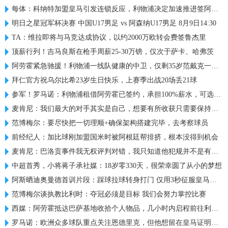
每体：科纳特加盟皇马引发连锁反应，利物浦决定加速推进签阿劳霍
明日之星冠军杯决赛 中国U17男足 vs 阿森纳U17男足 8月9日14:30
TA：维拉即将与马竞达成协议，以约2000万欧转会费签鲁杰里
顶薪行列！吉马良斯在枪手周薪25-30万镑，仅次于萨卡、哈弗茨
阿劳霍紧急驰援！利物浦一线队健康的中卫，仅剩35岁范戴克一人！
拜仁官方祝乌尔比希23岁生日快乐，上赛季出战20场丢21球
参军！罗马诺：利物浦租借阿劳霍已签约，承担100%薪水，可选买断
麦肯尼：我们最大的对手其实是自己，想要有所收获只需要保持专注
范博梅尔：要尽快把一切理顺+确保架构搭建完毕，去考察球员
前经纪人：加比球刚加盟国米时被阿根廷帮排挤，根本没得到机会
麦肯尼：巴洛贡事件我无权评判对错，我只知道他犯规并不是有意的
中超首秀，小将蒋子承社媒：18岁零330天，很荣幸圆了从小的梦想
阿斯晒迪奥曼德首训片段：踩球拉球转身打门 仅用3秒征服皇马球迷
范博梅尔谈执教比利时：夺冠必须是目标 我们会努力掌控比赛
西媒：阿劳霍抵达巴萨基地收拾个人物品，几小时内启程前往利物浦
罗马诺：欧洲众多球队重点关注恩德里克，但他想留在皇马证明自己