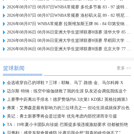
2026年08月07日 08月07日WNBA常规赛 多伦多节奏 83 - 97 波特兰火焰 集锦
2026年08月07日 08月07日WNBA常规赛 洛杉矶火花 89 - 82 明尼苏达山猫 全场集锦
2026年08月07日 WNBA常规赛 拉斯维加斯王牌 86 - 84 印第安纳狂热 全场集锦
2026年08月06日 08月06日亚洲大学生篮球联赛8强赛 清华大学 85 - 81 菲律宾大学 集锦
2026年08月06日 08月06日亚洲大学生篮球联赛8强赛 早稻田大学 78 - 71 高丽大学 集锦
2026年08月06日 08月06日亚洲大学生篮球联赛8强赛 北京大学 77 - 79 上海交通大学 集锦
篮球新闻
更多 >>
会选谁穿自己的球鞋？三球：耶稣、马丁·路德·金、马尔科姆·X
迈尔斯·特纳：练空中瑜伽拯救了我的生涯 队友还会调侃我练这个
上赛季中距离出手排名！德罗赞场均6.3次第1 KD第2 英格拉姆第3
弗莱：艾弗森是最有影响力的三位球员之一 但论生涯成就保罗出色
美记：勇士新赛季将会是过渡年 优先考虑内部挖潜而非引援
TA：19年夏小卡团队向珍妮·巴斯提多项违规激励要求 但都被拒绝
贝弗利：感觉东契奇最难防 比赛后我会想“我真的啥也做不了”