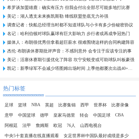
希罗谈加盟雄鹿：确实有压力 但我会付出全部尽可能多地打比赛
美记：湖人透支未来换凯斯勒 锋线联盟垫底无力补强
调查记者：快船总经理当时都不知道球队与小卡有多少份秘密协议
名记：哈利伯顿对球队赢球有巨大影响力 步行者或再成争冠热门
媒体人：布朗很优秀但拿着超巨薪水 很难围绕这样的合同构建阵容
杰伦·布朗谈休赛期批评声音：不感到意外 会专注于应该专注的事
美记：活塞休赛期引援优化了阵容 坎宁安蜕变或可助球队叫板豪强
凯记：新季绿军不会减少塔图姆出场时间 上季他都屡次出战40+分钟
热门标签
NBA
足球
篮球
英超
比赛集锦
西甲
世界杯
比赛录像
CBA
意甲
中国篮球
德甲
皇家马德里
转会
中国足球
阿根廷
法甲
詹姆斯
欧冠
76人
山西电视台
中央5十套直播在线直播观看
女足世界杯中国队最好成绩是多少