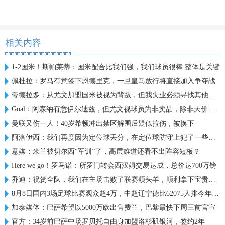
相关内容
1-2国米！斯帕莱蒂：国米配合比我们强，我们球员很棒 整体是关键
佩杜拉：罗马有意签下恩德里克，一旦皇马放行将直接加入争夺战
夸德拉多：从尤文加盟国米被视为背叛，但我失业必须寻找其他选择
Goal：阿森纳有意伊尔迪兹，但尤文视球员为非卖品，除非天价购买
曼联又伤一人！40岁希顿冲出禁区解围后疑似拉伤，被换下
阿洛伊西：我们再度因为定位球丢分，在定位球防守上犯了一些错误
意媒：米兰被切尔西“军训”了，高层难道还看不出阵容短板？
Here we go！罗马诺：所罗门转会西汉姆交易达成，总价达700万镑
乔迪：祝贺全队，我们在主场击败了联赛领头羊，顺利拿下宝贵三分
8月8日国内3场足球比赛观众超4万，中超辽宁德比62075人排今年第6
加泰媒体：巴萨希望以5000万欧出售费兰，巴黎最快下周三前官宣
官方：34岁前巴萨中场罗贝托自由身加盟洛杉矶银河，签约2年