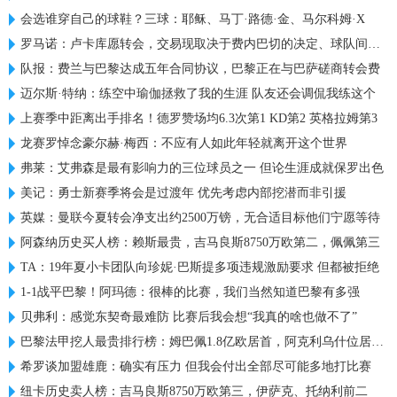
会选谁穿自己的球鞋？三球：耶稣、马丁·路德·金、马尔科姆·X
罗马诺：卢卡库愿转会，交易现取决于费内巴切的决定、球队间谈判
队报：费兰与巴黎达成五年合同协议，巴黎正在与巴萨磋商转会费
迈尔斯·特纳：练空中瑜伽拯救了我的生涯 队友还会调侃我练这个
上赛季中距离出手排名！德罗赞场均6.3次第1 KD第2 英格拉姆第3
龙赛罗悼念豪尔赫·梅西：不应有人如此年轻就离开这个世界
弗莱：艾弗森是最有影响力的三位球员之一 但论生涯成就保罗出色
美记：勇士新赛季将会是过渡年 优先考虑内部挖潜而非引援
英媒：曼联今夏转会净支出约2500万镑，无合适目标他们宁愿等待
阿森纳历史买人榜：赖斯最贵，吉马良斯8750万欧第二，佩佩第三
TA：19年夏小卡团队向珍妮·巴斯提多项违规激励要求 但都被拒绝
1-1战平巴黎！阿玛德：很棒的比赛，我们当然知道巴黎有多强
贝弗利：感觉东契奇最难防 比赛后我会想“我真的啥也做不了”
巴黎法甲挖人最贵排行榜：姆巴佩1.8亿欧居首，阿克利乌什位居第2
希罗谈加盟雄鹿：确实有压力 但我会付出全部尽可能多地打比赛
纽卡历史卖人榜：吉马良斯8750万欧第三，伊萨克、托纳利前二