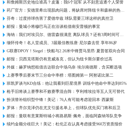
和詹姆斯历史地位谁高？皮蓬：我6个冠军 从不刻意追逐个人荣誉
药厂官方：安德里希出现肌肉问题，将缺席对阵纽卡和森林的热身赛
芬奇：过度持球伤害了爱德华兹 球队需要三球这样的真控卫
邮报：曼城小将穆巴马正在洽谈租借南安普顿的事宜
海纳：我们对埃贝尔、德雷森很满意 离队球员？还有3周时间可操作
缅怀传奇！名人堂成员、3届最佳教练唐·尼尔森去世 享年86岁
G联赛DPOY！Siegel：快船与2.26米中锋贾马里昂·夏普签双向合同
邮报：贝西克塔斯仍有意威洛克，但认为纽卡斯尔要价过高
外媒：赫罗纳想租借吉达联合中场乌奈·埃尔南德斯，含买断选项
上赛季季后赛末节三分命中率榜：塔图姆第一 阿努诺比第二
班凯罗谈与KD合练：他让我看到巨星境界 训练中他命中率达到85%
枪手旧将谈上赛季和不败赛季混合阵：亨利维埃拉等五人无可替代
扮演替补组织型中锋！美记：76人有可能考虑迎回本·西蒙斯
罗体：齐尔克泽仍在尤文引援名单上，但球队优先买门将和后卫
邮报：曼联有意莱斯特城小将路易斯·佩奇，面临阿森纳等队竞争
续约金额分歧巨大！美记：杜伦正在认真考虑接受960万资质报价