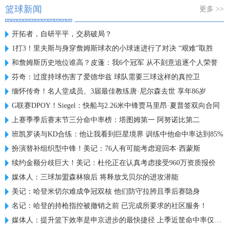
篮球新闻
更多 >>
开拓者，自研平平，交易破局？
1打3！里夫斯与身穿詹姆斯球衣的小球迷进行了对决 “艰难”取胜
和詹姆斯历史地位谁高？皮蓬：我6个冠军 从不刻意追逐个人荣誉
芬奇：过度持球伤害了爱德华兹 球队需要三球这样的真控卫
缅怀传奇！名人堂成员、3届最佳教练唐·尼尔森去世 享年86岁
G联赛DPOY！Siegel：快船与2.26米中锋贾马里昂·夏普签双向合同
上赛季季后赛末节三分命中率榜：塔图姆第一 阿努诺比第二
班凯罗谈与KD合练：他让我看到巨星境界 训练中他命中率达到85%
扮演替补组织型中锋！美记：76人有可能考虑迎回本·西蒙斯
续约金额分歧巨大！美记：杜伦正在认真考虑接受960万资质报价
媒体人：三球加盟森林狼后 将释放戈贝尔的进攻潜能
美记：哈登米切尔难成争冠双核 他们防守拉胯且季后赛隐身
名记：哈登的持枪指控被撤销之前 已完成所要求的社区服务！
媒体人：提升篮下效率是申京进步的最快捷径 上季近筐命中率仅61%