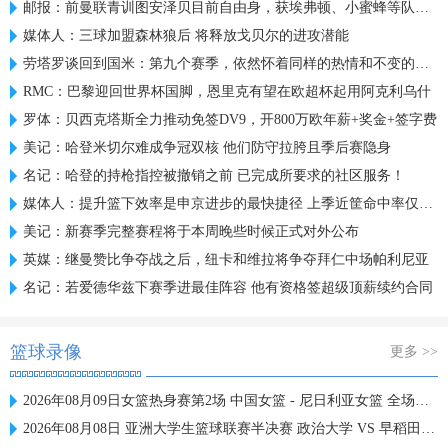
邮报：前曼联青训图安泽贝目前自由身，获埃弗顿、小蜜蜂等队关注
媒体人：三球加盟森林狼后 将释放戈贝尔的进攻潜能
劳塔罗谈回到国米：第九个赛季，依然怀着同样的热情和不变的雄心
RMC：巴黎迎回世界杯国脚，恩里克有望在欧超杯起用阿克利乌什
罗体：贝西克塔斯全力推动免签DV9，开800万欧年薪+奖金+签字费
美记：哈登米切尔难成争冠双核 他们防守拉胯且季后赛隐身
名记：哈登的持枪指控被撤销之前 已完成所要求的社区服务！
媒体人：提升篮下效率是申京进步的最快捷径 上季近筐命中率仅61%
美记：新赛季完整赛程将于本周晚些时候正式对外公布
英媒：继曼赞比争夺战之后，纽卡和维拉将争夺拜仁中场帕利尼亚
名记：若爱德华兹下赛季进最佳阵容 他有资格签超级顶薪续约合同
篮球录像
更多 >>
2026年08月09日女篮热身赛第2场 中国女篮 - 尼日利亚女篮 全场录像
2026年08月08日 亚洲大学生篮球联赛半决赛 政治大学 VS 早稻田大学 全场录像