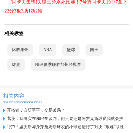
[阿卡夫集锦]关键三分杀死比赛！7号秀阿卡夫19中7拿下
22分3板3助1断2帽
相关标签
比赛集锦
NBA
篮球
国王
雄鹿
NBA夏季联赛加州经典赛
相关内容
开拓者，自研平平，交易破局？
戈茨：我确实在和巴黎谈判，但只要还是阿贾克斯球员我就会拼全力
1打3！里夫斯与身穿詹姆斯球衣的小球迷进行了对决 “艰难”取胜