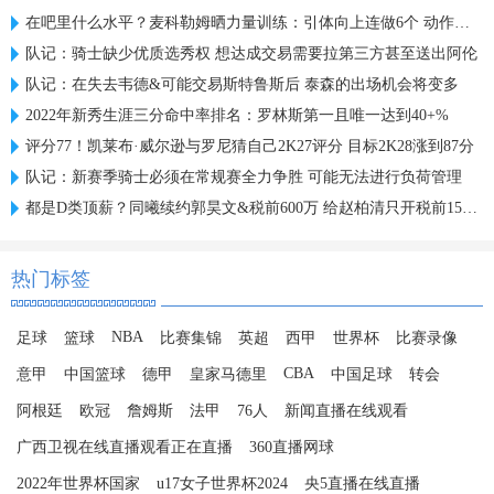
在吧里什么水平？麦科勒姆晒力量训练：引体向上连做6个 动作很稳
队记：骑士缺少优质选秀权 想达成交易需要拉第三方甚至送出阿伦
队记：在失去韦德&可能交易斯特鲁斯后 泰森的出场机会将变多
2022年新秀生涯三分命中率排名：罗林斯第一且唯一达到40+%
评分77！凯莱布·威尔逊与罗尼猜自己2K27评分 目标2K28涨到87分
队记：新赛季骑士必须在常规赛全力争胜 可能无法进行负荷管理
都是D类顶薪？同曦续约郭昊文&税前600万 给赵柏清只开税前150万
热门标签
NBA
足球
篮球
比赛集锦
英超
西甲
世界杯
比赛录像
CBA
意甲
中国篮球
德甲
皇家马德里
中国足球
转会
阿根廷
欧冠
詹姆斯
法甲
76人
新闻直播在线观看
广西卫视在线直播观看正在直播
360直播网球
2022年世界杯国家
u17女子世界杯2024
央5直播在线直播