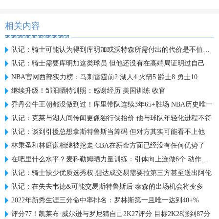
相关内容
队记：骑士可能认为得到库明加或沃特森所需付出的代价是不值得的
队记：骑士需要库明加这类球员 但他还没有在高端局证明过自己
NBA官网西部实力榜：马刺雷霆前2 湖人4 火箭5 爵士8 勇士10
继续升级！邹阳晒特训照：感谢经历 美国训练 收官
乔丹公牛王朝都没做到过！库里带队连续3年65+胜场 NBA历史唯一
队记：克莱与湖人间传闻更像独行侠抬价 他与球队年轻化进程不符
队记：谈到引援总想拿斯特鲁斯当筹码 但对方其实可能看不上他
林秉圣和林庭谦相继被挖走 CBA在薪金方面已经没有任何优势了
在吧里什么水平？麦科勒姆晒力量训练：引体向上连做6个 动作很稳
队记：骑士缺少优质选秀权 想达成交易需要拉第三方甚至送出阿伦
队记：在失去韦德&可能交易斯特鲁斯后 泰森的出场机会将变多
2022年新秀生涯三分命中率排名：罗林斯第一且唯一达到40+%
评分77！凯莱布·威尔逊与罗尼猜自己2K27评分 目标2K28涨到87分