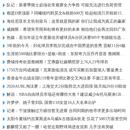
队记：新赛季骑士必须在常规赛全力争胜 可能无法进行负荷管理
都是D类顶薪？同曦续约郭昊文&税前600万 给赵柏清只开税前150万
海佐尼亚长文告别皇马：这里就是我的家 你们让我成为真正的赢家
威姆斯：希望朱芳雨和杜锋有更好的未来 相信他们会再次回归广东
热媒：若当年设立年度最佳关键球员&分区决赛MVP 韦德能当选吗？
3年前的今天：归化球员李凯尔完成在中国男篮的首秀 贡献11分6板
生涯前500场比赛得分+篮板+助攻：东契奇力压乔丹居首 詹姆斯第六
费城传奇欢迎詹姆斯！艾弗森社媒晒照穿上76人23号球衣
1750万合同成难题！克莱面临清洗 或可买断后加盟湖人/重返勇士
香港金牛出战全国U19青年篮球比赛交叉淘汰赛 不敌江苏肯帝亚U19
2026AUBL淘汰赛：上海交大2分险胜北大进四强 陈天灿29分10助攻
解说：NBA自由球员市场还有哪些大鱼？建议威少&托马斯来CBA试试
许梦伊、姚子萱归队 国青U18女篮16人大名单出炉
记者：宁波接触过方硕但暂无进展 合同到期的他寻求更多出场时间
太阳今夏续约吉莱斯皮&马威&古德温&狄龙 仅花了5083万薪资空间
麒麟臂又粗了一圈！哈登近期野球局进攻混剪 几乎没有突破