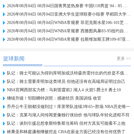
2026年08月04日 08月04日国青男篮热身赛 中国U18男篮 94 - 85 加拿大大卫·安篮球学院 集锦
2026年08月04日 08月04日亚洲大学生篮球联赛小组赛 早稻田大学 71 - 86 清华大学 集锦
2026年08月04日 08月04日WNBA常规赛 菲尼克斯水星106-101芝加哥天空 全场集锦
2026年08月04日 08月04日WNBA常规赛 西雅图风暴83-95纽约自由人 全场集锦
2026年08月04日 08月04日WNBA常规赛 拉斯维加斯王牌109-87亚特兰大梦想 全场集锦
篮球新闻
更多 >>
队记：骑士可能认为得到库明加或沃特森所需付出的代价是不值得的
队记：骑士需要库明加这类球员 但他还没有在高端局证明过自己
NBA官网西部实力榜：马刺雷霆前2 湖人4 火箭5 爵士8 勇士10
继续升级！邹阳晒特训照：感谢经历 美国训练 收官
乔丹公牛王朝都没做到过！库里带队连续3年65+胜场 NBA历史唯一
队记：克莱与湖人间传闻更像独行侠抬价 他与球队年轻化进程不符
队记：谈到引援总想拿斯特鲁斯当筹码 但对方其实可能看不上他
林秉圣和林庭谦相继被挖走 CBA在薪金方面已经没有任何优势了