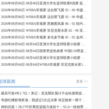
2026年08月06日 08月06日亚洲大学生篮球联赛8强赛 延世大学 67 - 72 政治大学 集锦
2026年08月06日 WNBA常规赛 达拉斯飞翼 92 - 96 华盛顿神秘人 全场集锦
2026年08月06日 WNBA常规赛 达拉斯飞翼 92 - 96 华盛顿神秘人 全场集锦
2026年08月06日 WNBA常规赛 西雅图风暴 86 - 92 纽约自由人 全场集锦
2026年08月06日 WNBA常规赛 菲尼克斯水星 82 - 96 亚特兰大梦想 全场集锦
2026年08月05日 WNBA常规赛 多伦多节奏 81 - 92 金州女武神 全场集锦
2026年08月04日 08月04日亚洲大学生篮球联赛小组赛 延世大学 82 - 83 北京大学 集锦
2026年08月04日 08月04日国青男篮热身赛 中国U18男篮 94 - 85 加拿大大卫·安篮球学院 集锦
2026年08月04日 08月04日亚洲大学生篮球联赛小组赛 早稻田大学 71 - 86 清华大学 集锦
2026年08月04日 08月04日WNBA常规赛 菲尼克斯水星106-101芝加哥天空 全场集锦
篮球新闻
更多 >>
最高可签4年2.7亿！美记：尼克斯队预计不会给唐斯提供全额顶薪
韦德吐槽新增奖项：我进过5次总决赛 肯定能拿一两个东决MVP
神的武器！2K27中距离投篮能力值前十：SGA一枝独秀 KD并列第三