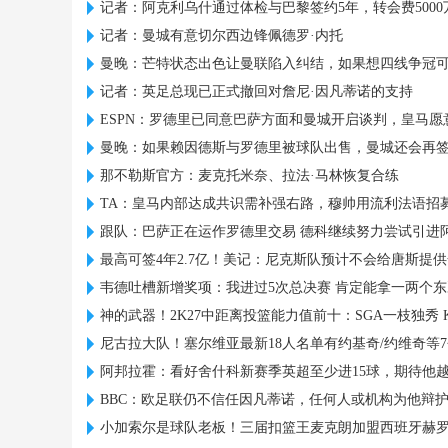
记者：阿克利乌什通过体检与巴黎签约5年，转会费5000
记者：曼城有意切尔西边锋佩德罗·内托
曼晚：芒特状态出色让曼联陷入纠结，如果想四线争冠
记者：英足总现已正式撤回对詹尼·因凡蒂诺的支持
ESPN：罗德里已同意巴萨方面和曼城开启谈判，皇马愿
曼晚：如果赖因德斯与罗德里被球队出售，曼城还会再
那不勒斯官方：麦克托米奈、拉法·马林恢复合练
TA：皇马内部达成共识需补强右路，穆帅用流利法语招
跟队：巴萨正在运作罗德里交易 德科继续努力尝试引进
最高可签4年2.7亿！美记：尼克斯队预计不会给唐斯提
韦德吐槽新增奖项：我进过5次总决赛 肯定能拿一两个东
神的武器！2K27中距离投篮能力值前十：SGA一枝独秀 
尼古拉大队！塞尔维亚最新18人名单有约基奇/约维奇等
阿邦拉霍：看好舍什科新赛季英超至少进15球，期待他
BBC：欧足联仍不信任因凡蒂诺，任何人或机构为他辩
小加索尔是球队老板！三届扣篮王麦克朗加盟西班牙赫