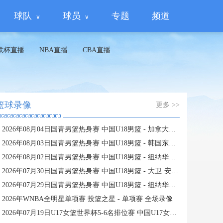
球队
球员
专题
频道
联杯直播
NBA直播
CBA直播
篮球录像
更多 >>
2026年08月04日国青男篮热身赛 中国U18男篮 - 加拿大大卫·安篮球学院 全场录像
2026年08月03日国青男篮热身赛 中国U18男篮 - 韩国东国大学 全场录像
2026年08月02日国青男篮热身赛 中国U18男篮 - 纽纳华丁闪电队 全场录像
2026年07月30日国青男篮热身赛 中国U18男篮 - 大卫·安篮球学院 全场录像
2026年07月29日国青男篮热身赛 中国U18男篮 - 纽纳华丁闪电队 全场录像
2026年WNBA全明星单项赛 投篮之星 - 单项赛 全场录像
2026年07月19日U17女篮世界杯5-6名排位赛 中国U17女篮 - 新西兰U17女篮 全场录像