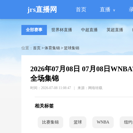
jrs直播网
首页
直播
全部赛事
世界杯直播
中超直播
英超直播
位置：
首页
>
体育集锦
>
篮球集锦
2026年07月08日 07月08日W
全场集锦
时间：2026-07-08 11:08:47
|
来源：网络转载
相关标签
比赛集锦
篮球
WNBA
纽约