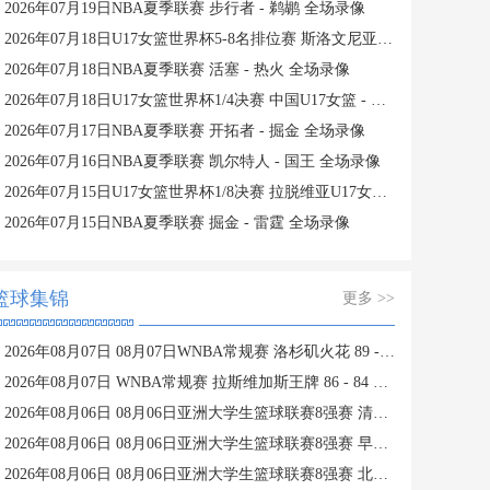
2026年07月19日NBA夏季联赛 步行者 - 鹈鹕 全场录像
2026年07月18日U17女篮世界杯5-8名排位赛 斯洛文尼亚U17女篮 - 中国U17女篮 全场录像
2026年07月18日NBA夏季联赛 活塞 - 热火 全场录像
2026年07月18日U17女篮世界杯1/4决赛 中国U17女篮 - 加拿大U17女篮 录像
2026年07月17日NBA夏季联赛 开拓者 - 掘金 全场录像
2026年07月16日NBA夏季联赛 凯尔特人 - 国王 全场录像
2026年07月15日U17女篮世界杯1/8决赛 拉脱维亚U17女篮 - 中国U17女篮 录像
2026年07月15日NBA夏季联赛 掘金 - 雷霆 全场录像
篮球集锦
更多 >>
2026年08月07日 08月07日WNBA常规赛 洛杉矶火花 89 - 82 明尼苏达山猫 全场集锦
2026年08月07日 WNBA常规赛 拉斯维加斯王牌 86 - 84 印第安纳狂热 全场集锦
2026年08月06日 08月06日亚洲大学生篮球联赛8强赛 清华大学 85 - 81 菲律宾大学 集锦
2026年08月06日 08月06日亚洲大学生篮球联赛8强赛 早稻田大学 78 - 71 高丽大学 集锦
2026年08月06日 08月06日亚洲大学生篮球联赛8强赛 北京大学 77 - 79 上海交通大学 集锦