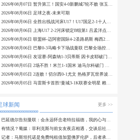
2026年08月07日 暂升第三！国安4-0新鹏城7轮不败 张玉宁传射达万双响法比奥破门
2026年08月06日 足球之夜-未来可期
2026年08月06日 全胜出线战河床U17！U17国足2-1十人药厂U17 赵松源登场1分钟传射
2026年08月06日 上海U17 2-2河床锁定B组第1 吕孟洋点射阿布力米破门 将战A组第2
2026年08月06日 联盟杯-迈阿密国际4-2圣路易斯 梅西2射1传 阿伦助攻戴帽
2026年08月06日 巴黎0-3马略卡下场战曼联 巴黎全场控球近6成+8射3正未果
2026年08月06日 友谊赛-阿森纳1-3贝蒂斯 因卡皮耶破门难救主 福纳尔斯1射2传
2026年08月05日 2场不胜！米兰1-1国米 迪马尔科破门 恩昆库造点+点射拉莫斯登场
2026年08月05日 2连败！切尔西0-1尤文 热格罗瓦世界波制胜穆德里克时隔614天复出
2026年08月05日 马雷斯卡首胜!曼城3-1K联赛全明星 赖因德斯努里破门塞梅尼奥助攻
足球新闻
更多 >>
巴延德尔告别曼联：会永远怀念老特拉福德，我的心与你们同在
有情况？葡媒：菲利克斯与前女友夜店相遇，交谈后社媒再次互关
记者：马斯坦托诺是免费纯租借加盟佛罗伦萨，后者承担全额薪水