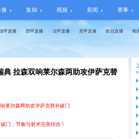
录像
集锦
视频
新闻
赛事
德甲直播
西甲直播
法甲直播
意甲直播
欧冠直播
欧
3-1瑞典 拉森双响莱尔森两助攻伊萨克替
森双响莱尔森两助攻伊萨克替补破门
射破门，节奏与射术完美结合！