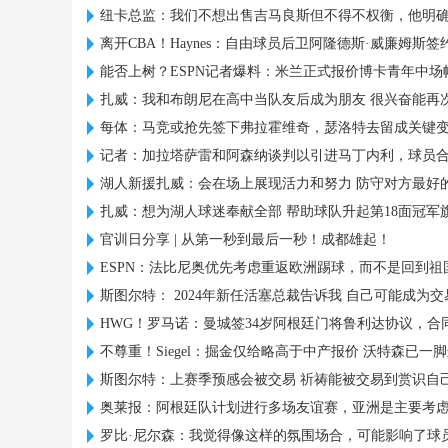
纽卡总监：我们不想出售吉马良斯但不得不权衡，他明
离开CBA！Haynes：自由球员后卫阿隆德斯·威廉姆斯签
能否上树？ESPN记者爆料：米兰正式报价博卡青年中场
扎威：我和布朗尼在高中当队友后成为朋友 很兴奋能再
每体：马竞或抢先签下弗拉霍维奇，瑟洛特去留成关键
记者：加拉塔萨雷和阿森纳谈判以引进马丁内利，球员
湖人新援扎威：会在场上展现活力和努力 防守对方最好
扎威：想为湖人球迷奉献全部 帮助球队升起第18面冠军
官训日分享 | 从第一秒到最后一秒！成都雄起！
ESPN：法比尼奥优先考虑重返欧洲踢球，而不是回到祖
斯图尔特： 2024年新任活塞总裁告诉我 自己可能成为
HWG！罗马诺：曼城签34岁阿根廷门将鲁利达协议，合同
不尊重！Siegel：掘金仅给略高于中产报价 沃特森已一
斯图尔特：上赛季预感会被交易 祈祷能被交易到赏识自
奥莱报：阿根廷队计划进行多场友谊赛，亚洲是主要考
罗比·尼尔森：我觉得像这样的氛围场合，可能影响了球