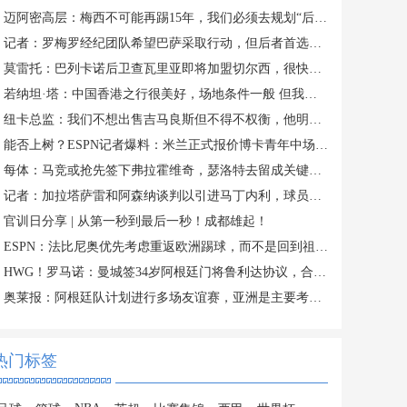
迈阿密高层：梅西不可能再踢15年，我们必须去规划“后梅西时代”
记者：罗梅罗经纪团队希望巴萨采取行动，但后者首选引进罗德里
莫雷托：巴列卡诺后卫查瓦里亚即将加盟切尔西，很快就会官方宣布
若纳坦·塔：中国香港之行很美好，场地条件一般 但我们踢得不错
纽卡总监：我们不想出售吉马良斯但不得不权衡，他明确说出了意愿
能否上树？ESPN记者爆料：米兰正式报价博卡青年中场帕雷德斯
每体：马竞或抢先签下弗拉霍维奇，瑟洛特去留成关键变量
记者：加拉塔萨雷和阿森纳谈判以引进马丁内利，球员合同明夏到期
官训日分享 | 从第一秒到最后一秒！成都雄起！
ESPN：法比尼奥优先考虑重返欧洲踢球，而不是回到祖国巴西
HWG！罗马诺：曼城签34岁阿根廷门将鲁利达协议，合同2+1
奥莱报：阿根廷队计划进行多场友谊赛，亚洲是主要考虑的目的地
热门标签