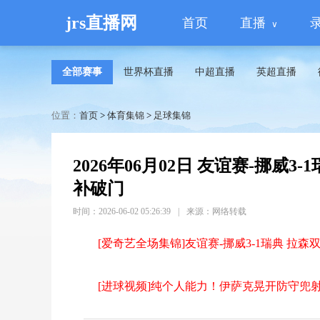
jrs直播网
首页
直播
全部赛事
世界杯直播
中超直播
英超直播
位置：
首页
>
体育集锦
>
足球集锦
2026年06月02日 友谊赛-挪威
补破门
时间：2026-06-02 05:26:39
|
来源：网络转载
[爱奇艺全场集锦]友谊赛-挪威3-1瑞典 拉
[进球视频]纯个人能力！伊萨克晃开防守兜