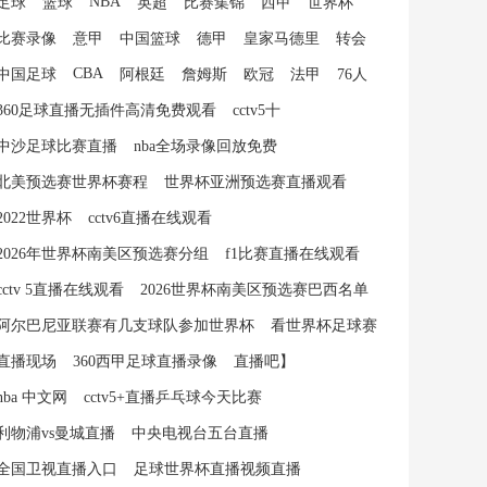
NBA
足球
篮球
英超
比赛集锦
西甲
世界杯
比赛录像
意甲
中国篮球
德甲
皇家马德里
转会
CBA
中国足球
阿根廷
詹姆斯
欧冠
法甲
76人
360足球直播无插件高清免费观看
cctv5十
中沙足球比赛直播
nba全场录像回放免费
北美预选赛世界杯赛程
世界杯亚洲预选赛直播观看
2022世界杯
cctv6直播在线观看
2026年世界杯南美区预选赛分组
f1比赛直播在线观看
cctv 5直播在线观看
2026世界杯南美区预选赛巴西名单
阿尔巴尼亚联赛有几支球队参加世界杯
看世界杯足球赛
直播现场
360西甲足球直播录像
直播吧】
nba 中文网
cctv5+直播乒乓球今天比赛
利物浦vs曼城直播
中央电视台五台直播
全国卫视直播入口
足球世界杯直播视频直播