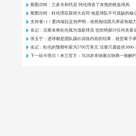
斯图尔特：兰多夫和托尼·阿伦缔造了灰熊的铁血球风
斯图尔特：杜伦理应获得大合同 他是球队不可或缺的核
支持者+1！委内瑞拉足协声明：依然相信因凡蒂诺有能力领
名记：活塞未将杜伦视为顶薪球员 也拒绝探讨任何先签
张玉宁：进球都是团队踢出训练内容的结果，祝贺蒋子
名记：杜伦的预期年薪为5700万美元 活塞只愿提供3000-3
下一站卡塔尔！米兰官方：与28岁本纳塞尔协商一致解