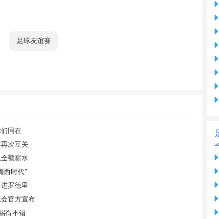
足球友谊赛
你们同在
媒再次互关
担全额薪水
梅西时代”
引进罗德里
就会官方宣布
踢得不错