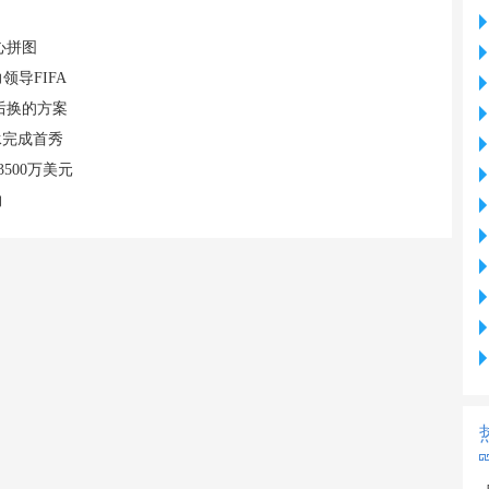
心拼图
导FIFA
后换的方案
承完成首秀
500万美元
约