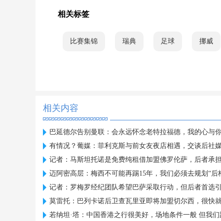
相关标签
比赛集锦
瑞典
足球
挪威
相关内容
巴延德尔告别曼联：会永远怀念老特拉福德，我的心与
有情况？葡媒：菲利克斯与前女友夜店相遇，交谈后社
记者：马斯坦托诺是免费纯租借加盟佛罗伦萨，后者承
迈阿密高层：梅西不可能再踢15年，我们必须去规划“后
记者：罗梅罗经纪团队希望巴萨采取行动，但后者首选
莫雷托：巴列卡诺后卫查瓦里亚即将加盟切尔西，很快
若纳坦·塔：中国香港之行很美好，场地条件一般 但我们