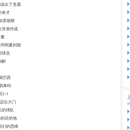
确说出了意愿
约奇才
帕雷德斯
次并肩作战
变量
合同明夏到期
的球员
旗帜
国巴西
交易筹码
2+1
脚迈出大门
己的球队
虑的目的地
员们的思绪