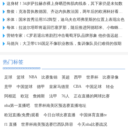
这身材！34岁萨拉赫赤裸上身晒恐怖肌肉线条，其下家仍是未知数
詹俊：克洛普执教德国、齐达内执教法国，两年后的欧洲杯好看了！
米体：国米首秀沿用352阵型，迪乌夫在邓弗里斯的位置上表现出色
每体：拉波尔塔即将返回巴塞罗那，随后推进阿德耶米、小蜘蛛转会
营销专家：C罗若退出将剧烈冲击葡萄牙队品牌形象 他价值远超全队
马德兴：大卫带U16国足不像职业教练，集训像队员们难得的假期
热门标签
NBA
足球
篮球
比赛集锦
英超
西甲
世界杯
比赛录像
CBA
意甲
中国篮球
德甲
皇家马德里
中国足球
转会
阿根廷
欧冠
詹姆斯
法甲
76人
正在直播的网球比赛
nba第一直播吧
世界杯南美区预选赛直播地址
欧冠直播(免费)观看
今日台球比赛直播
中国体育直播tv
f1 直播
世界杯南美预选赛巴西队阵容
今天nba比赛战况