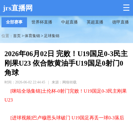
☰
jrs直播网
全部赛事
世界杯直播
中超直播
英超直播
德甲直播
位置：
首页
>
体育集锦
>
足球集锦
2026年06月02日 完败！U19国足0-3民主
刚果U23 依合散黄油手U19国足0射门0
角球
时间：2026-06-02 22:44:45
|
来源：网络转载
[咪咕全场集锦]土伦杯-0射门完败！U19国足0-3民主刚果
U23
[进球视频]巴卢穆恩头球破门 U19国足再丢一球0-3落后