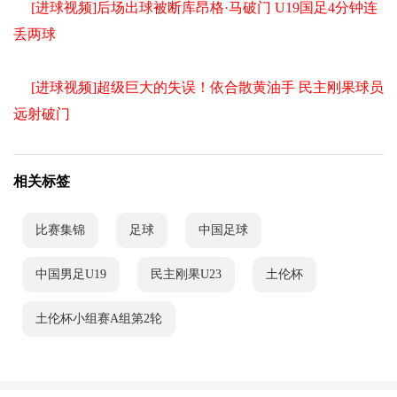
[进球视频]后场出球被断库昂格·马破门 U19国足4分钟连
丢两球
[进球视频]超级巨大的失误！依合散黄油手 民主刚果球员
远射破门
相关标签
比赛集锦
足球
中国足球
中国男足U19
民主刚果U23
土伦杯
土伦杯小组赛A组第2轮