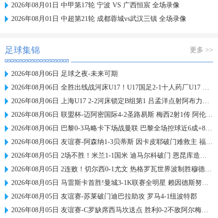
2026年08月01日 中甲第17轮 宁波 VS 广西恒宸 全场录像
2026年08月01日 中超第21轮 成都蓉城vs武汉三镇 全场录像
足球集锦
更多 >>
2026年08月06日 足球之夜-未来可期
2026年08月06日 全胜出线战河床U17！U17国足2-1十人药厂U17 赵松源登场1分钟传射
2026年08月06日 上海U17 2-2河床锁定B组第1 吕孟洋点射阿布力米破门 将战A组第2
2026年08月06日 联盟杯-迈阿密国际4-2圣路易斯 梅西2射1传 阿伦助攻戴帽
2026年08月06日 巴黎0-3马略卡下场战曼联 巴黎全场控球近6成+8射3正未果
2026年08月06日 友谊赛-阿森纳1-3贝蒂斯 因卡皮耶破门难救主 福纳尔斯1射2传
2026年08月05日 2场不胜！米兰1-1国米 迪马尔科破门 恩昆库造点+点射拉莫斯登场
2026年08月05日 2连败！切尔西0-1尤文 热格罗瓦世界波制胜穆德里克时隔614天复出
2026年08月05日 马雷斯卡首胜!曼城3-1K联赛全明星 赖因德斯努里破门塞梅尼奥助攻
2026年08月05日 友谊赛-苏莱破门迪巴拉助攻 罗马4-1纽波特郡
2026年08月05日 友谊赛-C罗缺席西马坎送点 胜利0-2不敌阿尔梅里亚