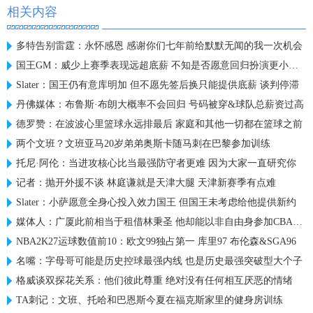
相关内容
多特告别雷霆：永怀感恩 感谢你们七年前给默默无闻的我一次机会
国王GM：威少上赛季表现远超底薪 不知是否愿意回归扮演更小角色
Slater：国王仍有意库明加 但不愿先签后换只能提供底薪 谈判停滞
丹佛媒体：布鲁斯·布朗大概率不会回归 号码被穿&球队总薪资过高
德罗赞：在波波心里篮球永远排最后 家庭和其他一切都在篮球之前
两个文班？文班亚马20岁弟弟奥斯卡随马刺在巴黎参加训练
托尼·阿伦：当进攻核心比当最强防守者更难 因为大家一直研究你
记者：抛开外援不谈 林庭谦就是天津大腿 天津新赛季有点难
Slater：小萨愿意全身心投入效力国王 但国王未考虑给他提供新约
媒体人：广厦此前相当于租借林秉圣 他却能以非自由身参加CBA选秀
NBA2K27运球数值前10：欧文99独占第一 库里97 布伦森&SGA96
名嘴：字母哥可能是历史控球最强内线 也是历史最强突破型大个子
格威谈双探花关系：他们彼此尊重 绝对没有任何相互厌恶的情绪
TA刺记：文班、托哈和巴恩斯今夏在福克斯家里的健身房训练