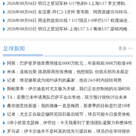
2026年08月04日 明日之星冠军杯-U17热刺0-1上海U17 李文博制胜球
2026年08月04日 友谊赛-拜仁2-1济州 查韦斯、阿西莫建功马特乌斯彩虹过人送助攻
2026年08月04日 两连胜提前出线！U17国足1-0毕巴U17 程晟涵连场破门赵松源中楣
2026年08月03日 明日之星冠军杯-上海U17 3-3 葡体U17 梁锦鸿梅开二度
足球新闻
更多 >>
阿斯：巴萨签罗德里费用接近6000万欧元，年薪税前3000万欧签4年
米体：道格拉斯·路易斯再拒埃弗顿，他想留队 但俱乐部尚未敲定
记者：维尼修斯成为续约谈判的赢家，他在24小时内扭转局势
斯帕莱蒂：伊尔迪兹对尤文极为关键，我们正在控制他的出场时间
TA：若费兰未申请离队巴萨不会出售他，双方预计很快讨论未来
桑坦德竞技新援：我的偶像一直是梅西，新赛季的目标是打进10球
记者：尤文正在敲定穆阿尼回归最后细节，球员可能今日接受体检
1球小胜雷克瑟姆，伊劳拉：今天我看到了更强团队凝聚力和整体性
罗马诺：伊卡尔迪并不是科莫的优先引援目标，球员仍在等待报价