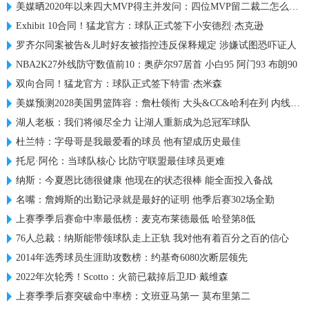
美媒晒2020年以来四大MVP得主并发问：四位MVP留二裁二怎么选？
Exhibit 10合同！猛龙官方：球队正式签下小安德烈·杰克逊
罗齐尔同案被告&儿时好友被指控违反保释规定 涉嫌试图恐吓证人
NBA2K27外线防守数值前10：奥萨尔97居首 小白95 阿门93 布朗90
双向合同！猛龙官方：球队正式签下特雷·杰米森
美媒预测2028美国男篮阵容：詹杜领衔 大头&CC&哈利在列 内线热巴
湖人老板：我们将倾尽全力 让湖人重新成为总冠军球队
杜兰特：字母哥是我最爱看的球员 他有望成历史最佳
托尼·阿伦：当球队核心 比防守联盟最佳球员更难
纳斯：今夏恩比德很健康 他现在的状态很棒 能全面投入备战
名嘴：詹姆斯的出勤记录就是最好的证明 他季后赛302场全勤
上赛季季后赛命中率最低榜：麦克布莱德最低 哈登第8低
76人总裁：纳斯能带领球队走上正轨 我对他有着百分之百的信心
2014年选秀球员生涯助攻数榜：约基奇6080次断层领先
2022年次轮秀！Scotto：火箭已裁掉后卫JD·戴维森
上赛季季后赛突破命中率榜：文班亚马第一 莫布里第二