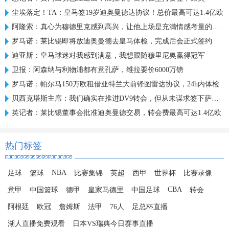
尘埃落定！TA：皇马签19岁迪奥曼德达协议！总价最高可达1.4亿欧
阿隆索：真心为穆德里克感到高兴，让他上场是充满情感考量的决定
罗马诺：莱比锡即将放迪奥曼德去皇马体检，完成后会正式签约
迪亚斯：皇马球迷对我感到满意，我想跟随穆里尼奥赢得冠军
卫报：阿森纳与利物浦都有意孔萨，维拉要价6000万镑
罗马诺：帕尔马150万欧租借亚特兰大前锋图雷达协议，24h内体检
贝西克塔斯主席：我们确实在推进DV9转会，但从未谋求签下萨拉赫
英记者：莱比锡董事会批准迪奥曼德交易，转会费最高可达1.4亿欧
热门标签
NBA
足球
篮球
比赛集锦
英超
西甲
世界杯
比赛录像
CBA
意甲
中国篮球
德甲
皇家马德里
中国足球
转会
阿根廷
欧冠
詹姆斯
法甲
76人
足总杯直播
湖人直播免费观看
日本VS瑞典今日赛事直播