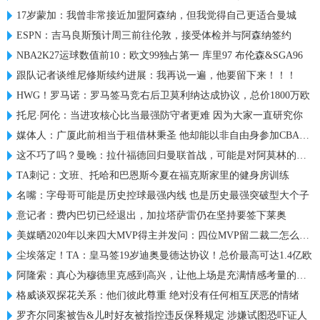
17岁蒙加：我曾非常接近加盟阿森纳，但我觉得自己更适合曼城
ESPN：吉马良斯预计周三前往伦敦，接受体检并与阿森纳签约
NBA2K27运球数值前10：欧文99独占第一 库里97 布伦森&SGA96
跟队记者谈维尼修斯续约进展：我再说一遍，他要留下来！！！
HWG！罗马诺：罗马签马竞右后卫莫利纳达成协议，总价1800万欧
托尼·阿伦：当进攻核心比当最强防守者更难 因为大家一直研究你
媒体人：广厦此前相当于租借林秉圣 他却能以非自由身参加CBA选秀
这不巧了吗？曼晚：拉什福德回归曼联首战，可能是对阿莫林的米兰
TA刺记：文班、托哈和巴恩斯今夏在福克斯家里的健身房训练
名嘴：字母哥可能是历史控球最强内线 也是历史最强突破型大个子
意记者：费内巴切已经退出，加拉塔萨雷仍在坚持要签下莱奥
美媒晒2020年以来四大MVP得主并发问：四位MVP留二裁二怎么选？
尘埃落定！TA：皇马签19岁迪奥曼德达协议！总价最高可达1.4亿欧
阿隆索：真心为穆德里克感到高兴，让他上场是充满情感考量的决定
格威谈双探花关系：他们彼此尊重 绝对没有任何相互厌恶的情绪
罗齐尔同案被告&儿时好友被指控违反保释规定 涉嫌试图恐吓证人