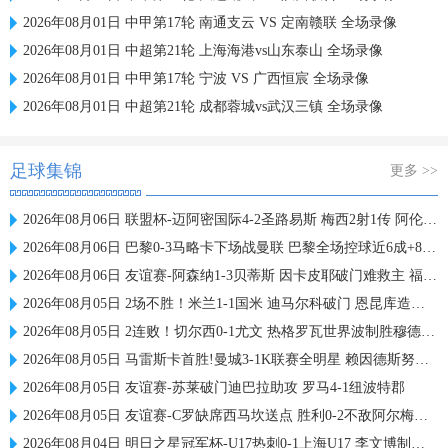
2026年08月01日 中甲第17轮 南通支云 VS 定南赣联 全场录像
2026年08月01日 中超第21轮 上海海港vs山东泰山 全场录像
2026年08月01日 中甲第17轮 宁波 VS 广西恒宸 全场录像
2026年08月01日 中超第21轮 成都蓉城vs武汉三镇 全场录像
足球集锦
更多 >>
2026年08月06日 联盟杯-迈阿密国际4-2圣路易斯 梅西2射1传 阿伦助攻戴帽
2026年08月06日 巴黎0-3马略卡下场战曼联 巴黎全场控球近6成+8射3正未果
2026年08月06日 友谊赛-阿森纳1-3贝蒂斯 因卡皮耶破门难救主 福纳尔斯1射2传
2026年08月05日 2场不胜！米兰1-1国米 迪马尔科破门 恩昆库造点+点射拉莫斯登场
2026年08月05日 2连败！切尔西0-1尤文 热格罗瓦世界波制胜穆德里克时隔614天复出
2026年08月05日 马雷斯卡首胜!曼城3-1K联赛全明星 赖因德斯努里破门塞梅尼奥助攻
2026年08月05日 友谊赛-苏莱破门迪巴拉助攻 罗马4-1纽波特郡
2026年08月05日 友谊赛-C罗缺席西马坎送点 胜利0-2不敌阿尔梅里亚
2026年08月04日 明日之星冠军杯-U17热刺0-1上海U17 李文博制胜球