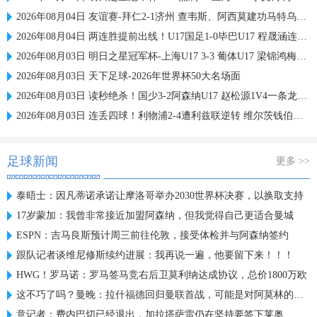
2026年08月04日 友谊赛-拜仁2-1济州 查韦斯、阿西莫建功马特乌斯彩虹过人送助攻
2026年08月04日 两连胜提前出线！U17国足1-0毕巴U17 程晟涵连场破门赵松源中楣
2026年08月03日 明日之星冠军杯-上海U17 3-3 葡体U17 梁锦鸿梅开二度
2026年08月03日 天下足球-2026年世界杯50大名场面
2026年08月03日 读秒绝杀！国少3-2阿森纳U17 赵松源1V4一条龙+造乌龙 程晟涵绝杀
2026年08月03日 连丢四球！利物浦2-4遭利兹联逆转 维尔茨钱伯斯破门凯尔凯兹失误
足球新闻
更多 >>
泰晤士：因凡蒂诺承诺让摩洛哥举办2030世界杯决赛，以换取支持
17岁蒙加：我曾非常接近加盟阿森纳，但我觉得自己更适合曼城
ESPN：吉马良斯预计周三前往伦敦，接受体检并与阿森纳签约
跟队记者谈维尼修斯续约进展：我再说一遍，他要留下来！！！
HWG！罗马诺：罗马签马竞右后卫莫利纳达成协议，总价1800万欧
这不巧了吗？曼晚：拉什福德回归曼联首战，可能是对阿莫林的米兰
意记者：费内巴切已经退出，加拉塔萨雷仍在坚持要签下莱奥