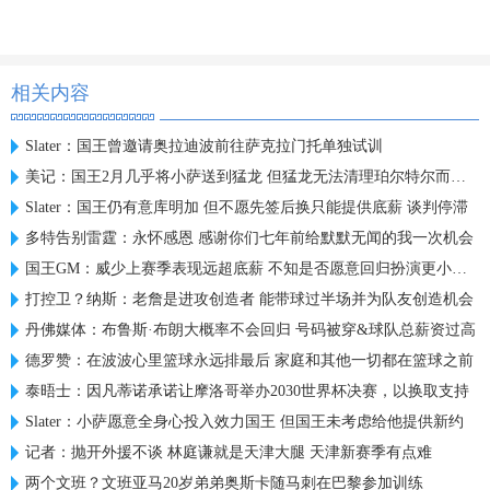
相关内容
Slater：国王曾邀请奥拉迪波前往萨克拉门托单独试训
美记：国王2月几乎将小萨送到猛龙 但猛龙无法清理珀尔特尔而告吹
Slater：国王仍有意库明加 但不愿先签后换只能提供底薪 谈判停滞
多特告别雷霆：永怀感恩 感谢你们七年前给默默无闻的我一次机会
国王GM：威少上赛季表现远超底薪 不知是否愿意回归扮演更小角色
打控卫？纳斯：老詹是进攻创造者 能带球过半场并为队友创造机会
丹佛媒体：布鲁斯·布朗大概率不会回归 号码被穿&球队总薪资过高
德罗赞：在波波心里篮球永远排最后 家庭和其他一切都在篮球之前
泰晤士：因凡蒂诺承诺让摩洛哥举办2030世界杯决赛，以换取支持
Slater：小萨愿意全身心投入效力国王 但国王未考虑给他提供新约
记者：抛开外援不谈 林庭谦就是天津大腿 天津新赛季有点难
两个文班？文班亚马20岁弟弟奥斯卡随马刺在巴黎参加训练