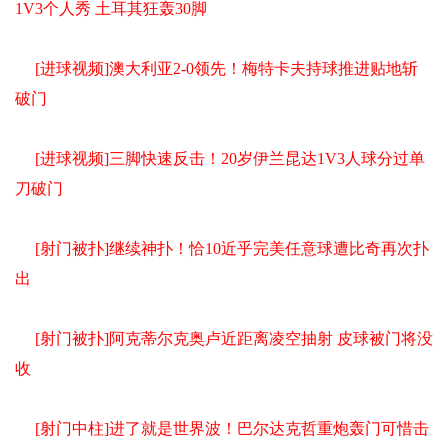
1V3个人秀 土耳其狂轰30脚
[进球视频]澳大利亚2-0领先！梅特卡夫持球推进贴地斩
破门
[进球视频]三脚快速反击！20岁伊兰昆达1V3人球分过单
刀破门
[射门被扑]继续神扑！恰10近乎完美任意球遭比奇再次扑
出
[射门被扑]阿克蒂尔克奥卢近距离凌空抽射 皮球被门将没
收
[射门中柱]进了就是世界波！巴尔达克哲重炮轰门可惜击