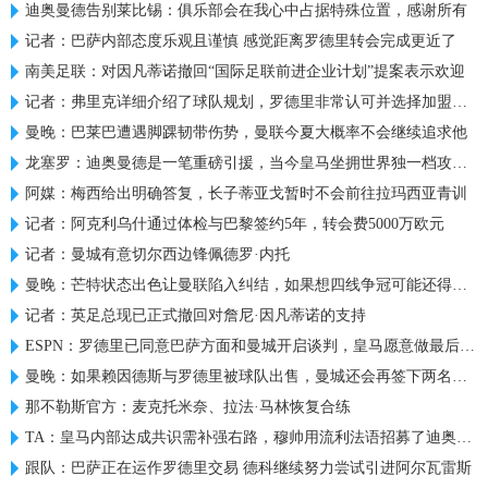
迪奥曼德告别莱比锡：俱乐部会在我心中占据特殊位置，感谢所有
记者：巴萨内部态度乐观且谨慎 感觉距离罗德里转会完成更近了
南美足联：对因凡蒂诺撤回“国际足联前进企业计划”提案表示欢迎
记者：弗里克详细介绍了球队规划，罗德里非常认可并选择加盟巴萨
曼晚：巴莱巴遭遇脚踝韧带伤势，曼联今夏大概率不会继续追求他
龙塞罗：迪奥曼德是一笔重磅引援，当今皇马坐拥世界独一档攻击线
阿媒：梅西给出明确答复，长子蒂亚戈暂时不会前往拉玛西亚青训
记者：阿克利乌什通过体检与巴黎签约5年，转会费5000万欧元
记者：曼城有意切尔西边锋佩德罗·内托
曼晚：芒特状态出色让曼联陷入纠结，如果想四线争冠可能还得买人
记者：英足总现已正式撤回对詹尼·因凡蒂诺的支持
ESPN：罗德里已同意巴萨方面和曼城开启谈判，皇马愿意做最后尝试
曼晚：如果赖因德斯与罗德里被球队出售，曼城还会再签下两名中场
那不勒斯官方：麦克托米奈、拉法·马林恢复合练
TA：皇马内部达成共识需补强右路，穆帅用流利法语招募了迪奥曼德
跟队：巴萨正在运作罗德里交易 德科继续努力尝试引进阿尔瓦雷斯