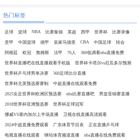
热门标签
NBA
足球
篮球
比赛集锦
英超
西甲
世界杯
比赛录像
CBA
意甲
中国篮球
德甲
皇家马德里
中国足球
转会
阿根廷
欧冠
詹姆斯
法甲
76人
360低调看nba直播免费
世界杯直播吧在线直播观看手机版
世界杯卡塔尔vs厄瓜多尔预测
世界杯乒乓球男单决赛
360足球比分直播
世界杯北美预选赛赛制
中超直播在线观看免费
2025女足世界杯欧洲区预选赛
nba比赛直播吧
男篮亚锦赛直播
2018世界杯亚洲预选赛
世界杯足球冠军
挪威VS塞内加尔上半场直播
卫视在线直播高清观看
2024中超直播免费观看
广东体育节目表
正在直播乒乓球
电视直播在线观看
咪咕体育频道直播
nba直播在线免费观看