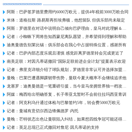
阿斯：巴萨签罗德里费用约6000万欧元，提供4年税前3000万欧合同
米体：道格拉斯·路易斯再拒埃弗顿，他想留队 但俱乐部尚未敲定
阿斯：罗德里在对话中说明自己倾向巴萨理由，皇马对此理解＆祝好
记者：小蜘蛛下周将告知西蒙尼离队愿望，并希望得到理解和帮助
迪奥曼德告别莱比锡：俱乐部会在我心中占据特殊位置，感谢所有
记者：巴萨内部态度乐观且谨慎 感觉距离罗德里转会完成更近了
南美足联：对因凡蒂诺撤回“国际足联前进企业计划”提案表示欢迎
记者：弗里克详细介绍了球队规划，罗德里非常认可并选择加盟巴萨
曼晚：巴莱巴遭遇脚踝韧带伤势，曼联今夏大概率不会继续追求他
龙塞罗：迪奥曼德是一笔重磅引援，当今皇马坐拥世界独一档攻击线
阿媒：梅西给出明确答复，长子蒂亚戈暂时不会前往拉玛西亚青训
记者：阿克利乌什通过体检与巴黎签约5年，转会费5000万欧元
记者：曼城有意切尔西边锋佩德罗·内托
曼晚：芒特状态出色让曼联陷入纠结，如果想四线争冠可能还得买人
记者：英足总现已正式撤回对詹尼·因凡蒂诺的支持