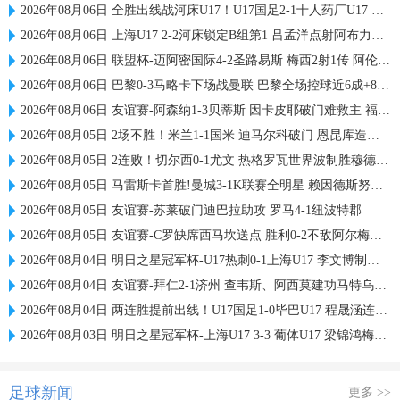
2026年08月06日 全胜出线战河床U17！U17国足2-1十人药厂U17 赵松源登场1分钟传射
2026年08月06日 上海U17 2-2河床锁定B组第1 吕孟洋点射阿布力米破门 将战A组第2
2026年08月06日 联盟杯-迈阿密国际4-2圣路易斯 梅西2射1传 阿伦助攻戴帽
2026年08月06日 巴黎0-3马略卡下场战曼联 巴黎全场控球近6成+8射3正未果
2026年08月06日 友谊赛-阿森纳1-3贝蒂斯 因卡皮耶破门难救主 福纳尔斯1射2传
2026年08月05日 2场不胜！米兰1-1国米 迪马尔科破门 恩昆库造点+点射拉莫斯登场
2026年08月05日 2连败！切尔西0-1尤文 热格罗瓦世界波制胜穆德里克时隔614天复出
2026年08月05日 马雷斯卡首胜!曼城3-1K联赛全明星 赖因德斯努里破门塞梅尼奥助攻
2026年08月05日 友谊赛-苏莱破门迪巴拉助攻 罗马4-1纽波特郡
2026年08月05日 友谊赛-C罗缺席西马坎送点 胜利0-2不敌阿尔梅里亚
2026年08月04日 明日之星冠军杯-U17热刺0-1上海U17 李文博制胜球
2026年08月04日 友谊赛-拜仁2-1济州 查韦斯、阿西莫建功马特乌斯彩虹过人送助攻
2026年08月04日 两连胜提前出线！U17国足1-0毕巴U17 程晟涵连场破门赵松源中楣
2026年08月03日 明日之星冠军杯-上海U17 3-3 葡体U17 梁锦鸿梅开二度
足球新闻
更多 >>