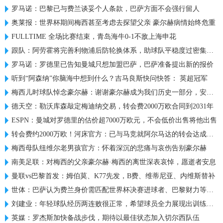
罗马诺：巴黎已与费兰谈妥个人条款，巴萨方面不会强行留人
奥莱报：世界杯期间梅西甚至考虑去探望父亲 豪尔赫病情始终危重
FULLTIME 全场比赛结束，青岛海牛0-1不敌上海申花
跟队：阿劳霍将完善利物浦后防轮换体系，助球队平稳度过密集赛程
罗马诺：罗德里已告知曼城只想加盟巴萨，巴萨准备提出新的报价
听到“阿森纳”你脑海中想到什么？吉马良斯快问快答： 英超冠军
梅西儿时球队悼念豪尔赫：谢谢豪尔赫成为我们历史一部分，安息吧
德天空：勒沃库森敲定梅迪纳交易，转会费2000万欧合同到2031年
ESPN：曼城对罗德里的估价超7000万欧元，不会低价出售将他出售
转会费约2000万欧！河床官方：已与马竞就阿尔马达的转会达成协议
梅西母队纽维尔老男孩官方：怀着深沉的悲痛与哀伤告别豪尔赫
南美足联：对梅西的父亲豪尔赫·梅西的离世深表哀悼，愿逝者安息
曼联vs巴黎首发：姆伯莫、K77先发，B费、维蒂尼亚、内维斯替补
世体：巴萨认为费兰身价需匹配世界杯决赛进球者、巴黎财力等条件
刘建业：年轻球队经历两连败很正常，希望球员全力展现出训练内容
英媒：罗杰斯加快备战步伐，期待以最佳状态加入切尔西队伍