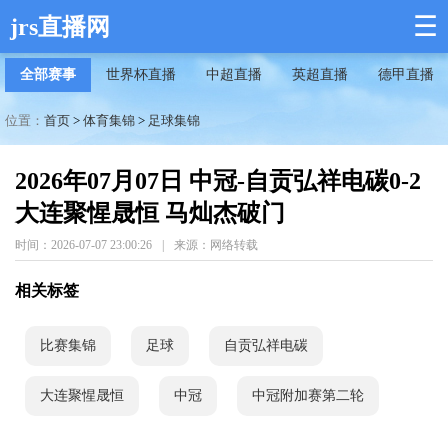
☰
jrs直播网
全部赛事
世界杯直播
中超直播
英超直播
德甲直播
位置：
首页
>
体育集锦
>
足球集锦
2026年07月07日 中冠-自贡弘祥电碳0-2
大连聚惺晟恒 马灿杰破门
时间：2026-07-07 23:00:26
|
来源：网络转载
相关标签
比赛集锦
足球
自贡弘祥电碳
大连聚惺晟恒
中冠
中冠附加赛第二轮