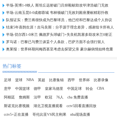
半场-英博1-0铁人 斯坦丘远射破门吕焯毅献助攻毕津浩破门无效
半场-云南玉昆0-0成都蓉城 韦林顿破门无效刘殿座屡献精彩扑救
队报证实：费兰将很快成为巴黎球员，他已经和巴黎达成个人协议
结束5年喜鹊生涯！吉马良斯：分手源于理念差异，感谢纽卡所有人
半场-切尔西1-0米兰 佩德罗头球破门+失良机凯塞多助攻米兰0射正
罗马诺：巴黎已与费兰谈妥个人条款，巴萨方面不会强行留人
奥莱报：世界杯期间梅西甚至考虑去探望父亲 豪尔赫病情始终危重
热门标签
NBA
足球
篮球
英超
比赛集锦
西甲
世界杯
比赛录像
CBA
意甲
中国篮球
德甲
皇家马德里
中国足球
转会
阿根廷
詹姆斯
法甲
欧冠
76人
cba 免费直播
斯诺克比赛视频
湖北卫视直播观看
cctv5回看直播回放
cctv5+正在直播
哥伦比亚VS民主刚果
nba现场直播