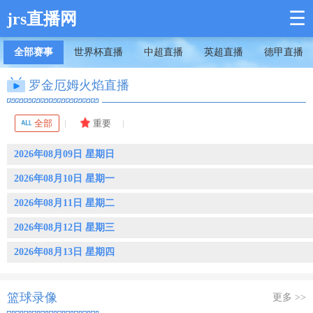
☰
jrs直播网
全部赛事
世界杯直播
中超直播
英超直播
德甲直播
罗金厄姆火焰直播
全部
重要
2026年08月09日 星期日
2026年08月10日 星期一
2026年08月11日 星期二
2026年08月12日 星期三
2026年08月13日 星期四
篮球录像
更多 >>