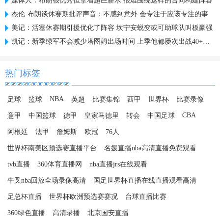
媒体人：布朗很优秀但拿着超巨薪水 很难围绕这样的合同构建阵容
杰伦·布朗谈休赛期批评声音：不感到意外 会专注于应该专注的事
美记：活塞休赛期引援优化了阵容 坎宁安蜕变或可助球队叫板豪强
凯记：新季绿军不会减少塔图姆出场时间 上季他都屡次出战40+分钟
热门标签
NBA
足球
篮球
英超
比赛集锦
西甲
世界杯
比赛录像
CBA
意甲
中国篮球
德甲
皇家马德里
转会
中国足球
阿根廷
法甲
詹姆斯
欧冠
76人
世界杯南美区预选赛直播平台
名媛直播nba高清直播免费观看
tvb直播
360体育直播网
nba直播jrs在线观看
牛叉nba回放全场录像高清
国足世界杯直播在线直播观看高清
足总杯直播
世界杯欧洲预选赛赛况
台球直播比赛
360绿色直播
高清录播
北京国安直播