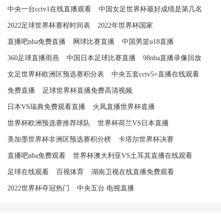
中央一台cctv1在线直播观看
中国女足世界杯最好成绩是第几名
2022足球世界杯赛程时间表
2022年世界杯国家
直播吧nba免费直播
网球比赛直播
中国男篮u18直播
360足球直播雨燕
中国日本足球比赛直播
98nba直播录像回放
女足世界杯欧洲区预选赛积分表
中央五套cctv5+直播在线观看
免费直播
足球世界杯直播免费高清视频
日本VS瑞典免费观看直播
火凤直播世界杯直播
世界杯欧洲预选赛推荐球队
世界杯荷兰VS日本直播
美加墨世界杯非洲区预选赛积分榜
卡塔尔世界杯决赛
直播吧nba免费观看
世界杯澳大利亚VS土耳其直播在线观看
足球在线观看
百视体育
湖南卫视在线直播免费观看
2022世界杯夺冠热门
中央五台 电视直播