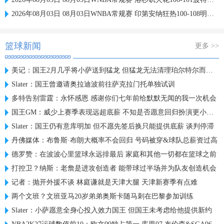
2026年08月03日 08月03日WNBA常规赛 印第安纳狂热100-108明尼苏达山猫 全场集锦
篮球新闻
更多 >>
美记：国王2月几乎将小萨送到猛龙 但猛龙无法清理珀尔特尔而告吹
Slater：国王曾邀请奥拉迪波前往萨克拉门托单独试训
多特告别雷霆：永怀感恩 感谢你们七年前给默默无闻的我一次机会
国王GM：威少上赛季表现远超底薪 不知是否愿意回归扮演更小角色
Slater：国王仍有意库明加 但不愿先签后换只能提供底薪 谈判停滞
丹佛媒体：布鲁斯·布朗大概率不会回归 号码被穿&球队总薪资过高
德罗赞：在波波心里篮球永远排最后 家庭和其他一切都在篮球之前
打控卫？纳斯：老詹是进攻创造者 能带球过半场并为队友创造机会
记者：抛开外援不谈 林庭谦就是天津大腿 天津新赛季有点难
两个文班？文班亚马20岁弟弟奥斯卡随马刺在巴黎参加训练
Slater：小萨愿意全身心投入效力国王 但国王未考虑给他提供新约