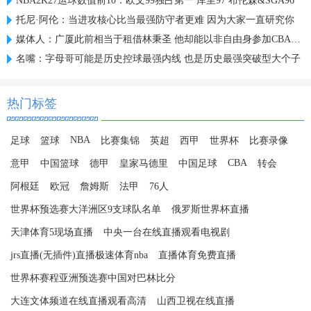
NBA2K27运球数值前10：欧文99独占第一 库里97 布伦森&SGA96
托尼·阿伦：当进攻核心比当最强防守者更难 因为大家一直研究你
媒体人：广厦此前相当于租借林秉圣 他却能以非自由身参加CBA选秀
名嘴：字母哥可能是历史控球最强内线 也是历史最强突破型大个子
热门标签
NBA
足球
篮球
比赛集锦
英超
西甲
世界杯
比赛录像
CBA
意甲
中国篮球
德甲
皇家马德里
中国足球
转会
阿根廷
欧冠
詹姆斯
法甲
76人
世界杯预选赛大洋洲区9支球队名单
俄罗斯世界杯直播
天津体育5现场直播
中央一台在线直播观看电视剧
jrs直播(无插件)直播极速体育nba
直播体育免费直播
世界杯赛程亚洲预选赛中国对巴林比分
大连文体频道在线直播观看高清
山西卫视在线直播