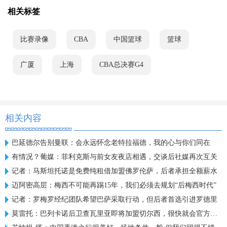
相关标签
比赛录像
CBA
中国篮球
篮球
广厦
上海
CBA总决赛G4
相关内容
巴延德尔告别曼联：会永远怀念老特拉福德，我的心与你们同在
有情况？葡媒：菲利克斯与前女友夜店相遇，交谈后社媒再次互关
记者：马斯坦托诺是免费纯租借加盟佛罗伦萨，后者承担全额薪水
迈阿密高层：梅西不可能再踢15年，我们必须去规划“后梅西时代”
记者：罗梅罗经纪团队希望巴萨采取行动，但后者首选引进罗德里
莫雷托：巴列卡诺后卫查瓦里亚即将加盟切尔西，很快就会官方宣布