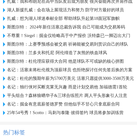
扎威：我和布朗尼在高中当队友后成为朋友 很兴奋能再次并肩作战
湖人新援扎威：会在场上展现活力和努力 防守对方最好的球员
扎威：想为湖人球迷奉献全部 帮助球队升起第18面冠军旗帜
斯图尔特： 2024年新任活塞总裁告诉我 自己可能成为交易筹码
不尊重！Siegel：掘金仅给略高于中产报价 沃特森已一脚迈出大门
斯图尔特：上赛季预感会被交易 祈祷能被交易到赏识自己的球队
斯图尔特：兰多夫和托尼·阿伦缔造了灰熊的铁血球风
斯图尔特：杜伦理应获得大合同 他是球队不可或缺的核心拼图
名记：活塞未将杜伦视为顶薪球员 也拒绝探讨任何先签后换的方案
名记：杜伦的预期年薪为5700万美元 活塞只愿提供3000-3500万美元
名记：独行侠对买断克莱无兴趣 而是计划交易他 加福德需1首轮
平头组合？森林狼晒华子&三球合练照片 两人平头形象引人注意
名记：掘金有意底薪签德罗赞 但他似乎不甘心只拿底薪合同
25年54号秀！Scotto：马刺与泰隆·彼得签约 球员将参加训练营
热门标签