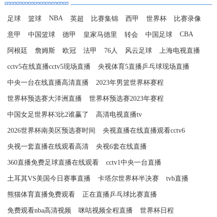
NBA
足球
篮球
英超
比赛集锦
西甲
世界杯
比赛录像
CBA
意甲
中国篮球
德甲
皇家马德里
转会
中国足球
阿根廷
詹姆斯
欧冠
法甲
76人
风云足球
上海电视直播
cctv5在线直播cctv5现场直播
央视体育5直播乒乓球现场直播
中央一台在线直播高清直播
2023年男篮世界杯赛程
世界杯预选赛大洋洲直播
世界杯预选赛2023年赛程
中国女足世界杯3比2谁赢了
高清电视直播tv
2026世界杯南美区预选赛时间
央视直播在线直播观看cctv6
央视一套直播在线观看高清
央视6套在线直播
360直播免费足球直播在线观看
cctv1中央一台直播
土耳其VS美国今日赛事直播
卡塔尔世界杯半决赛
tvb直播
熊猫体育直播免费观看
正在直播乒乓球比赛直播
免费观看nba高清视频
咪咕视频全程直播
世界杯日程