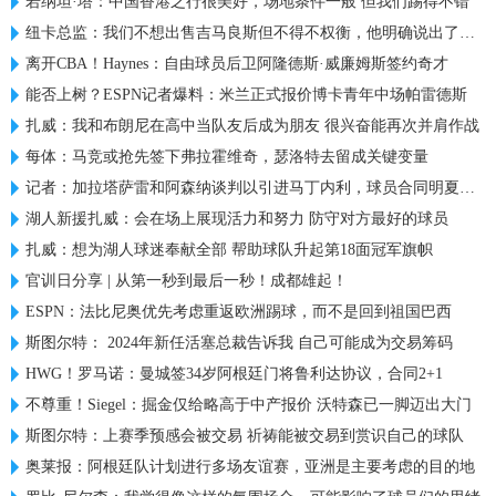
若纳坦·塔：中国香港之行很美好，场地条件一般 但我们踢得不错
纽卡总监：我们不想出售吉马良斯但不得不权衡，他明确说出了意愿
离开CBA！Haynes：自由球员后卫阿隆德斯·威廉姆斯签约奇才
能否上树？ESPN记者爆料：米兰正式报价博卡青年中场帕雷德斯
扎威：我和布朗尼在高中当队友后成为朋友 很兴奋能再次并肩作战
每体：马竞或抢先签下弗拉霍维奇，瑟洛特去留成关键变量
记者：加拉塔萨雷和阿森纳谈判以引进马丁内利，球员合同明夏到期
湖人新援扎威：会在场上展现活力和努力 防守对方最好的球员
扎威：想为湖人球迷奉献全部 帮助球队升起第18面冠军旗帜
官训日分享 | 从第一秒到最后一秒！成都雄起！
ESPN：法比尼奥优先考虑重返欧洲踢球，而不是回到祖国巴西
斯图尔特： 2024年新任活塞总裁告诉我 自己可能成为交易筹码
HWG！罗马诺：曼城签34岁阿根廷门将鲁利达协议，合同2+1
不尊重！Siegel：掘金仅给略高于中产报价 沃特森已一脚迈出大门
斯图尔特：上赛季预感会被交易 祈祷能被交易到赏识自己的球队
奥莱报：阿根廷队计划进行多场友谊赛，亚洲是主要考虑的目的地