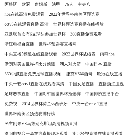
阿根廷
欧冠
詹姆斯
法甲
76人
中央八
nba在线高清免费观看
2022年世界杯南美区预选赛
cctv5在线观看直播 高清
世界杯预选赛直播在线播放
亚足联首次有6支球队参加世界杯
360直播免费观看
浙江电视台直播
世界杯预选赛直播网
中央直播5频道在线直播观看
2022世界杯战绩表
雨燕nba
伊朗对美国世界杯比分预测
湖人对火箭
中国日本 直播
360中超直播免费足球直播视频
捷克VS墨西哥
欧冠在线直播
中央一套cctv1直播在线观看高清
中国女足直播
直播浙江卫视
足球赛事直播
中国对韩国世界杯预选赛
中国排协直播平台
免费视
2014世界杯荷兰vs西班牙
中央一台cctv 1直播
世界杯南美区预选赛排行榜
民主刚果VS乌兹别克斯坦高清视频直播
洛阳电视台一套在线直播现场观看
湖北经视直播在线直播观看