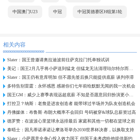
中国澳门U23
中冠
中冠英德赛区H组第1轮
相关内容
Slater：国王曾邀请奥拉迪波前往萨克拉门托单独试训
美记：国王2月几乎将小萨送到猛龙 但猛龙无法清理珀尔特尔而告吹
Slater：国王仍有意库明加 但不愿先签后换只能提供底薪 谈判停滞
多特告别雷霆：永怀感恩 感谢你们七年前给默默无闻的我一次机会
国王GM：威少上赛季表现远超底薪 不知是否愿意回归扮演更小角色
打控卫？纳斯：老詹是进攻创造者 能带球过半场并为队友创造机会
丹佛媒体：布鲁斯·布朗大概率不会回归 号码被穿&球队总薪资过高
德罗赞：在波波心里篮球永远排最后 家庭和其他一切都在篮球之前
泰晤士：因凡蒂诺承诺让摩洛哥举办2030世界杯决赛，以换取支持
Slater：小萨愿意全身心投入效力国王 但国王未考虑给他提供新约