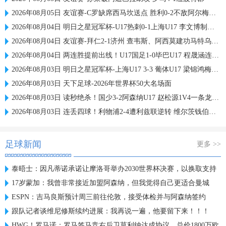
2026年08月05日 友谊赛-C罗缺席西马坎送点 胜利0-2不敌阿尔梅里亚
2026年08月04日 明日之星冠军杯-U17热刺0-1上海U17 李文博制胜球
2026年08月04日 友谊赛-拜仁2-1济州 查韦斯、阿西莫建功马特乌斯彩虹过人送助攻
2026年08月04日 两连胜提前出线！U17国足1-0毕巴U17 程晟涵连场破门赵松源中楣
2026年08月03日 明日之星冠军杯-上海U17 3-3 葡体U17 梁锦鸿梅开二度
2026年08月03日 天下足球-2026年世界杯50大名场面
2026年08月03日 读秒绝杀！国少3-2阿森纳U17 赵松源1V4一条龙+造乌龙 程晟涵绝杀
2026年08月03日 连丢四球！利物浦2-4遭利兹联逆转 维尔茨钱伯斯破门凯尔凯兹失误
足球新闻
更多 >>
泰晤士：因凡蒂诺承诺让摩洛哥举办2030世界杯决赛，以换取支持
17岁蒙加：我曾非常接近加盟阿森纳，但我觉得自己更适合曼城
ESPN：吉马良斯预计周三前往伦敦，接受体检并与阿森纳签约
跟队记者谈维尼修斯续约进展：我再说一遍，他要留下来！！！
HWG！罗马诺：罗马签马竞右后卫莫利纳达成协议，总价1800万欧