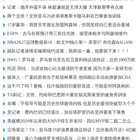
记者：抛开外援不谈 林庭谦就是天津大腿 天津新赛季有点难
两个文班？文班亚马20岁弟弟奥斯卡随马刺在巴黎参加训练
17岁蒙加：我曾非常接近加盟阿森纳，但我觉得自己更适合曼城
ESPN：吉马良斯预计周三前往伦敦，接受体检并与阿森纳签约
NBA2K27运球数值前10：欧文99独占第一 库里97 布伦森&SGA96
跟队记者谈维尼修斯续约进展：我再说一遍，他要留下来！！！
HWG！罗马诺：罗马签马竞右后卫莫利纳达成协议，总价1800万欧
托尼·阿伦：当进攻核心比当最强防守者更难 因为大家一直研究你
媒体人：广厦此前相当于租借林秉圣 他却能以非自由身参加CBA选秀
这不巧了吗？曼晚：拉什福德回归曼联首战，可能是对阿莫林的米兰
TA刺记：文班、托哈和巴恩斯今夏在福克斯家里的健身房训练
名嘴：字母哥可能是历史控球最强内线 也是历史最强突破型大个子
意记者：费内巴切已经退出，加拉塔萨雷仍在坚持要签下莱奥
美媒晒2020年以来四大MVP得主并发问：四位MVP留二裁二怎么选？
尘埃落定！TA：皇马签19岁迪奥曼德达协议！总价最高可达1.4亿欧
阿隆索：真心为穆德里克感到高兴，让他上场是充满情感考量的决定