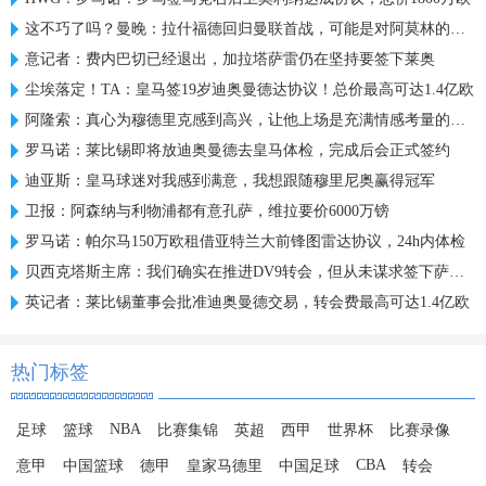
这不巧了吗？曼晚：拉什福德回归曼联首战，可能是对阿莫林的米兰
意记者：费内巴切已经退出，加拉塔萨雷仍在坚持要签下莱奥
尘埃落定！TA：皇马签19岁迪奥曼德达协议！总价最高可达1.4亿欧
阿隆索：真心为穆德里克感到高兴，让他上场是充满情感考量的决定
罗马诺：莱比锡即将放迪奥曼德去皇马体检，完成后会正式签约
迪亚斯：皇马球迷对我感到满意，我想跟随穆里尼奥赢得冠军
卫报：阿森纳与利物浦都有意孔萨，维拉要价6000万镑
罗马诺：帕尔马150万欧租借亚特兰大前锋图雷达协议，24h内体检
贝西克塔斯主席：我们确实在推进DV9转会，但从未谋求签下萨拉赫
英记者：莱比锡董事会批准迪奥曼德交易，转会费最高可达1.4亿欧
热门标签
NBA
足球
篮球
比赛集锦
英超
西甲
世界杯
比赛录像
CBA
意甲
中国篮球
德甲
皇家马德里
中国足球
转会