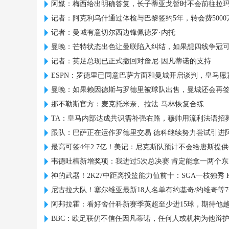
阿媒：梅西给出明确答复，长子蒂亚戈暂时不会前往拉
记者：阿克利乌什通过体检与巴黎签约5年，转会费5000
记者：曼城有意切尔西边锋佩德罗·内托
曼晚：芒特状态出色让曼联陷入纠结，如果想四线争冠
记者：英足总现已正式撤回对詹尼·因凡蒂诺的支持
ESPN：罗德里已同意巴萨方面和曼城开启谈判，皇马愿
曼晚：如果赖因德斯与罗德里被球队出售，曼城还会再
那不勒斯官方：麦克托米奈、拉法·马林恢复合练
TA：皇马内部达成共识需补强右路，穆帅用流利法语招
跟队：巴萨正在运作罗德里交易 德科继续努力尝试引进
最高可签4年2.7亿！美记：尼克斯队预计不会给唐斯提
韦德吐槽新增奖项：我进过5次总决赛 肯定能拿一两个东
神的武器！2K27中距离投篮能力值前十：SGA一枝独秀 
尼古拉大队！塞尔维亚最新18人名单有约基奇/约维奇等
阿邦拉霍：看好舍什科新赛季英超至少进15球，期待他
BBC：欧足联仍不信任因凡蒂诺，任何人或机构为他辩