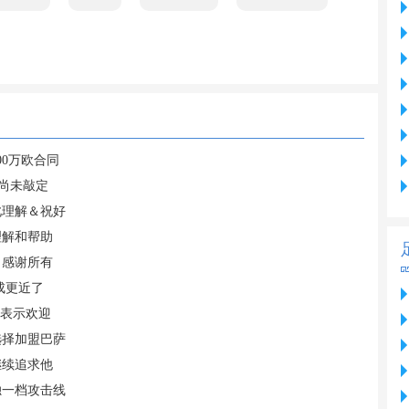
00万欧合同
尚未敲定
此理解＆祝好
理解和帮助
，感谢所有
成更近了
案表示欢迎
选择加盟巴萨
继续追求他
独一档攻击线