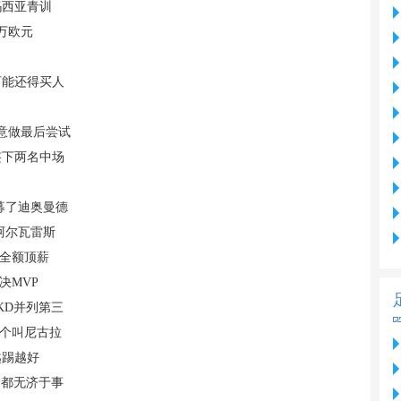
玛西亚青训
万欧元
可能还得买人
意做最后尝试
签下两名中场
募了迪奥曼德
阿尔瓦雷斯
供全额顶薪
决MVP
KD并列第三
7个叫尼古拉
越踢越好
护都无济于事