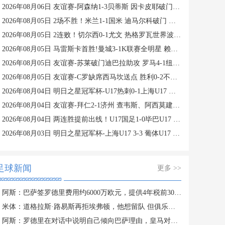
2026年08月06日 友谊赛-阿森纳1-3贝蒂斯 因卡皮耶破门难救主 福纳尔斯1射2传
2026年08月05日 2场不胜！米兰1-1国米 迪马尔科破门 恩昆库造点+点射拉莫斯登场
2026年08月05日 2连败！切尔西0-1尤文 热格罗瓦世界波制胜穆德里克时隔614天复出
2026年08月05日 马雷斯卡首胜!曼城3-1K联赛全明星 赖因德斯努里破门塞梅尼奥助攻
2026年08月05日 友谊赛-苏莱破门迪巴拉助攻 罗马4-1纽波特郡
2026年08月05日 友谊赛-C罗缺席西马坎送点 胜利0-2不敌阿尔梅里亚
2026年08月04日 明日之星冠军杯-U17热刺0-1上海U17 李文博制胜球
2026年08月04日 友谊赛-拜仁2-1济州 查韦斯、阿西莫建功马特乌斯彩虹过人送助攻
2026年08月04日 两连胜提前出线！U17国足1-0毕巴U17 程晟涵连场破门赵松源中楣
2026年08月03日 明日之星冠军杯-上海U17 3-3 葡体U17 梁锦鸿梅开二度
足球新闻
更多 >>
阿斯：巴萨签罗德里费用约6000万欧元，提供4年税前3000万欧合同
米体：道格拉斯·路易斯再拒埃弗顿，他想留队 但俱乐部尚未敲定
阿斯：罗德里在对话中说明自己倾向巴萨理由，皇马对此理解＆祝好