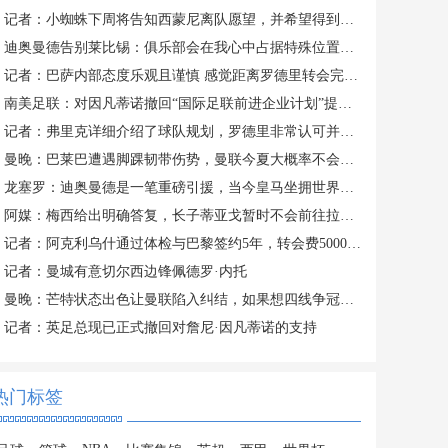
记者：小蜘蛛下周将告知西蒙尼离队愿望，并希望得到理解和帮助
迪奥曼德告别莱比锡：俱乐部会在我心中占据特殊位置，感谢所有
记者：巴萨内部态度乐观且谨慎 感觉距离罗德里转会完成更近了
南美足联：对因凡蒂诺撤回“国际足联前进企业计划”提案表示欢迎
记者：弗里克详细介绍了球队规划，罗德里非常认可并选择加盟巴萨
曼晚：巴莱巴遭遇脚踝韧带伤势，曼联今夏大概率不会继续追求他
龙塞罗：迪奥曼德是一笔重磅引援，当今皇马坐拥世界独一档攻击线
阿媒：梅西给出明确答复，长子蒂亚戈暂时不会前往拉玛西亚青训
记者：阿克利乌什通过体检与巴黎签约5年，转会费5000万欧元
记者：曼城有意切尔西边锋佩德罗·内托
曼晚：芒特状态出色让曼联陷入纠结，如果想四线争冠可能还得买人
记者：英足总现已正式撤回对詹尼·因凡蒂诺的支持
热门标签