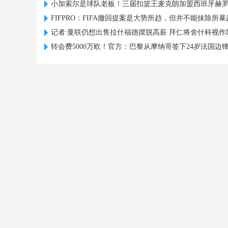
小加索尔是球队老板！三届扣篮王麦克朗加盟西班牙赫
FIFPRO：FIFA撤回提案是大势所趋，但并不能抹除所
记者:曼联仍想出售拉什福德摆脱高薪 拜仁将舍什科视作
转会费5000万欧！官方：巴黎从摩纳哥签下24岁法国边