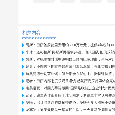
相关内容
阿斯：巴萨签罗德里费用约6000万欧元，提供4年税前30
米体：道格拉斯·路易斯再拒埃弗顿，他想留队 但俱乐部
阿斯：罗德里在对话中说明自己倾向巴萨理由，皇马对
记者：小蜘蛛下周将告知西蒙尼离队愿望，并希望得到
迪奥曼德告别莱比锡：俱乐部会在我心中占据特殊位置
记者：巴萨内部态度乐观且谨慎 感觉距离罗德里转会完
南美足联：对因凡蒂诺撤回“国际足联前进企业计划”提
记者：弗里克详细介绍了球队规划，罗德里非常认可并
曼晚：巴莱巴遭遇脚踝韧带伤势，曼联今夏大概率不会
龙塞罗：迪奥曼德是一笔重磅引援，当今皇马坐拥世界