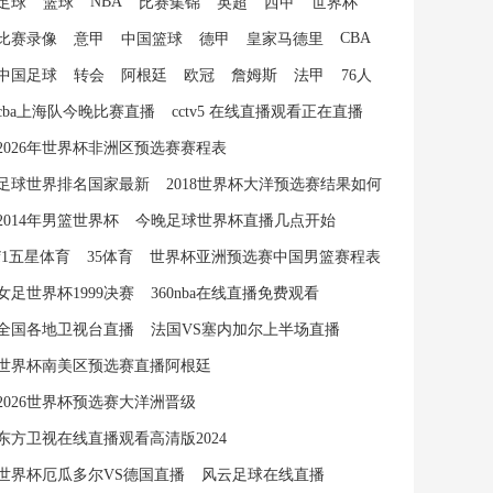
NBA
足球
篮球
比赛集锦
英超
西甲
世界杯
CBA
比赛录像
意甲
中国篮球
德甲
皇家马德里
中国足球
转会
阿根廷
欧冠
詹姆斯
法甲
76人
cba上海队今晚比赛直播
cctv5 在线直播观看正在直播
2026年世界杯非洲区预选赛赛程表
足球世界排名国家最新
2018世界杯大洋预选赛结果如何
2014年男篮世界杯
今晚足球世界杯直播几点开始
f1五星体育
35体育
世界杯亚洲预选赛中国男篮赛程表
女足世界杯1999决赛
360nba在线直播免费观看
全国各地卫视台直播
法国VS塞内加尔上半场直播
世界杯南美区预选赛直播阿根廷
2026世界杯预选赛大洋洲晋级
东方卫视在线直播观看高清版2024
世界杯厄瓜多尔VS德国直播
风云足球在线直播