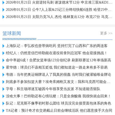
2026年01月21日 火箭逆转马刺 谢泼德末节12分 申京准三双&KD18+7 文班21中5
2026年01月21日 公牛7人上双&25记三分终结快船6连胜 哈登25中9 科林斯23分
2026年01月21日 太阳力克76人 杰伦·格林复出12分 布克27分 马克西25中7
篮球新闻
更多 >>
上海队记：李弘权也曾带病吃药 坚持打完了山西和广东的两连客
经纪人：仍然坚信巴特勒能在退役前拿到总冠军 他会迎接挑战！
命中率超6成！合肥女篮单场123分创纪录 刷新联赛近12年单场新高
霍华德：球员们不该相互贬低 我们都知道这一路走来有多不容易
韦德：当年把奥运铜牌送人了我真的很蠢 当时我们被灌输唯金牌论
到底参不参加扣篮大赛？埃奇库姆刚又发文：我和马克西可能会参加
字母：和主场球迷互嘘因今年很享受当反派 不知道能否留队
没啥大事！巴特勒还有心情玩梗：只是全身酸痛 我很快就会回来！
队记：尼克斯不像季初时那么团结 球员没完全接受面包体系的角色
TA记者：预计奇才在交易截止日前会继续活跃 他们愿意接手大合同