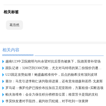
相关标签
葛浩然
相关内容
越南U23中卫阮晓明与向余望对抗后受伤被换下，阮德英替补登场
跟队记者：3200万到3300万欧，尤文对马特塔的第二份报价仍遭拒绝
U23国足攻势如潮！鲍盛鑫精准传中，后点的杨希没有顶到皮球
塞尔：马竞引进李刚仁谈判取得进展，还有意埃德森和若昂·戈麦斯
罗马诺：佛罗伦萨已报价布拉加后卫尼亚凯特，方案租借+买断选项
帕夫洛维奇：会全力保住积分榜榜首位置；格雷茨卡是我的支柱
李昊快发遭对手阻挡，裁判吹罚犯规，对手吃到一张黄牌