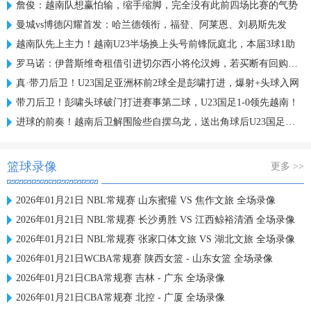
詹俊：越南队想赢怕输，缩手缩脚，完全没有此前四场比赛的气势
曼城vs博德闪耀首发：哈兰德领衔，福登、阿莱恩、刘易斯先发
越南队先上主力！越南U23半场换上头号前锋阮庭北，本届3球1助
罗马诺：伊普斯维奇租借引进切尔西小将伦汉姆，若买断有回购条款
真·带刀后卫！U23国足亚洲杯前2球全是彭啸打进，爆射+头球入网
带刀后卫！彭啸头球破门打进赛事第二球，U23国足1-0领先越南！
进球的前奏！越南后卫解围险些自摆乌龙，送出角球后U23国足破门
篮球录像
更多 >>
2026年01月21日 NBL常规赛 山东蜜獾 VS 焦作文旅 全场录像
2026年01月21日 NBL常规赛 长沙勇胜 VS 江西鲸裕清酒 全场录像
2026年01月21日 NBL常规赛 张家口体文旅 VS 湖北文旅 全场录像
2026年01月21日WCBA常规赛 陕西女篮 - 山东女篮 全场录像
2026年01月21日CBA常规赛 吉林 - 广东 全场录像
2026年01月21日CBA常规赛 北控 - 广厦 全场录像