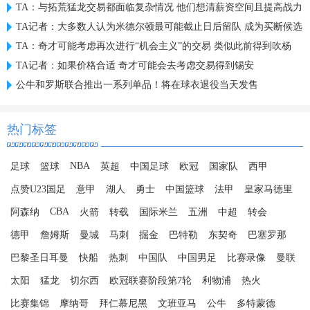
TA：与拓荒猛龙交易都面临复杂情况 他们想清薪资空间且提高战力
TA记者：大多数人认为米德尔顿最可能截止日后留队 成为买断候选
TA：奇才可能考虑再次进行“机会主义”的交易 类似此前得到吹杨
TA记者：如果价格合适 奇才可能会去考虑交易得到锡安
公牛和罗斯联合推出一系列单品！将在球衣退役当天发售
热门标签
NBA
足球
篮球
英超
中国足球
欧冠
国家队
西甲
点赞U23国足
意甲
湖人
勇士
中国篮球
法甲
皇家马德里
CBA
阿森纳
火箭
转载
国际米兰
五洲
中超
转会
德甲
詹姆斯
曼城
马刺
掘金
巴特勒
东契奇
巴塞罗那
巴黎圣日耳曼
快船
热刺
中国队
中国男足
比赛录像
曼联
太阳
猛龙
切尔西
欧冠联赛阶段第7轮
利物浦
热火
比赛集锦
摩纳哥
拜仁慕尼黑
文班亚马
公牛
多特蒙德