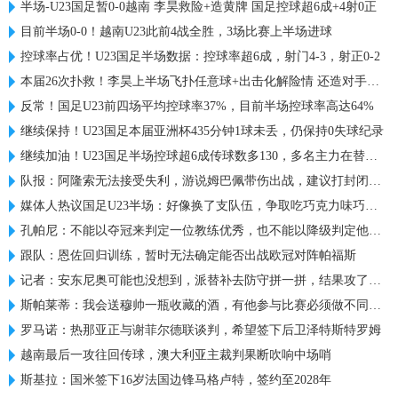
半场-U23国足暂0-0越南 李昊救险+造黄牌 国足控球超6成+4射0正
目前半场0-0！越南U23此前4战全胜，3场比赛上半场进球
控球率占优！U23国足半场数据：控球率超6成，射门4-3，射正0-2
本届26次扑救！李昊上半场飞扑任意球+出击化解险情 还造对手一黄
反常！国足U23前四场平均控球率37%，目前半场控球率高达64%
继续保持！U23国足本届亚洲杯435分钟1球未丢，仍保持0失球纪录
继续加油！U23国足半场控球超6成传球数多130，多名主力在替补席
队报：阿隆索无法接受失利，游说姆巴佩带伤出战，建议打封闭被拒
媒体人热议国足U23半场：好像换了支队伍，争取吃巧克力味巧克力
孔帕尼：不能以夺冠来判定一位教练优秀，也不能以降级判定他糟糕
跟队：恩佐回归训练，暂时无法确定能否出战欧冠对阵帕福斯
记者：安东尼奥可能也没想到，派替补去防守拼一拼，结果攻了半场
斯帕莱蒂：我会送穆帅一瓶收藏的酒，有他参与比赛必须做不同准备
罗马诺：热那亚正与谢菲尔德联谈判，希望签下后卫泽特斯特罗姆
越南最后一攻往回传球，澳大利亚主裁判果断吹响中场哨
斯基拉：国米签下16岁法国边锋马格卢特，签约至2028年