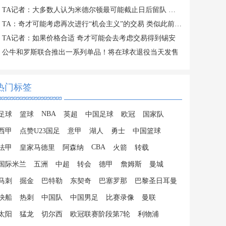
TA记者：大多数人认为米德尔顿最可能截止日后留队 成为买断候选
TA：奇才可能考虑再次进行“机会主义”的交易 类似此前得到吹杨
TA记者：如果价格合适 奇才可能会去考虑交易得到锡安
公牛和罗斯联合推出一系列单品！将在球衣退役当天发售
热门标签
NBA
足球
篮球
英超
中国足球
欧冠
国家队
西甲
点赞U23国足
意甲
湖人
勇士
中国篮球
CBA
法甲
皇家马德里
阿森纳
火箭
转载
国际米兰
五洲
中超
转会
德甲
詹姆斯
曼城
马刺
掘金
巴特勒
东契奇
巴塞罗那
巴黎圣日耳曼
快船
热刺
中国队
中国男足
比赛录像
曼联
太阳
猛龙
切尔西
欧冠联赛阶段第7轮
利物浦