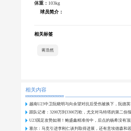
体重：
103kg
球员简介：
相关标签
蒋浩然
相关内容
越南U23中卫阮晓明与向余望对抗后受伤被换下，阮德
跟队记者：3200万到3300万欧，尤文对马特塔的第二份
U23国足攻势如潮！鲍盛鑫精准传中，后点的杨希没有顶
塞尔：马竞引进李刚仁谈判取得进展，还有意埃德森和若