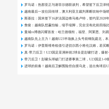
罗马诺：热那亚正与谢菲尔德联谈判，希望签下后卫泽
越南最后一攻往回传球，澳大利亚主裁判果断吹响中场
斯基拉：国米签下16岁法国边锋马格卢特，签约至2028
詹俊：越南队想赢怕输，缩手缩脚，完全没有此前四场
曼城vs博德闪耀首发：哈兰德领衔，福登、阿莱恩、刘
越南队先上主力！越南U23半场换上头号前锋阮庭北，本
罗马诺：伊普斯维奇租借引进切尔西小将伦汉姆，若买
真·带刀后卫！U23国足亚洲杯前2球全是彭啸打进，爆射
带刀后卫！彭啸头球破门打进赛事第二球，U23国足1-0
进球的前奏！越南后卫解围险些自摆乌龙，送出角球后U