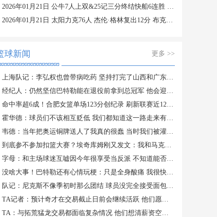
2026年01月21日 公牛7人上双&25记三分终结快船6连胜 哈登25中9 科林斯23分
2026年01月21日 太阳力克76人 杰伦·格林复出12分 布克27分 马克西25中7
篮球新闻
更多 >>
上海队记：李弘权也曾带病吃药 坚持打完了山西和广东的两连客
经纪人：仍然坚信巴特勒能在退役前拿到总冠军 他会迎接挑战！
命中率超6成！合肥女篮单场123分创纪录 刷新联赛近12年单场新高
霍华德：球员们不该相互贬低 我们都知道这一路走来有多不容易
韦德：当年把奥运铜牌送人了我真的很蠢 当时我们被灌输唯金牌论
到底参不参加扣篮大赛？埃奇库姆刚又发文：我和马克西可能会参加
字母：和主场球迷互嘘因今年很享受当反派 不知道能否留队
没啥大事！巴特勒还有心情玩梗：只是全身酸痛 我很快就会回来！
队记：尼克斯不像季初时那么团结 球员没完全接受面包体系的角色
TA记者：预计奇才在交易截止日前会继续活跃 他们愿意接手大合同
TA：与拓荒猛龙交易都面临复杂情况 他们想清薪资空间且提高战力