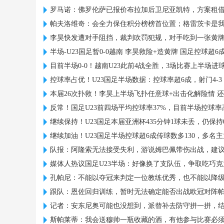
罗马诺：佛罗伦萨已报价布拉加后卫尼亚凯特，方案租借
帕夫洛维奇：会全力保住积分榜榜首位置；格雷茨卡是
李昊快发遭对手阻挡，裁判吹罚犯规，对手吃到一张黄
半场-U23国足暂0-0越南 李昊救险+造黄牌 国足控球超6成
目前半场0-0！越南U23此前4战全胜，3场比赛上半场进
控球率占优！U23国足半场数据：控球率超6成，射门4-3，
本届26次扑救！李昊上半场飞扑任意球+出击化解险情 
反常！国足U23前四场平均控球率37%，目前半场控球率
继续保持！U23国足本届亚洲杯435分钟1球未丢，仍保持
继续加油！U23国足半场控球超6成传球数多130，多名
队报：阿隆索无法接受失利，游说姆巴佩带伤出战，建
媒体人热议国足U23半场：好像换了支队伍，争取吃巧
孔帕尼：不能以夺冠来判定一位教练优秀，也不能以降
跟队：恩佐回归训练，暂时无法确定能否出战欧冠对阵
记者：安东尼奥可能也没想到，派替补去防守拼一拼，
斯帕莱蒂：我会送穆帅一瓶收藏的酒，有他参与比赛必