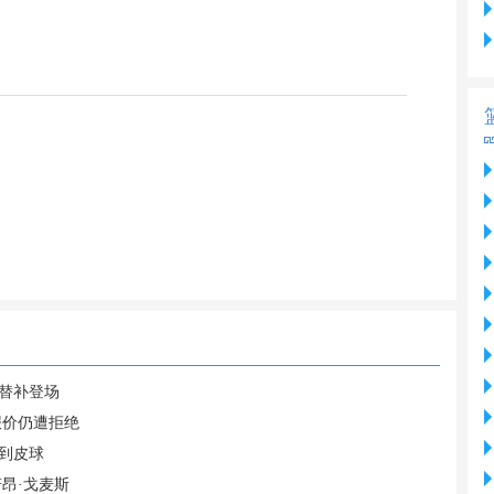
英替补登场
报价仍遭拒绝
到皮球
昂·戈麦斯