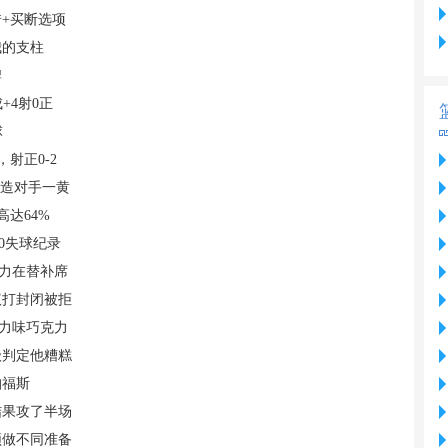
+买断选项
我的支柱
牌
+4射0正
球
射正0-2
还造对手一黄
高达64%
0失球纪录
主力在替补席
议打封闭被拒
克力味巧克力
级判定他糟糕
帕福斯
结果攻了半场
须做不同准备