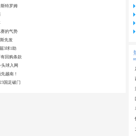
特斯特罗姆
哨
年
比赛的气势
易斯先发
届3球1助
断有回购条款
+头球入网
领先越南！
23国足破门