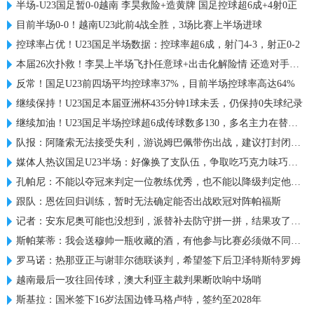
半场-U23国足暂0-0越南 李昊救险+造黄牌 国足控球超6成+4射0正
目前半场0-0！越南U23此前4战全胜，3场比赛上半场进球
控球率占优！U23国足半场数据：控球率超6成，射门4-3，射正0-2
本届26次扑救！李昊上半场飞扑任意球+出击化解险情 还造对手一黄
反常！国足U23前四场平均控球率37%，目前半场控球率高达64%
继续保持！U23国足本届亚洲杯435分钟1球未丢，仍保持0失球纪录
继续加油！U23国足半场控球超6成传球数多130，多名主力在替补席
队报：阿隆索无法接受失利，游说姆巴佩带伤出战，建议打封闭被拒
媒体人热议国足U23半场：好像换了支队伍，争取吃巧克力味巧克力
孔帕尼：不能以夺冠来判定一位教练优秀，也不能以降级判定他糟糕
跟队：恩佐回归训练，暂时无法确定能否出战欧冠对阵帕福斯
记者：安东尼奥可能也没想到，派替补去防守拼一拼，结果攻了半场
斯帕莱蒂：我会送穆帅一瓶收藏的酒，有他参与比赛必须做不同准备
罗马诺：热那亚正与谢菲尔德联谈判，希望签下后卫泽特斯特罗姆
越南最后一攻往回传球，澳大利亚主裁判果断吹响中场哨
斯基拉：国米签下16岁法国边锋马格卢特，签约至2028年