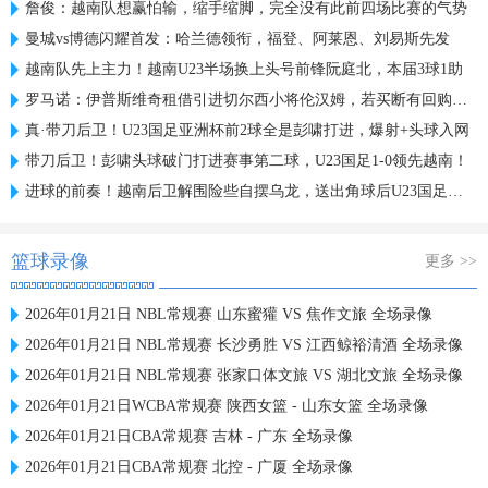
詹俊：越南队想赢怕输，缩手缩脚，完全没有此前四场比赛的气势
曼城vs博德闪耀首发：哈兰德领衔，福登、阿莱恩、刘易斯先发
越南队先上主力！越南U23半场换上头号前锋阮庭北，本届3球1助
罗马诺：伊普斯维奇租借引进切尔西小将伦汉姆，若买断有回购条款
真·带刀后卫！U23国足亚洲杯前2球全是彭啸打进，爆射+头球入网
带刀后卫！彭啸头球破门打进赛事第二球，U23国足1-0领先越南！
进球的前奏！越南后卫解围险些自摆乌龙，送出角球后U23国足破门
篮球录像
更多 >>
2026年01月21日 NBL常规赛 山东蜜獾 VS 焦作文旅 全场录像
2026年01月21日 NBL常规赛 长沙勇胜 VS 江西鲸裕清酒 全场录像
2026年01月21日 NBL常规赛 张家口体文旅 VS 湖北文旅 全场录像
2026年01月21日WCBA常规赛 陕西女篮 - 山东女篮 全场录像
2026年01月21日CBA常规赛 吉林 - 广东 全场录像
2026年01月21日CBA常规赛 北控 - 广厦 全场录像