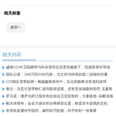
相关标签
褚添一
相关内容
越南U23中卫阮晓明与向余望对抗后受伤被换下，阮德英替补登场
跟队记者：3200万到3300万欧，尤文对马特塔的第二份报价仍遭拒绝
U23国足攻势如潮！鲍盛鑫精准传中，后点的杨希没有顶到皮球
塞尔：马竞引进李刚仁谈判取得进展，还有意埃德森和若昂·戈麦斯
罗马诺：佛罗伦萨已报价布拉加后卫尼亚凯特，方案租借+买断选项
帕夫洛维奇：会全力保住积分榜榜首位置；格雷茨卡是我的支柱
李昊快发遭对手阻挡，裁判吹罚犯规，对手吃到一张黄牌