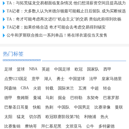
TA：与拓荒猛龙交易都面临复杂情况 他们想清薪资空间且提高战力
TA记者：大多数人认为米德尔顿最可能截止日后留队 成为买断候选
TA：奇才可能考虑再次进行“机会主义”的交易 类似此前得到吹杨
TA记者：如果价格合适 奇才可能会去考虑交易得到锡安
公牛和罗斯联合推出一系列单品！将在球衣退役当天发售
热门标签
NBA
足球
篮球
英超
中国足球
欧冠
国家队
西甲
点赞U23国足
意甲
湖人
勇士
中国篮球
法甲
皇家马德里
CBA
阿森纳
火箭
转载
国际米兰
五洲
中超
转会
德甲
詹姆斯
曼城
马刺
掘金
巴特勒
东契奇
巴塞罗那
巴黎圣日耳曼
快船
热刺
中国队
中国男足
比赛录像
曼联
太阳
猛龙
切尔西
欧冠联赛阶段第7轮
利物浦
热火
比赛集锦
摩纳哥
拜仁慕尼黑
文班亚马
公牛
多特蒙德