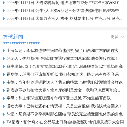
2026年01月21日 火箭逆转马刺 谢泼德末节12分 申京准三双&KD18+7 文班21中5
2026年01月21日 公牛7人上双&25记三分终结快船6连胜 哈登25中9 科林斯23分
2026年01月21日 太阳力克76人 杰伦·格林复出12分 布克27分 马克西25中7
篮球新闻
更多 >>
上海队记：李弘权也曾带病吃药 坚持打完了山西和广东的两连客
经纪人：仍然坚信巴特勒能在退役前拿到总冠军 他会迎接挑战！
命中率超6成！合肥女篮单场123分创纪录 刷新联赛近12年单场新高
霍华德：球员们不该相互贬低 我们都知道这一路走来有多不容易
韦德：当年把奥运铜牌送人了我真的很蠢 当时我们被灌输唯金牌论
到底参不参加扣篮大赛？埃奇库姆刚又发文：我和马克西可能会参加
字母：和主场球迷互嘘因今年很享受当反派 不知道能否留队
没啥大事！巴特勒还有心情玩梗：只是全身酸痛 我很快就会回来！
队记：尼克斯不像季初时那么团结 球员没完全接受面包体系的角色
TA记者：预计奇才在交易截止日前会继续活跃 他们愿意接手大合同