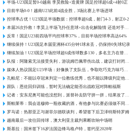
半场-U23国足暂0-0越南 李昊救险+造黄牌 国足控球超6成+4射0正
目前半场0-0！越南U23此前4战全胜，3场比赛上半场进球
控球率占优！U23国足半场数据：控球率超6成，射门4-3，射正0-2
本届26次扑救！李昊上半场飞扑任意球+出击化解险情 还造对手一黄
反常！国足U23前四场平均控球率37%，目前半场控球率高达64%
继续保持！U23国足本届亚洲杯435分钟1球未丢，仍保持0失球纪录
继续加油！U23国足半场控球超6成传球数多130，多名主力在替补席
队报：阿隆索无法接受失利，游说姆巴佩带伤出战，建议打封闭被拒
媒体人热议国足U23半场：好像换了支队伍，争取吃巧克力味巧克力
孔帕尼：不能以夺冠来判定一位教练优秀，也不能以降级判定他糟糕
跟队：恩佐回归训练，暂时无法确定能否出战欧冠对阵帕福斯
记者：安东尼奥可能也没想到，派替补去防守拼一拼，结果攻了半场
斯帕莱蒂：我会送穆帅一瓶收藏的酒，有他参与比赛必须做不同准备
罗马诺：热那亚正与谢菲尔德联谈判，希望签下后卫泽特斯特罗姆
越南最后一攻往回传球，澳大利亚主裁判果断吹响中场哨
斯基拉：国米签下16岁法国边锋马格卢特，签约至2028年