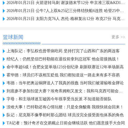
2026年01月21日 火箭逆转马刺 谢泼德末节12分 申京准三双&KD18+7 文班21中5
2026年01月21日 公牛7人上双&25记三分终结快船6连胜 哈登25中9 科林斯23分
2026年01月21日 太阳力克76人 杰伦·格林复出12分 布克27分 马克西25中7
篮球新闻
更多 >>
上海队记：李弘权也曾带病吃药 坚持打完了山西和广东的两连客
经纪人：仍然坚信巴特勒能在退役前拿到总冠军 他会迎接挑战！
命中率超6成！合肥女篮单场123分创纪录 刷新联赛近12年单场新高
霍华德：球员们不该相互贬低 我们都知道这一路走来有多不容易
韦德：当年把奥运铜牌送人了我真的很蠢 当时我们被灌输唯金牌论
到底参不参加扣篮大赛？埃奇库姆刚又发文：我和马克西可能会参加
字母：和主场球迷互嘘因今年很享受当反派 不知道能否留队
没啥大事！巴特勒还有心情玩梗：只是全身酸痛 我很快就会回来！
队记：尼克斯不像季初时那么团结 球员没完全接受面包体系的角色
TA记者：预计奇才在交易截止日前会继续活跃 他们愿意接手大合同