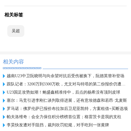
相关标签
吴超
相关内容
越南U23中卫阮晓明与向余望对抗后受伤被换下，阮德英替补登场
跟队记者：3200万到3300万欧，尤文对马特塔的第二份报价仍遭拒绝
U23国足攻势如潮！鲍盛鑫精准传中，后点的杨希没有顶到皮球
塞尔：马竞引进李刚仁谈判取得进展，还有意埃德森和若昂·戈麦斯
罗马诺：佛罗伦萨已报价布拉加后卫尼亚凯特，方案租借+买断选项
帕夫洛维奇：会全力保住积分榜榜首位置；格雷茨卡是我的支柱
李昊快发遭对手阻挡，裁判吹罚犯规，对手吃到一张黄牌