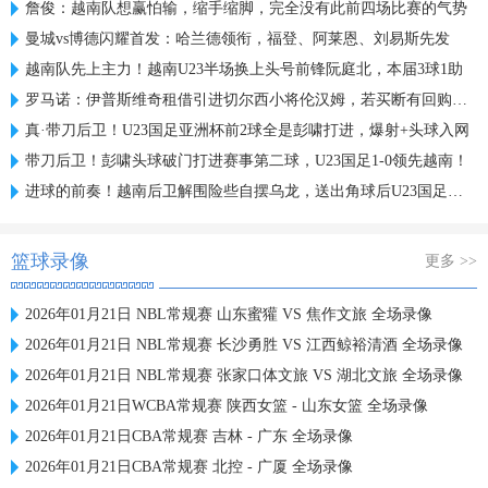
詹俊：越南队想赢怕输，缩手缩脚，完全没有此前四场比赛的气势
曼城vs博德闪耀首发：哈兰德领衔，福登、阿莱恩、刘易斯先发
越南队先上主力！越南U23半场换上头号前锋阮庭北，本届3球1助
罗马诺：伊普斯维奇租借引进切尔西小将伦汉姆，若买断有回购条款
真·带刀后卫！U23国足亚洲杯前2球全是彭啸打进，爆射+头球入网
带刀后卫！彭啸头球破门打进赛事第二球，U23国足1-0领先越南！
进球的前奏！越南后卫解围险些自摆乌龙，送出角球后U23国足破门
篮球录像
更多 >>
2026年01月21日 NBL常规赛 山东蜜獾 VS 焦作文旅 全场录像
2026年01月21日 NBL常规赛 长沙勇胜 VS 江西鲸裕清酒 全场录像
2026年01月21日 NBL常规赛 张家口体文旅 VS 湖北文旅 全场录像
2026年01月21日WCBA常规赛 陕西女篮 - 山东女篮 全场录像
2026年01月21日CBA常规赛 吉林 - 广东 全场录像
2026年01月21日CBA常规赛 北控 - 广厦 全场录像