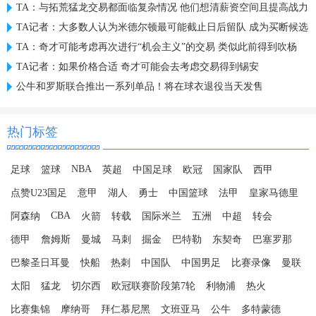
TA：与拓荒猛龙交易都面临复杂情况 他们想清薪资空间且提高战力
TA记者：大多数人认为米德尔顿最可能截止日后留队 成为买断候选
TA：奇才可能考虑再次进行“机会主义”的交易 类似此前得到吹杨
TA记者：如果价格合适 奇才可能会去考虑交易得到锡安
公牛和罗斯联合推出一系列单品！将在球衣退役当天发售
热门标签
NBA
足球
篮球
英超
中国足球
欧冠
国家队
西甲
点赞U23国足
意甲
湖人
勇士
中国篮球
法甲
皇家马德里
CBA
阿森纳
火箭
转载
国际米兰
五洲
中超
转会
德甲
詹姆斯
曼城
马刺
掘金
巴特勒
东契奇
巴塞罗那
巴黎圣日耳曼
快船
热刺
中国队
中国男足
比赛录像
曼联
太阳
猛龙
切尔西
欧冠联赛阶段第7轮
利物浦
热火
比赛集锦
摩纳哥
拜仁慕尼黑
文班亚马
公牛
多特蒙德