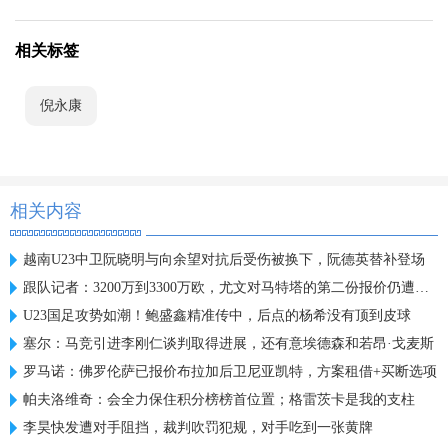
相关标签
倪永康
相关内容
越南U23中卫阮晓明与向余望对抗后受伤被换下，阮德英替补登场
跟队记者：3200万到3300万欧，尤文对马特塔的第二份报价仍遭拒绝
U23国足攻势如潮！鲍盛鑫精准传中，后点的杨希没有顶到皮球
塞尔：马竞引进李刚仁谈判取得进展，还有意埃德森和若昂·戈麦斯
罗马诺：佛罗伦萨已报价布拉加后卫尼亚凯特，方案租借+买断选项
帕夫洛维奇：会全力保住积分榜榜首位置；格雷茨卡是我的支柱
李昊快发遭对手阻挡，裁判吹罚犯规，对手吃到一张黄牌