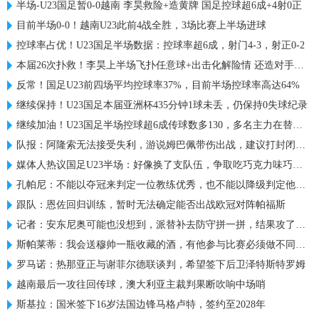
半场-U23国足暂0-0越南 李昊救险+造黄牌 国足控球超6成+4射0正
目前半场0-0！越南U23此前4战全胜，3场比赛上半场进球
控球率占优！U23国足半场数据：控球率超6成，射门4-3，射正0-2
本届26次扑救！李昊上半场飞扑任意球+出击化解险情 还造对手一黄
反常！国足U23前四场平均控球率37%，目前半场控球率高达64%
继续保持！U23国足本届亚洲杯435分钟1球未丢，仍保持0失球纪录
继续加油！U23国足半场控球超6成传球数多130，多名主力在替补席
队报：阿隆索无法接受失利，游说姆巴佩带伤出战，建议打封闭被拒
媒体人热议国足U23半场：好像换了支队伍，争取吃巧克力味巧克力
孔帕尼：不能以夺冠来判定一位教练优秀，也不能以降级判定他糟糕
跟队：恩佐回归训练，暂时无法确定能否出战欧冠对阵帕福斯
记者：安东尼奥可能也没想到，派替补去防守拼一拼，结果攻了半场
斯帕莱蒂：我会送穆帅一瓶收藏的酒，有他参与比赛必须做不同准备
罗马诺：热那亚正与谢菲尔德联谈判，希望签下后卫泽特斯特罗姆
越南最后一攻往回传球，澳大利亚主裁判果断吹响中场哨
斯基拉：国米签下16岁法国边锋马格卢特，签约至2028年