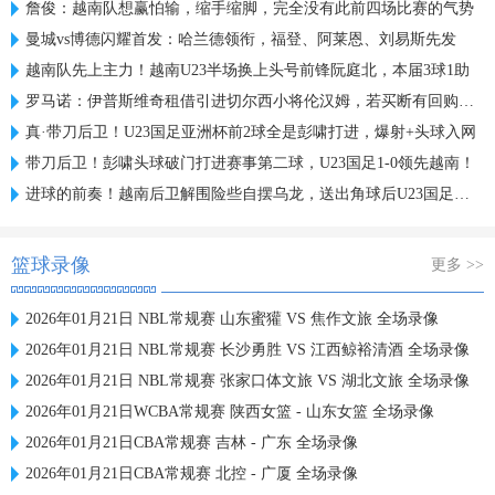
詹俊：越南队想赢怕输，缩手缩脚，完全没有此前四场比赛的气势
曼城vs博德闪耀首发：哈兰德领衔，福登、阿莱恩、刘易斯先发
越南队先上主力！越南U23半场换上头号前锋阮庭北，本届3球1助
罗马诺：伊普斯维奇租借引进切尔西小将伦汉姆，若买断有回购条款
真·带刀后卫！U23国足亚洲杯前2球全是彭啸打进，爆射+头球入网
带刀后卫！彭啸头球破门打进赛事第二球，U23国足1-0领先越南！
进球的前奏！越南后卫解围险些自摆乌龙，送出角球后U23国足破门
篮球录像
更多 >>
2026年01月21日 NBL常规赛 山东蜜獾 VS 焦作文旅 全场录像
2026年01月21日 NBL常规赛 长沙勇胜 VS 江西鲸裕清酒 全场录像
2026年01月21日 NBL常规赛 张家口体文旅 VS 湖北文旅 全场录像
2026年01月21日WCBA常规赛 陕西女篮 - 山东女篮 全场录像
2026年01月21日CBA常规赛 吉林 - 广东 全场录像
2026年01月21日CBA常规赛 北控 - 广厦 全场录像