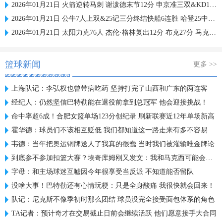
2026年01月21日 火箭逆转马刺 谢泼德末节12分 申京准三双&KD18+7 文班21中5
2026年01月21日 公牛7人上双&25记三分终结快船6连胜 哈登25中9 科林斯23分
2026年01月21日 太阳力克76人 杰伦·格林复出12分 布克27分 马克西25中7
篮球新闻
更多 >>
上海队记：李弘权也曾带病吃药 坚持打完了山西和广东的两连客
经纪人：仍然坚信巴特勒能在退役前拿到总冠军 他会迎接挑战！
命中率超6成！合肥女篮单场123分创纪录 刷新联赛近12年单场新高
霍华德：球员们不该相互贬低 我们都知道这一路走来有多不容易
韦德：当年把奥运铜牌送人了我真的很蠢 当时我们被灌输唯金牌论
到底参不参加扣篮大赛？埃奇库姆刚又发文：我和马克西可能会参加
字母：和主场球迷互嘘因今年很享受当反派 不知道能否留队
没啥大事！巴特勒还有心情玩梗：只是全身酸痛 我很快就会回来！
队记：尼克斯不像季初时那么团结 球员没完全接受面包体系的角色
TA记者：预计奇才在交易截止日前会继续活跃 他们愿意接手大合同