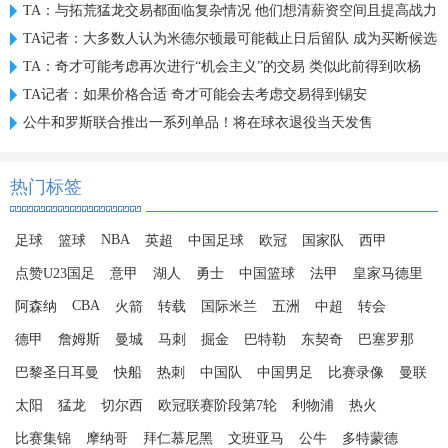
TA：与拓荒猛龙交易都面临复杂情况 他们想清薪资空间且提高战力
TA记者：大多数人认为米德尔顿最可能截止日后留队 成为买断候选
TA：奇才可能考虑再次进行“机会主义”的交易 类似此前得到吹杨
TA记者：如果价格合适 奇才可能会去考虑交易得到锡安
公牛和罗斯联合推出一系列单品！将在球衣退役当天发售
热门标签
NBA
足球
篮球
英超
中国足球
欧冠
国家队
西甲
点赞U23国足
意甲
湖人
勇士
中国篮球
法甲
皇家马德里
CBA
阿森纳
火箭
转载
国际米兰
五洲
中超
转会
德甲
詹姆斯
曼城
马刺
掘金
巴特勒
东契奇
巴塞罗那
巴黎圣日耳曼
快船
热刺
中国队
中国男足
比赛录像
曼联
太阳
猛龙
切尔西
欧冠联赛阶段第7轮
利物浦
热火
比赛集锦
摩纳哥
拜仁慕尼黑
文班亚马
公牛
多特蒙德