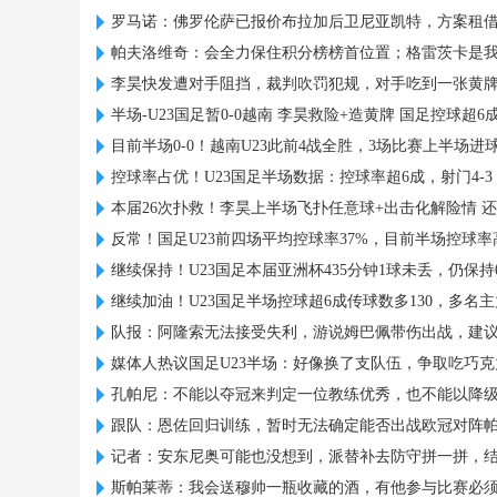
罗马诺：佛罗伦萨已报价布拉加后卫尼亚凯特，方案租借
帕夫洛维奇：会全力保住积分榜榜首位置；格雷茨卡是
李昊快发遭对手阻挡，裁判吹罚犯规，对手吃到一张黄
半场-U23国足暂0-0越南 李昊救险+造黄牌 国足控球超6成
目前半场0-0！越南U23此前4战全胜，3场比赛上半场进
控球率占优！U23国足半场数据：控球率超6成，射门4-3，
本届26次扑救！李昊上半场飞扑任意球+出击化解险情 
反常！国足U23前四场平均控球率37%，目前半场控球率
继续保持！U23国足本届亚洲杯435分钟1球未丢，仍保持
继续加油！U23国足半场控球超6成传球数多130，多名
队报：阿隆索无法接受失利，游说姆巴佩带伤出战，建
媒体人热议国足U23半场：好像换了支队伍，争取吃巧
孔帕尼：不能以夺冠来判定一位教练优秀，也不能以降
跟队：恩佐回归训练，暂时无法确定能否出战欧冠对阵
记者：安东尼奥可能也没想到，派替补去防守拼一拼，
斯帕莱蒂：我会送穆帅一瓶收藏的酒，有他参与比赛必