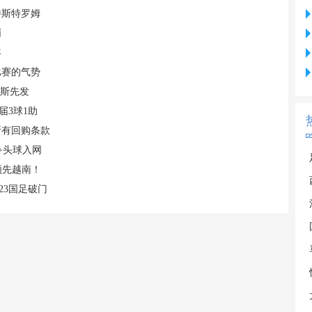
特斯特罗姆
哨
年
比赛的气势
易斯先发
届3球1助
断有回购条款
+头球入网
领先越南！
23国足破门