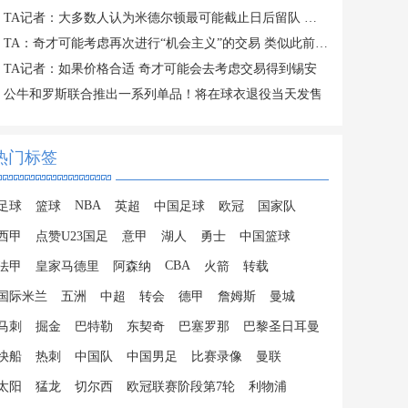
TA记者：大多数人认为米德尔顿最可能截止日后留队 成为买断候选
TA：奇才可能考虑再次进行“机会主义”的交易 类似此前得到吹杨
TA记者：如果价格合适 奇才可能会去考虑交易得到锡安
公牛和罗斯联合推出一系列单品！将在球衣退役当天发售
热门标签
NBA
足球
篮球
英超
中国足球
欧冠
国家队
西甲
点赞U23国足
意甲
湖人
勇士
中国篮球
CBA
法甲
皇家马德里
阿森纳
火箭
转载
国际米兰
五洲
中超
转会
德甲
詹姆斯
曼城
马刺
掘金
巴特勒
东契奇
巴塞罗那
巴黎圣日耳曼
快船
热刺
中国队
中国男足
比赛录像
曼联
太阳
猛龙
切尔西
欧冠联赛阶段第7轮
利物浦