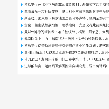
罗马诺：热那亚正与谢菲尔德联谈判，希望签下后卫泽
越南最后一攻往回传球，澳大利亚主裁判果断吹响中场
斯基拉：国米签下16岁法国边锋马格卢特，签约至2028
詹俊：越南队想赢怕输，缩手缩脚，完全没有此前四场
曼城vs博德闪耀首发：哈兰德领衔，福登、阿莱恩、刘
越南队先上主力！越南U23半场换上头号前锋阮庭北，本
罗马诺：伊普斯维奇租借引进切尔西小将伦汉姆，若买
真·带刀后卫！U23国足亚洲杯前2球全是彭啸打进，爆射
带刀后卫！彭啸头球破门打进赛事第二球，U23国足1-0
进球的前奏！越南后卫解围险些自摆乌龙，送出角球后U