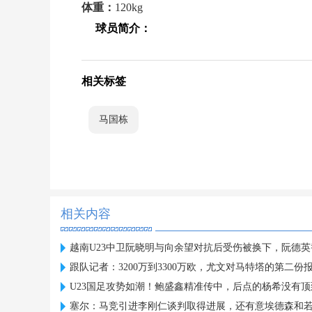
体重：
120kg
球员简介：
相关标签
马国栋
相关内容
越南U23中卫阮晓明与向余望对抗后受伤被换下，阮德
跟队记者：3200万到3300万欧，尤文对马特塔的第二份
U23国足攻势如潮！鲍盛鑫精准传中，后点的杨希没有顶
塞尔：马竞引进李刚仁谈判取得进展，还有意埃德森和若