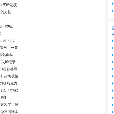
+买断选项
我的支柱
牌
+4射0正
球
射正0-2
还造对手一黄
高达64%
0失球纪录
主力在替补席
议打封闭被拒
克力味巧克力
级判定他糟糕
帕福斯
结果攻了半场
须做不同准备