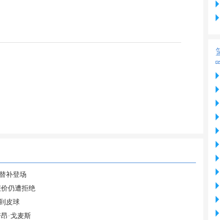
英替补登场
报价仍遭拒绝
到皮球
昂·戈麦斯