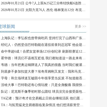
2026年01月21日 公牛7人上双&25记三分终结快船6连胜 哈登25中9 科林斯23分
2026年01月21日 太阳力克76人 杰伦·格林复出12分 布克27分 马克西25中7
篮球新闻
更多 >>
上海队记：李弘权也曾带病吃药 坚持打完了山西和广东的两连客
经纪人：仍然坚信巴特勒能在退役前拿到总冠军 他会迎接挑战！
命中率超6成！合肥女篮单场123分创纪录 刷新联赛近12年单场新高
霍华德：球员们不该相互贬低 我们都知道这一路走来有多不容易
韦德：当年把奥运铜牌送人了我真的很蠢 当时我们被灌输唯金牌论
到底参不参加扣篮大赛？埃奇库姆刚又发文：我和马克西可能会参加
字母：和主场球迷互嘘因今年很享受当反派 不知道能否留队
没啥大事！巴特勒还有心情玩梗：只是全身酸痛 我很快就会回来！
队记：尼克斯不像季初时那么团结 球员没完全接受面包体系的角色
TA记者：预计奇才在交易截止日前会继续活跃 他们愿意接手大合同
TA：与拓荒猛龙交易都面临复杂情况 他们想清薪资空间且提高战力