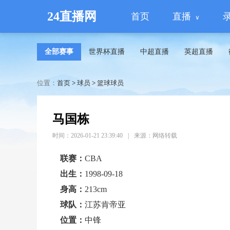
24直播网
首页
直播
全部赛事
世界杯直播
中超直播
英超直播
位置：
首页
>
球员
>
篮球球员
马国栋
时间：2026-01-21 23:39:40
|
来源：网络转载
联赛：
CBA
出生：
1998-09-18
身高：
213cm
球队：
江苏肯帝亚
位置：
中锋